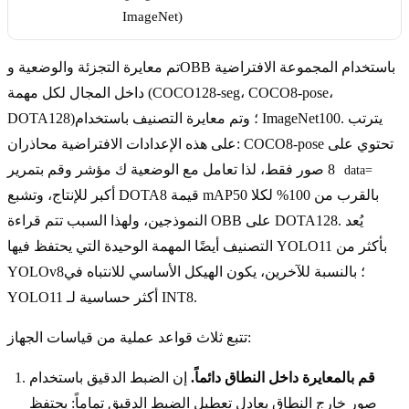
ImageNet)
تم معايرة التجزئة والوضعية وOBB باستخدام المجموعة الافتراضية
داخل المجال لكل مهمة (COCO128-seg، COCO8-pose،
DOTA128)؛ وتم معايرة التصنيف باستخدام ImageNet100. يترتب
على هذه الإعدادات الافتراضية محاذران: COCO8-pose تحتوي على
8 صور فقط، لذا تعامل مع الوضعية ك مؤشر وقم بتمرير
data=
أكبر للإنتاج، وتشبع DOTA8 قيمة mAP50 بالقرب من 100% لكلا
النموذجين، ولهذا السبب تتم قراءة OBB على DOTA128. يُعد
التصنيف أيضًا المهمة الوحيدة التي يحتفظ فيها YOLO11 بأكثر من
YOLOv8؛ بالنسبة للآخرين، يكون الهيكل الأساسي للانتباه في
YOLO11 أكثر حساسية لـ INT8.
تتبع ثلاث قواعد عملية من قياسات الجهاز:
قم بالمعايرة داخل النطاق دائماً.
إن الضبط الدقيق باستخدام
صور خارج النطاق يعادل تعطيل الضبط الدقيق تماماً: يحتفظ