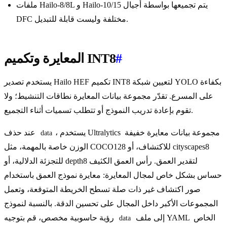
ملفات Hailo-8/8L و Hailo-10/15 يتم تجميعها بواسطة أجيال
DFC مختلفة وليست قابلة للتبديل.
#
المعايرة وتكميم INT8
يستخدم تصدير Hailo HEF تكميم INT8 لتعيين شبكة YOLO بكفاءة
على المسرع. تقدّر مجموعة بيانات المعايرة نطاقات التنشيط؛ ولا
تقوم بإعادة تدريب النموذج أو تتطلب تسميات أثناء التجميع.
، يستخدم Ultralytics مجموعة بيانات معايرة خفيفة
عند حذف
data
الوزن خاصة بالمهمة، مثل COCO128 للاكتشاف، أو cityscapes8
للتجزئة الدلالية، أو depth8 لتقدير العمق. رأس العمق الكثيف
حساس بشكل خاص لمجال المعايرة: معايرة نموذج العمق باستخدام
صور اكتشاف غير ذات صلة تسطح الخريطة المتوقعة، وتعمل
المجموعات الأكبر داخل المجال على تحسين الدقة. بالنسبة لنموذج
إلى ملف YAML الخاص
رؤية حاسوبية مخصص، قم بتوجيه
data