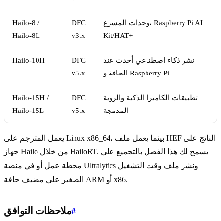
وحدات المسرع، Raspberry Pi AI
DFC
Hailo-8 /
Hailo-8L
v3.x
Kit/HAT+
نشر ذكاء اصطناعي أحدث عند
DFC
Hailo-10H
الحافة و Raspberry Pi
v5.x
تطبيقات الكاميرا الذكية والرؤية
DFC
Hailo-15H /
المدمجة
v5.x
Hailo-15L
يعمل المترجم على Linux x86_64، بينما يعمل ملف HEF الناتج على
جهاز Hailo من خلال HailoRT. يسمح لك هذا الفصل بالتجميع على
محطة عمل أو في منصة Ultralytics ونشر ملف وقت التشغيل
الصغير على مضيف حافة ARM أو x86.
#
ملاحظات التوافق