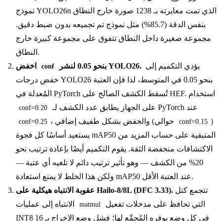
نموذج YOLO26n الذي تمت معايرته بـ 1238 صورة خارج النطاق
بنفس الدقة (85.7%) مثل نموذج تم تجميعه بدون ضبط دقيق.
مجموعة صغيرة داخل النطاق تتفوق على مجموعة كبيرة خارج
النطاق.
يؤدي التكميم إلى
بنحو 0.05 لنشر YOLO26.
اخفض
conf
خفض درجات YOLO26 بنحو 0.05 في المتوسط، لذا فإن العتبة
المُعدلة في PyTorch تُسقط الكشف الصالح على HEF. استخدام
على الجهاز يطابق عدد الكشف لـ PyTorch عند
conf=0.20
)
، والخفض بشكل طفيف إضافي (حوالي
conf=0.25
conf=0.15
يستعيد أساسًا كل فجوة mAP50 المتبقية على حساب المزيد من
الاكتشافات منخفضة الثقة. يقوم التكميم أيضًا بإعادة ترتيب نحو
20% من الكشف — وهو تأثير ترتيب دائم لا تلغيه أي عتبة —
ولكن هذا الخلط لا يمنع استعادة mAP50 عند العتبة الأقل.
تتجمع كتل
عقوبة الانتباه هيكلية على Hailo-8/8L (DFC 3.33).
التي تحافظ على مدخلات تفعيل
الانتباه إلى عمليات
matmul
INT8 في كل وضع يوفره المُجمِّع لها؛ فشل وضع الإخراج بـ 16