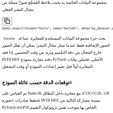
بمجموعة البيانات الخاصة به بحيث يلاحظ المُجمِّع صورًا ممثلة من
مجال النشر الفعلي:
model.export(format="hailo", name="hailo8l", data="my_dataset.
يحدد جزء مجموعة البيانات المستخدم للمعايرة. تساعد
fraction
الصور الإضافية فقط عندما تمثل مجال النشر؛ يمكن أن تقلل الصور
خارج المجال من دقة التكميم وتزيد من وقت التحسين. إذا فقد
INT8 HEF دقته مقارنة بنموذج PyTorch الأصلي، فحسّن بيانات
المعايرة أولاً قبل تغيير إعدادات النموذج أو وقت التشغيل.
#
توقعات الدقة حسب عائلة النموذج
تم القياس على Hailo-8L مع معايرة داخل النطاق (COCO128، 128
صورة)، تحتفظ صادرات INT8 HEF بنسبة مشاركة التالية من
PyTorch mAP50 الخاص بها بموجب نفس بروتوكول التقييم: