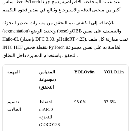
خط أساس PyTorch عند عتبته المنخفضة الافتراضية يدمج جزءًا
أكبر من منحنى الدقة والاسترجاع ويُبالغ في تقدير فجوة التكميم.
بالإضافة إلى الكشف، تم التحقق من مسارات تصدير التجزئة
(segmentation) وتحديد الوضع (pose) وOBB والتصنيف على نفس
Hailo-8L (بإصدار DFC 3.33، وHailoRT 4.23). تمت مقارنة كل ملف
INT8 HEF بنقطة فحص PyTorch الخاصة به على نفس مجموعة
التحقق، باستخدام المعايرة داخل النطاق:
YOLO11n
YOLOv8n
المقياس
المهمة
(مجموعة
التحقق)
93.6%
98.0%
احتفاظ
تقسيم
mAP50
الحالات
للتجزئة
(COCO128-