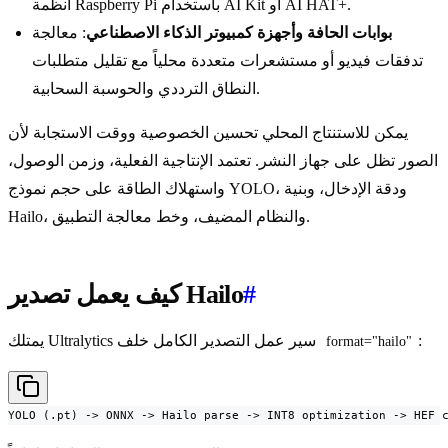
أنظمة Raspberry Pi باستخدام AI Kit أو AI HAT+.
بوابات الحافة وأجهزة كمبيوتر الذكاء الاصطناعي
: معالجة
تدفقات فيديو أو مستشعرات متعددة محلياً مع تقليل متطلبات
النطاق الترددي والحوسبة السحابية.
يمكن للاستنتاج المحلي تحسين الخصوصية ووقت الاستجابة لأن
الصور تظل على جهاز النشر. تعتمد الإنتاجية الفعلية، وزمن الوصول،
واستهلاك الطاقة على حجم نموذج YOLO، ودقة الإدخال، وبنية
Hailo، والنظام المضيف، وخط معالجة التطبيق.
#
كيف يعمل تصدير Hailo
:
يمتلك Ultralytics سير عمل التصدير الكامل خلف
format="hailo"
YOLO (.pt) -> ONNX -> Hailo parse -> INT8 optimization -> HEF 