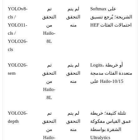
Softmax على
لم يتم
تم
YOLOv8-
الشريحة؛ يُرجع تنسيق
التحقق
التحقق
cls /
HEF احتمالات الفئات
منه
من
YOLO11-
cls /
Hailo-
YOLO26-
8L
cls
Logits، أو خريطة
لم يتم
تم
YOLO26-
متعددة الفئات مدمجة
التحقق
التحقق
sem
على Hailo-10/15
منه
من
Hailo-
8L
تلتلة كثيفة؛ خريطة
لم يتم
تم
YOLO26-
عمق القياس مفكوكة
التحقق
التحقق
depth
الشفرة بواسطة
منه
من
Hailo-
Ultralytics