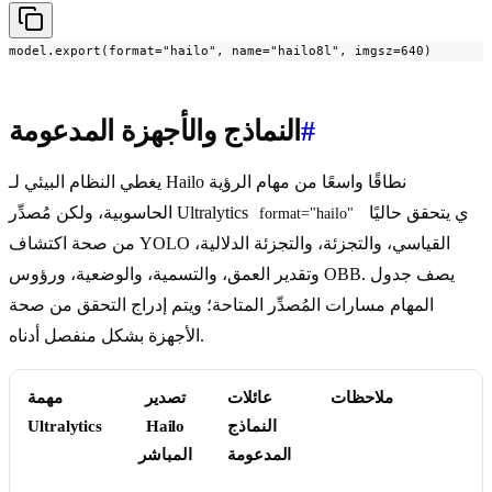
model.export(format="hailo", name="hailo8l", imgsz=640)
#
النماذج والأجهزة المدعومة
يغطي النظام البيئي لـ Hailo نطاقًا واسعًا من مهام الرؤية
ي يتحقق حاليًا
الحاسوبية، ولكن مُصدِّر Ultralytics
format="hailo"
من صحة اكتشاف YOLO القياسي، والتجزئة، والتجزئة الدلالية،
وتقدير العمق، والتسمية، والوضعية، ورؤوس OBB. يصف جدول
المهام مسارات المُصدِّر المتاحة؛ ويتم إدراج التحقق من صحة
الأجهزة بشكل منفصل أدناه.
ملاحظات
عائلات
تصدير
مهمة
النماذج
Hailo
Ultralytics
المدعومة
المباشر