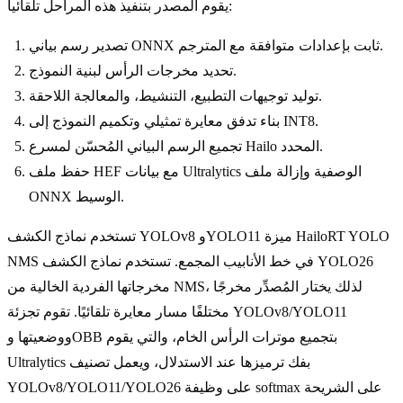
يقوم المصدر بتنفيذ هذه المراحل تلقائياً:
تصدير رسم بياني ONNX ثابت بإعدادات متوافقة مع المترجم.
تحديد مخرجات الرأس لبنية النموذج.
توليد توجيهات التطبيع، التنشيط، والمعالجة اللاحقة.
بناء تدفق معايرة تمثيلي وتكميم النموذج إلى INT8.
تجميع الرسم البياني المُحسّن لمسرع Hailo المحدد.
حفظ ملف HEF مع بيانات Ultralytics الوصفية وإزالة ملف
ONNX الوسيط.
تستخدم نماذج الكشف YOLOv8 وYOLO11 ميزة HailoRT YOLO
NMS في خط الأنابيب المجمع. تستخدم نماذج الكشف YOLO26
مخرجاتها الفردية الخالية من NMS، لذلك يختار المُصدِّر مخرجًا
مختلفًا مسار معايرة تلقائيًا. تقوم تجزئة YOLOv8/YOLO11
ووضعيتها وOBB بتجميع موترات الرأس الخام، والتي يقوم
Ultralytics بفك ترميزها عند الاستدلال، ويعمل تصنيف
YOLOv8/YOLO11/YOLO26 على وظيفة softmax على الشريحة