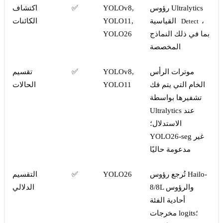
رؤوس Ultralytics
YOLOv8,
✅
اكتشاف
،
القياسية
YOLO11,
الكائنات
Detect
بما في ذلك النماذج
YOLO26
المخصصة
موترات الرأس
YOLOv8,
✅
تقسيم
الخام التي يتم فك
YOLO11
الحالات
تشفيرها بواسطة
Ultralytics عند
الاستدلال؛
YOLO26-seg غير
مدعومة حاليًا
تُرجع رؤوس Hailo-
YOLO26
✅
التقسيم
8/8L والرؤوس
الدلالي
أحادية الفئة
مخرجات logits؛