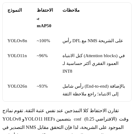
ملاحظات
الاحتفاظ
النموذج
بـ
mAP50
رأس DFL مع NMS على الشريحة
~100%
YOLOv8n
كتل الانتباه (Attention blocks) في
~96%
YOLO11n
العمود الفقري أكثر حساسية لـ
INT8
رأس شامل (End-to-end) بالإضافة
~93%
YOLO26n
إلى الانتباه؛ راجع ملاحظة الثقة
تقارن الاحتفاظ كلا النمذجين عند نفس عتبة الثقة. تقوم نماذج
(الافتراضي 0.25) وقت
YOLOv8 وYOLO11 HEFs بتضمين
conf
التصدير في NMS الموجود على الشريحة، لذا فإن التحقق مقابل