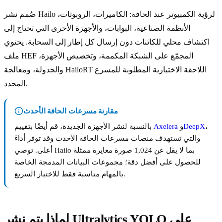
صُمم نشر Hailo لرؤية الكمبيوتر عند الحافة: الكاميرات، الروبوتات،
الأنظمة الصناعية، البوابات، والأجهزة الأخرى التي تحتاج إلى
اكتشاف محلي للكائنات دون إرسال كل إطار إلى السحابة. يحتوي
ملف HEF المجمّع على الشبكة المكممة، وتخصيص الأجهزة،
والجدولة، ومعالجة HailoRT اللاحقة الاختيارية المطلوبة للمسرع
المحدد.
مقارنة مسرعات الحافة الأحدث
،
DeepX
و
Axelera
بالنسبة لنشر الأجهزة الجديدة، قم أيضًا بتقييم
والتي تستهدف منصات مسرعات الحافة الأحدث وقد توفر أداءً
أعلى. توصي Hailo بما لا يقل عن 1,024 صورة معايرة ممثلة
للحصول على أفضل دقة؛ مجموعات البيانات المدمجة الخاصة
بالمهام مناسبة فقط للاختبار السريع.
لماذا يتم نشر Ultralytics YOLO على