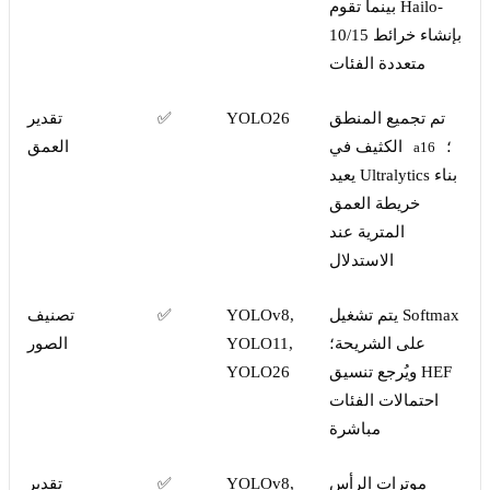
بينما تقوم Hailo-
10/15 بإنشاء خرائط
متعددة الفئات
تم تجميع المنطق
YOLO26
✅
تقدير
؛
الكثيف في
العمق
a16
يعيد Ultralytics بناء
خريطة العمق
المترية عند
الاستدلال
يتم تشغيل Softmax
YOLOv8,
✅
تصنيف
على الشريحة؛
YOLO11,
الصور
ويُرجع تنسيق HEF
YOLO26
احتمالات الفئات
مباشرة
موترات الرأس
YOLOv8,
✅
تقدير