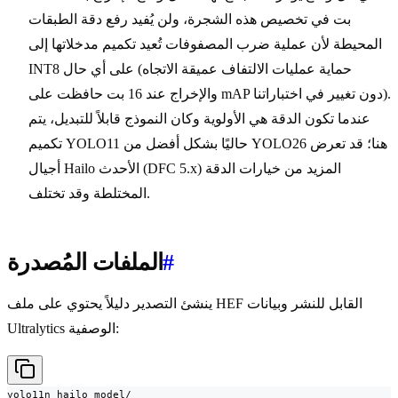
بت في تخصيص هذه الشجرة، ولن يُفيد رفع دقة الطبقات
المحيطة لأن عملية ضرب المصفوفات تُعيد تكميم مدخلاتها إلى
INT8 على أي حال (حماية عمليات الالتفاف عميقة الاتجاه
والإخراج عند 16 بت حافظت على mAP دون تغيير في اختباراتنا).
عندما تكون الدقة هي الأولوية وكان النموذج قابلاً للتبديل، يتم
تكميم YOLO11 حاليًا بشكل أفضل من YOLO26 هنا؛ قد تعرض
أجيال Hailo الأحدث (DFC 5.x) المزيد من خيارات الدقة
المختلطة وقد تختلف.
#
الملفات المُصدرة
ينشئ التصدير دليلاً يحتوي على ملف HEF القابل للنشر وبيانات
Ultralytics الوصفية:
yolo11n_hailo_model/
