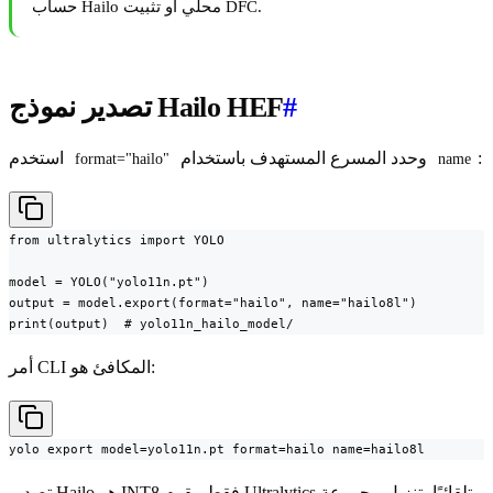
حساب Hailo محلي أو تثبيت DFC.
#
تصدير نموذج Hailo HEF
:
وحدد المسرع المستهدف باستخدام
استخدم
format="hailo"
name
from ultralytics import YOLO

model = YOLO("yolo11n.pt")

output = model.export(format="hailo", name="hailo8l")

print(output)  # yolo11n_hailo_model/
أمر CLI المكافئ هو:
yolo export model=yolo11n.pt format=hailo name=hailo8l
تصدير Hailo هو INT8 فقط. يقوم Ultralytics تلقائيًا بتنزيل مجموعة