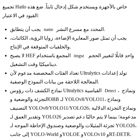
تجميع Hailo خاص بالأجهزة ويستخدم شكل إدخال ثابتاً. ضع هذه
القيود في الاعتبار:
المحدد مع مسرع النشر.
يجب أن يتطابق
name
يجب أن تمثل صور المعايرة الإضاءة، زوايا الرؤية، الكائنات،
والخلفيات المتوقعة في الإنتاج.
واحد قابلًا لتغيير الحجم
لا يصبح HEF المجمع باستخدام
imgsz
ديناميكيًا وقت التشغيل.
تعداد الفئات المخصصة مدعوم لأن Ultralytics تولد إعدادات
المعالجة اللاحقة من بيانات النموذج الوصفية.
، ونماذج
نماذج الكشف ذات رؤوس Ultralytics القياسية
Detect
التجزئة والوضعية وOBB لـ YOLOv8/YOLO11، ونماذج
التصنيف YOLOv8/YOLO11/YOLO26، ونماذج التجزئة الدلالية
وتقدير العمق لـ YOLO26 مدعومة؛ بينما لا يتم حاليًا دعم تصدير
تجزئة المثيلات والوضعية وصندوق الإحاطة الموجه لـ YOLO26،
إلى جانب YOLO-World وYOLOE وYOLOv10 وRT-DETR.