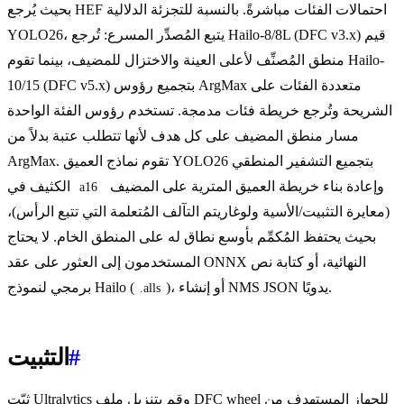
بحيث يُرجع HEF احتمالات الفئات مباشرةً. بالنسبة للتجزئة الدلالية
YOLO26، يتبع المُصدِّر المسرع: تُرجع Hailo-8/8L (DFC v3.x) قيم
منطق المُصنِّف لأعلى العينة والاختزال للمضيف، بينما تقوم Hailo-
10/15 (DFC v5.x) بتجميع رؤوس ArgMax متعددة الفئات على
الشريحة وتُرجع خريطة فئات مدمجة. تستخدم رؤوس الفئة الواحدة
مسار منطق المضيف على كل هدف لأنها تتطلب عتبة بدلاً من
ArgMax. تقوم نماذج العميق YOLO26 بتجميع التشفير المنطقي
وإعادة بناء خريطة العميق المترية على المضيف
الكثيف في
a16
(معايرة التثبيت/الأسية ولوغاريتم التآلف المُتعلمة التي تتبع الرأس)،
بحيث يحتفظ المُكمِّم بأوسع نطاق له على المنطق الخام. لا يحتاج
المستخدمون إلى العثور على عقد ONNX النهائية، أو كتابة نص
)، أو إنشاء NMS JSON يدويًا.
برمجي لنموذج Hailo (
.alls
#
التثبيت
ثبّت Ultralytics وقم بتنزيل ملف DFC wheel للجهاز المستهدف من