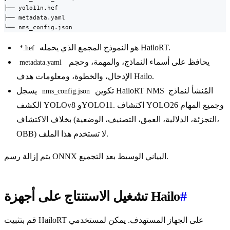
├── yolo11n.hef

├── metadata.yaml

└── nms_config.json
هو النموذج المجمع الذي يحمله HailoRT.
*.hef
يحافظ على أسماء النماذج، والمهمة، وحجم
metadata.yaml
الإدخال، والخطوة، ومعلومات هدف Hailo.
تكوين HailoRT NMS المُنشأ لنماذج
يسجل
nms_config.json
الكشف YOLOv8 وYOLO11. اكتشاف YOLO26 وجميع المهام
بخلاف الاكتشاف (التجزئة، الدلالية، العمق، التصنيف، الوضعية،
OBB) لا تستخدم هذا الملف.
يتم إزالة رسم ONNX البياني الوسيط بعد التجميع.
#
تشغيل الاستنتاج على أجهزة Hailo
قم بتثبيت HailoRT على الجهاز المستهدف. يمكن لمستخدمي