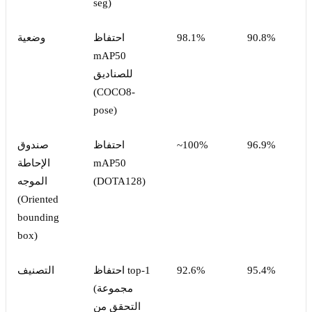
seg)
90.8%
98.1%
احتفاظ
وضعية
mAP50
للصناديق
(COCO8-
pose)
96.9%
~100%
احتفاظ
صندوق
mAP50
الإحاطة
(DOTA128)
الموجه
(Oriented
bounding
box)
95.4%
92.6%
احتفاظ top-1
التصنيف
(مجموعة
التحقق من