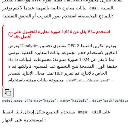
. بالنسبة
بيانات معايرة خاصة بالمهمة عندما لا يتم توفير
data
للنماذج المخصصة، استخدم صور التدريب أو التحقق التمثيلية:
استخدم ما لا يقل عن 1,024 صورة معايرة للحصول على
أفضل دقة
يفرض Ultralytics مستوى تحسين DFC 2 ويقوم بتكوين الضبط
الدقيق لاستخدام حجم مجموعة بيانات المعايرة الفعلية. توصي
Hailo بما لا يقل عن 1,024 صورة متنوعة؛ مجموعات البيانات
خفيفة الوزن المدمجة تتيح التجميع عند المستوى 2 ولكنها قد لا
تمثل مجال الإنتاج. لتصدير HEF الخاص بالإنتاج، قم تمرير
.
مجموعة بيانات ممثلة باستخدام
data="path/to/dataset.yaml"
model.export(format="hailo", name="hailo8l", data="path/to/dat
على الدقة
يستخدم التجميع شكل إدخال ثابتًا. اضبط
imgsz
المستخدمة على الجهاز: