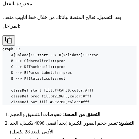
محدودة بالفعل.
بعد التحميل، تعالج المنصة بياناتك من خلال خط أنابيب متعدد
المراحل:
graph LR

    A[Upload]:::start --> B[Validate]:::proc

    B --> C[Normalize]:::proc

    C --> D[Thumbnail]:::proc

    D --> E[Parse Labels]:::proc

    E --> F[Statistics]:::out

    classDef start fill:#4CAF50,color:#fff

    classDef proc fill:#2196F3,color:#fff

    classDef out fill:#9C27B0,color:#fff
التحقق من الصحة
: فحوصات التنسيق والحجم
التطبيع
: تغيير حجم الصور الكبيرة (بحد أقصى 4096 بكسل، الحد
الأدنى للبعد 28 بكسل)