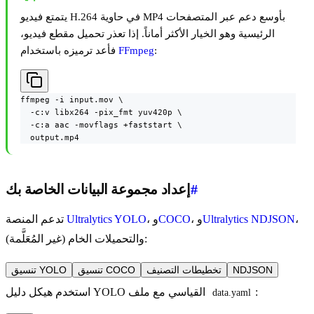
يتمتع فيديو H.264 في حاوية MP4 بأوسع دعم عبر المتصفحات
الرئيسية وهو الخيار الأكثر أماناً. إذا تعذر تحميل مقطع فيديو،
:
FFmpeg
فأعد ترميزه باستخدام
ffmpeg -i input.mov \

  -c:v libx264 -pix_fmt yuv420p \

  -c:a aac -movflags +faststart \

  output.mp4
#
إعداد مجموعة البيانات الخاصة بك
،
Ultralytics NDJSON
، و
COCO
، و
Ultralytics YOLO
تدعم المنصة
والتحميلات الخام (غير المُعَلَّمة):
NDJSON
تخطيطات التصنيف
تنسيق COCO
تنسيق YOLO
:
استخدم هيكل دليل YOLO القياسي مع ملف
data.yaml