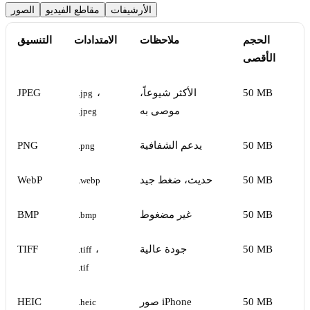
الأرشيفات
مقاطع الفيديو
الصور
الحجم
ملاحظات
الامتدادات
التنسيق
الأقصى
50 MB
الأكثر شيوعاً،
،
JPEG
.jpg
موصى به
.jpeg
50 MB
يدعم الشفافية
PNG
.png
50 MB
حديث، ضغط جيد
WebP
.webp
50 MB
غير مضغوط
BMP
.bmp
50 MB
جودة عالية
،
TIFF
.tiff
.tif
50 MB
صور iPhone
HEIC
.heic