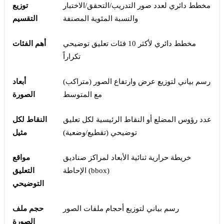
مخطط دائري لعدد صور التدريب/التحقق/الاختبار
توزيع
والنسبة المئوية المصنفة
التقسيم
مخطط دائري لأكثر 10 فئات تعليق توضيحي
أهم الفئات
تكراراً
رسم بياني لتوزيع عرض وارتفاع الصور (متراكب)
أبعاد
مع المتوسط
الصورة
عدد رؤوس المضلع أو النقاط الرئيسية لكل تعليق
النقاط لكل
توضيحي (تقطيع/وضعية)
مثيل
خريطة حرارية ثنائية الأبعاد لمراكز صناديق
مواقع
الإحاطة (bbox)
التعليق
التوضيحي
رسم بياني لتوزيع أحجام ملفات الصور
حجم ملف
الصورة