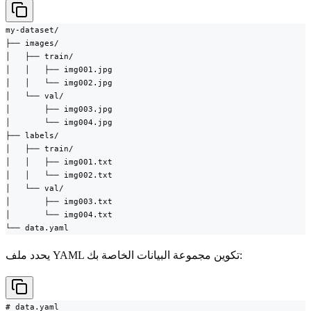
my-dataset/

├── images/

│   ├── train/

│   │   ├── img001.jpg

│   │   └── img002.jpg

│   └── val/

│       ├── img003.jpg

│       └── img004.jpg

├── labels/

│   ├── train/

│   │   ├── img001.txt

│   │   └── img002.txt

│   └── val/

│       ├── img003.txt

│       └── img004.txt

└── data.yaml
يحدد ملف YAML تكوين مجموعة البيانات الخاصة بك:
# data.yaml
