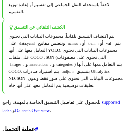
لاحقاً باستخدام النقل الجماعي إلى تقسيم أو إعادة توزيع
التقسيم.
الكشف التلقائي عن التنسيق
يتم اكتشاف التنسيق تلقائياً: مجموعات البيانات التي تحتوي
يتم
، أو
، أو
وتتضمن مفاتيح
على
data.yaml
names
train
val
التعامل معها على أنها YOLO. مجموعات البيانات التي تحتوي
على ملفات COCO JSON (التي تحتوي على مصفوفات
) يتم التعامل معها على أنها
، و
، و
images
annotations
categories
بتنسيق Ultralytics
COCO. يتم استيراد صادرات
.ndjson
NDJSON. مجموعات البيانات التي تحتوي على صور فقط وبدون
تعليقات توضيحية يتم التعامل معها على أنها خام.
supported
للحصول على تفاصيل التنسيق الخاصة بالمهمة، راجع
.
Datasets Overview
و
tasks
#
عملية التحميل