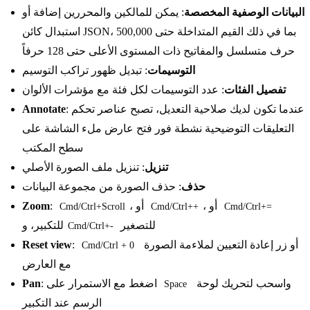
البيانات الوصفية المخصصة
: يمكن للمالكين والمحررين إضافة أو
استبدال كائن JSON، بما في ذلك القيم المتداخلة حتى 500,000
حرف متسلسل والمفاتيح ذات المستوى الأعلى حتى 128 حرفاً
التوسيمات
: تبديل ظهور تراكب التوسيم
تفصيل الفئات
: عدد التوسيمات لكل فئة مع مؤشرات الألوان
: عندما تكون لديك صلاحية التعديل، تصبح عناصر تحكم
Annotate
التعليقات التوضيحية نشطة فور فتح عارض ملء الشاشة على
سطح المكتب
تنزيل
: تنزيل ملف الصورة الأصلي
حذف
: حذف الصورة من مجموعة البيانات
، أو
، أو
:
Zoom
Cmd/Ctrl+Scroll
Cmd/Ctrl++
Cmd/Ctrl+=
للتصغير
للتكبير، و
Cmd/Ctrl+-
أو زر إعادة التعيين لملاءمة الصورة
:
Reset view
Cmd/Ctrl + 0
مع العارض
واسحب لتحريك لوحة
: اضغط مع الاستمرار على
Pan
Space
الرسم عند التكبير