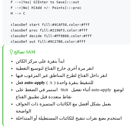
    F -->|Yes| G[Enter to Save]:::out

    F -->|No| H[Add +/- Points]:::proc

    H --> C

    classDef start fill:#4CAF50,color:#fff

    classDef proc fill:#2196F3,color:#fff

    classDef decide fill:#FF9800,color:#fff

    classDef out fill:#9C27B0,color:#fff
نصائح SAM
ابدأ بنقرة على مركز الكائن
انقر مرة أخرى خارج القناع لتوسيع التغطية
انقر داخل القناع لطرح المناطق غير المرغوب فيها
) للتنقيط بنقرة واحدة
(
auto-apply
فعل
A
أثناء تفعيل auto-apply لوضع
استمر في الضغط على
Shift
نقاط متعددة قبل تطبيق القناع
يعمل بشكل أفضل مع الكائنات المتميزة ذات الحواف
الواضحة
استخدم بضع نقرات تنقيح للكائنات المستطيلة أو المتداخلة