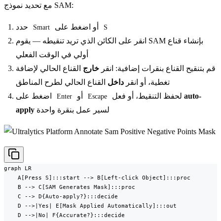
مع تحديد نموذج SAM:
أو اضغط على
حدد
Smart
S
انقر على الكائن الذي تريد تنقيطه — يقوم SAM بإنشاء قناع
أولي في الوقت الفعلي
قم بتنقيح القناع بنقرات إضافية: انقر
خارج
القناع الحالي لإضافة
تغطية، أو انقر
داخل
القناع الحالي لطرح المناطق
auto-
لحفظ التنقيط، أو فعل
أو
اضغط على
Enter
Escape
لسير عمل بنقرة واحدة
apply
graph LR

    A[Press S]:::start --> B[Left-click Object]:::proc

    B --> C[SAM Generates Mask]:::proc

    C --> D{Auto-apply?}:::decide

    D -->|Yes| E[Mask Applied Automatically]:::out

    D -->|No| F{Accurate?}:::decide
