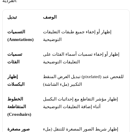
الفردية:
الوصف
تبديل
إظهار أو إخفاء جميع طبقات التعليقات
التسميات
التوضيحية
(Annotations)
إظهار أو إخفاء تسميات أسماء الفئات على
تسميات
التعليقات التوضيحية
الفئات
تبديل العرض المنقط (pixelated) للفحص عند
إظهار
التكبير (ملء الشاشة)
البكسلات
إظهار مؤشر التقاطع مع إحداثيات البكسل
الخطوط
أثناء إضافة التعليقات التوضيحية
المتقاطعة
(Crosshairs)
إظهار شريط الصور المصغرة للتنقل (ملء
صور مصغرة