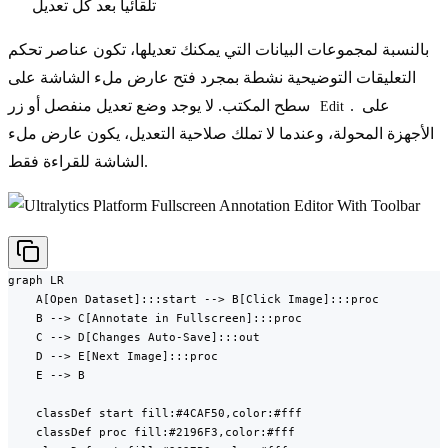
تلقائياً بعد كل تعديل
بالنسبة لمجموعات البيانات التي يمكنك تعديلها، تكون عناصر تحكم
التعليقات التوضيحية نشطة بمجرد فتح عارض ملء الشاشة على
. على
سطح المكتب. لا يوجد وضع تعديل منفصل أو زر
Edit
الأجهزة المحولة، وعندما لا تملك صلاحية التعديل، يكون عارض ملء
الشاشة للقراءة فقط.
graph LR

    A[Open Dataset]:::start --> B[Click Image]:::proc

    B --> C[Annotate in Fullscreen]:::proc

    C --> D[Changes Auto-Save]:::out

    D --> E[Next Image]:::proc

    E --> B

    classDef start fill:#4CAF50,color:#fff

    classDef proc fill:#2196F3,color:#fff
