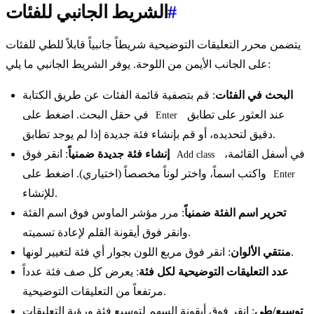
#
الشريط الجانبي للفئات
يتضمن محرر التعليقات التوضيحية شريطاً جانبياً قابلاً للطي للفئات
على الجانب الأيمن من اللوحة. يوفر الشريط الجانبي ما يلي:
البحث في الفئات
: قم بتصفية قائمة الفئات عن طريق الكتابة
عند العثور على تطابق
في حقل البحث. اضغط على
Enter
دقيق لتحديده، أو قم بإنشاء فئة جديدة إذا لم يوجد تطابق.
في أسفل القائمة،
: انقر فوق
إنشاء فئة جديدة ضمنياً
Add class
واكتب اسماً، واختر لوناً مخصصاً (اختياري). اضغط على
Enter
للإنشاء.
تحرير اسم الفئة ضمنياً
: مرر مؤشر الماوس فوق اسم الفئة
وانقر فوق أيقونة القلم لإعادة تسميته.
: انقر فوق مربع اللون بجوار أي فئة لتغيير لونها.
منتقي الألوان
عدد التعليقات التوضيحية لكل فئة
: يعرض كل صف فئة عدداً
مرتفعاً من التعليقات التوضيحية.
توسيع/طي
: انقر فوق أيقونة السهم لتوسيع فئة ورؤية التعليقات