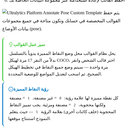
احفظ القالب لإعادة استخدامه عبر مجموعة البيانات الخاصة بك
يتم حفظ
القوالب المخصصة في حسابك وتكون متاحة في جميع مجموعات
بيانات الأوضاع (pose).
سير عمل القوالب
يحل نظام القوالب محل وضع النقاط المميزة يدوياً بالتسلسل.
بدلاً من النقر 17 مرة لهيكل COCO، اختر قالب الشخص وانقر
مرة واحدة — سيتم وضع جميع النقاط في تخطيط الهيكل
الصحيح. ثم اسحب لتعديل المواضع للوضعية المحددة.
رؤية النقاط المميزة
كل نقطة مميزة لها علامة رؤية:
= غير مصنفة،
= مصنفة
1
0
ولكنها محجوبة،
= مصنفة ومرئية. يجب تمييز النقاط
2
المحجوبة (خلف كائنات أخرى) بعلامة الرؤية
— حيث يتعلم
1
النموذج استنتاج موقعها.