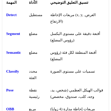
تنسيق التعليق التوضيحي
الأداة
المهمة
مربعات الإحاطة (x, y, العرض,
مستطيل
Detect
الارتفاع)
أقنعة دقيقة على مستوى البكسل
مضلع
Segment
(رؤوس المضلع)
أقنعة المنطقة لكل فئة (رؤوس
مضلع
Semantic
المضلع)
تسميات على مستوى الصورة
محدد
Classify
الفئة
قوالب الهيكل العظمي (شخص، يد،
نقطة
Pose
وجه، كلب، صندوق، مخصص)
رئيسية
مربعات إحاطة مدارة (4 زوايا)
مربع
OBB