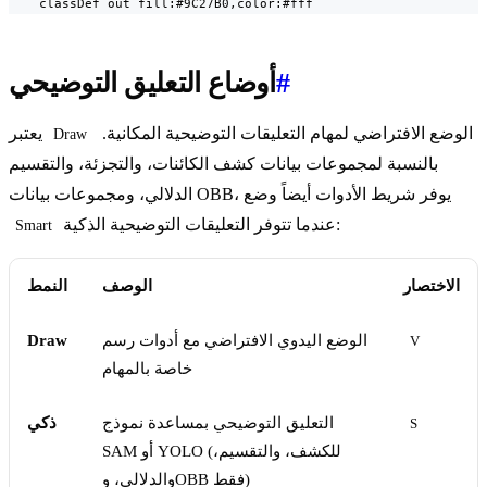
    classDef out fill:#9C27B0,color:#fff
#
أوضاع التعليق التوضيحي
الوضع الافتراضي لمهام التعليقات التوضيحية المكانية.
يعتبر
Draw
بالنسبة لمجموعات بيانات كشف الكائنات، والتجزئة، والتقسيم
الدلالي، ومجموعات بيانات OBB، يوفر شريط الأدوات أيضاً وضع
عندما تتوفر التعليقات التوضيحية الذكية:
Smart
الاختصار
الوصف
النمط
الوضع اليدوي الافتراضي مع أدوات رسم
Draw
V
خاصة بالمهام
التعليق التوضيحي بمساعدة نموذج
ذكي
S
SAM أو YOLO (للكشف، والتقسيم،
والدلالي، وOBB فقط)