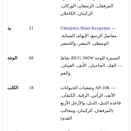
المرفقان، الرسغان، الوركان،
الركبتان، الكاحلان
—
Ultralytics Hand Keypoints
21
يد
مفاصل الرسغ، الإبهام، السبابة،
الوسطى، البنصر، والخنصر
نقاط iBUG 300W المميزة للوجه
68
الوجه
— الفك، الحاجبان، الأنف، العينان،
والفم
وضعيات الحيوانات AP-10K —
18
الكلب
الأنف، الرأس، الرقبة، الكتفان،
قاعدة الذيل، الذيل، والأرجل الأربع
(المرفقان، الركبتان، ومخالب
القدم)