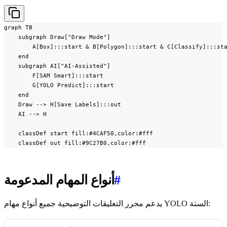
graph TB

    subgraph Draw["Draw Mode"]

        A[Box]:::start & B[Polygon]:::start & C[Classify]:::sta
    end

    subgraph AI["AI-Assisted"]

        F[SAM Smart]:::start

        G[YOLO Predict]:::start

    end

    Draw --> H[Save Labels]:::out

    AI --> H

    classDef start fill:#4CAF50,color:#fff

    classDef out fill:#9C27B0,color:#fff
#
أنواع المهام المدعومة
يدعم محرر التعليقات التوضيحية جميع أنواع مهام YOLO الستة: