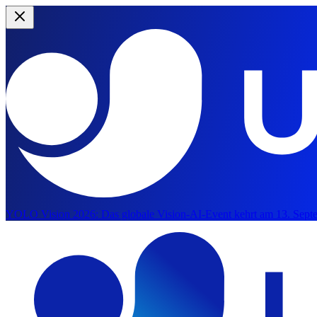
YOLO Vision 2026:
Das globale Vision-AI-Event kehrt am 13. Septe
Zum Hauptinhalt springen