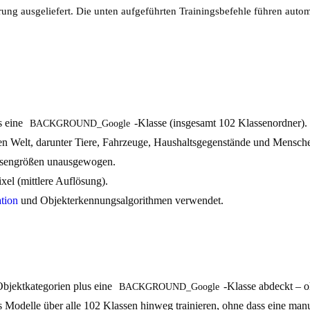
erung ausgeliefert. Die unten aufgeführten Trainingsbefehle führen auto
s eine
-Klasse (insgesamt 102 Klassenordner).
BACKGROUND_Google
len Welt, darunter Tiere, Fahrzeuge, Haushaltsgegenstände und Mensch
lassengrößen unausgewogen.
el (mittlere Auflösung).
ation
und Objekterkennungsalgorithmen verwendet.
 Objektkategorien plus eine
-Klasse abdeckt – o
BACKGROUND_Google
dass Modelle über alle 102 Klassen hinweg trainieren, ohne dass eine manu