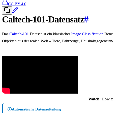
CC BY 4.0
Caltech-101-Datensatz
#
Das
Caltech-101
Dataset ist ein klassischer
Image Classification
Bench
Objekten aus der realen Welt – Tiere, Fahrzeuge, Haushaltsgegens
Watch:
How to
Automatische Datenaufteilung