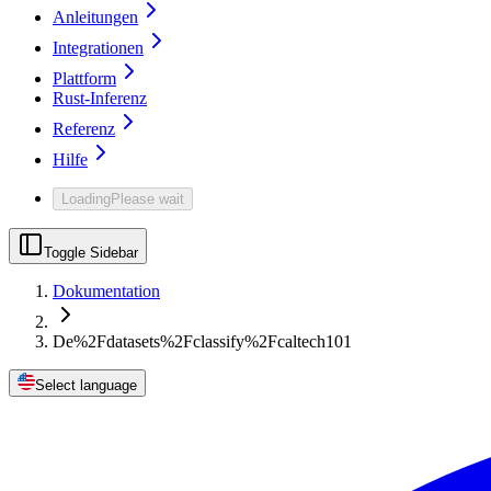
Anleitungen
Integrationen
Plattform
Rust-Inferenz
Referenz
Hilfe
Loading
Please wait
Toggle Sidebar
Dokumentation
De%2Fdatasets%2Fclassify%2Fcaltech101
Select language