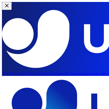
YOLO Vision 2026:
Die globale Vision-KI-Veranstaltung kehrt am 1
Zum Hauptinhalten springen