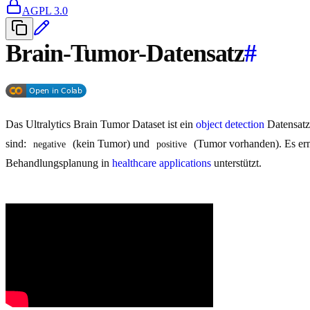
AGPL 3.0
Brain-Tumor-Datensatz
#
Das Ultralytics Brain Tumor Dataset ist ein
object detection
Datensatz 
sind:
(kein Tumor) und
(Tumor vorhanden). Es erm
negative
positive
Behandlungsplanung in
healthcare applications
unterstützt.