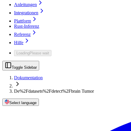
Anleitungen
Integrationen
Plattform
Rust-Inferenz
Referenz
Hilfe
Loading
Please wait
Toggle Sidebar
Dokumentation
De%2Fdatasets%2Fdetect%2Fbrain Tumor
Select language