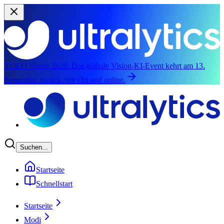
YOLO Vision 2026:
Das globale Vision-KI-Event kehrt am 13.
September zurück, vor Ort und online.
Zum Hauptinhalte springen
Suchen...
Startseite
Schnellstart
Startseite
Modi