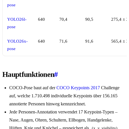
pose
YOLO26l-
640
70,4
90,5
275,4 ± 2
pose
YOLO26x-
640
71,6
91,6
565,4 ± 3
pose
Hauptfunktionen
#
COCO-Pose baut auf der
COCO Keypoints 2017
Challenge
auf, welche 1.710.498 individuelle Keypoints über 156.165
annotierte Personen hinweg kennzeichnet.
Jede Personen-Annotation verwendet 17 Keypoint-Typen –
Nase, Augen, Ohren, Schultern, Ellbogen, Handgelenke,
Hüften, Knie und Knöchel – gespeichert als
(x, y, visibility)