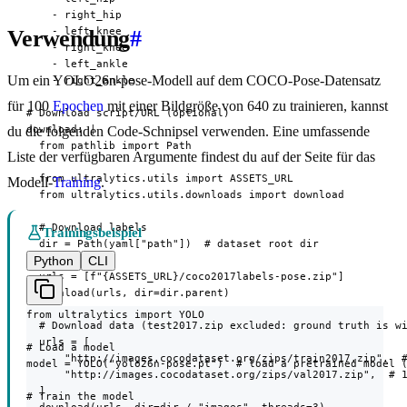
    - right_hip

    - left_knee

Verwendung
#
    - right_knee

    - left_ankle

Um ein YOLO26n-pose-Modell auf dem COCO-Pose-Datensatz
    - right_ankle

für 100
Epochen
mit einer Bildgröße von 640 zu trainieren, kannst
# Download script/URL (optional)

download: |

du die folgenden Code-Schnipsel verwenden. Eine umfassende
  from pathlib import Path

Liste der verfügbaren Argumente findest du auf der Seite für das
  from ultralytics.utils import ASSETS_URL

Modell-
Training
.
  from ultralytics.utils.downloads import download

  # Download labels

Trainingsbeispiel
  dir = Path(yaml["path"])  # dataset root dir

Python
CLI
  urls = [f"{ASSETS_URL}/coco2017labels-pose.zip"]

  download(urls, dir=dir.parent)

from ultralytics import YOLO

  # Download data (test2017.zip excluded: ground truth is wi
  urls = [

# Load a model

      "http://images.cocodataset.org/zips/train2017.zip",  #
model = YOLO("yolo26n-pose.pt")  # load a pretrained model (
      "http://images.cocodataset.org/zips/val2017.zip",  # 1
  ]

# Train the model
