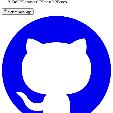
De%2Fdatasets%2Fpose%2Fcoco
Select language