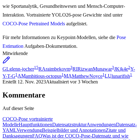
wie Sportanalytik, Gesundheitswesen und Mensch-Computer-
Interaktion. Vortrainierte YOLO26-pose Gewichte sind unter
COCO-Pose Pretrained Models
aufgelistet.
Für mehr Informationen zu Keypoint-Modellen, siehe die
Pose
Estimation
Aufgaben-Dokumentation.
Mitwirkende
15
3
3
2
GL
glenn-jocher
RA
raimbekovm
RI
RizwanMunawar
JK
jk4e
Y-
1
1
1
1
Y-T-G
AM
ambitious-octopus
MA
MatthewNoyce
LU
lunarifish
Erstellt
12. Nov. 2023
Aktualisiert
vor 3 Wochen
Kommentare
Auf dieser Seite
COCO-Pose vortrainierte
Modelle
Hauptfunktionen
Datensatzstruktur
Anwendungen
Datensatz-
YAML
Verwendung
Beispielbilder und Annotationen
Zitate und
Danksagungen
FAQ
Was ist der COCO-Pose-Datensatz und wie