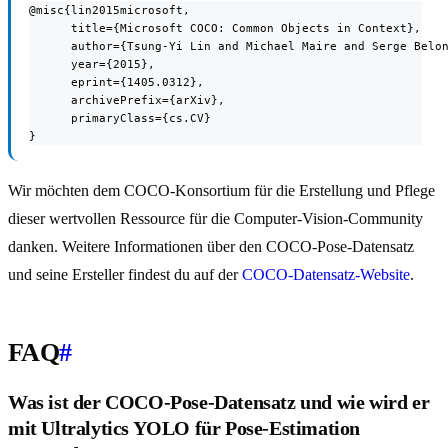
@misc{lin2015microsoft,

      title={Microsoft COCO: Common Objects in Context},

      author={Tsung-Yi Lin and Michael Maire and Serge Belon
      year={2015},

      eprint={1405.0312},

      archivePrefix={arXiv},

      primaryClass={cs.CV}

}
Wir möchten dem COCO-Konsortium für die Erstellung und Pflege
dieser wertvollen Ressource für die Computer-Vision-Community
danken. Weitere Informationen über den COCO-Pose-Datensatz
und seine Ersteller findest du auf der
COCO-Datensatz-Website
.
FAQ
#
Was ist der COCO-Pose-Datensatz und wie wird er
mit Ultralytics YOLO für Pose-Estimation