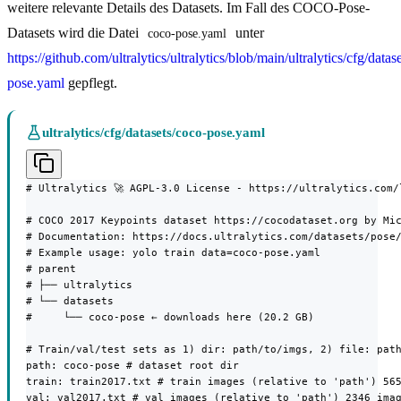
weitere relevante Details des Datasets. Im Fall des COCO-Pose-
Datasets wird die Datei
unter
coco-pose.yaml
https://github.com/ultralytics/ultralytics/blob/main/ultralytics/cfg/datas
pose.yaml
gepflegt.
ultralytics/cfg/datasets/coco-pose.yaml
# Ultralytics 🚀 AGPL-3.0 License - https://ultralytics.com/l
# COCO 2017 Keypoints dataset https://cocodataset.org by Mic
# Documentation: https://docs.ultralytics.com/datasets/pose/
# Example usage: yolo train data=coco-pose.yaml

# parent

# ├── ultralytics

# └── datasets

#     └── coco-pose ← downloads here (20.2 GB)

# Train/val/test sets as 1) dir: path/to/imgs, 2) file: path
path: coco-pose # dataset root dir

train: train2017.txt # train images (relative to 'path') 565
val: val2017.txt # val images (relative to 'path') 2346 imag