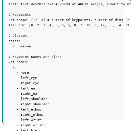
test: test-dev2017.txt # 20288 of 40670 images, submit to ht
# Keypoints

kpt_shape: [17, 3] # number of keypoints, number of dims (2 
flip_idx: [0, 2, 1, 4, 3, 6, 5, 8, 7, 10, 9, 12, 11, 14, 13,
# Classes

names:

  0: person

# Keypoint names per class

kpt_names:

  0:

    - nose

    - left_eye

    - right_eye

    - left_ear

    - right_ear

    - left_shoulder

    - right_shoulder

    - left_elbow

    - right_elbow

    - left_wrist

    - right_wrist

    - left_hip
