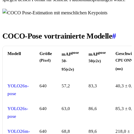
COCO-Pose vortrainierte Modelle
#
pose
pose
Modell
Größe
Geschwin
mAP
mAP
(Pixel)
CPU ONN
50-
50(e2e)
(ms)
95(e2e)
YOLO26n-
640
57,2
83,3
40,3 ± 0,
pose
YOLO26s-
640
63,0
86,6
85,3 ± 0,
pose
YOLO26m-
640
68,8
89,6
218,0 ± 1