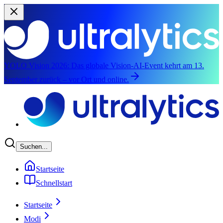
YOLO Vision 2026:
Das globale Vision-AI-Event kehrt am 13.
September zurück – vor Ort und online.
Zum Hauptinhalt springen
Suchen...
Startseite
Schnellstart
Startseite
Modi