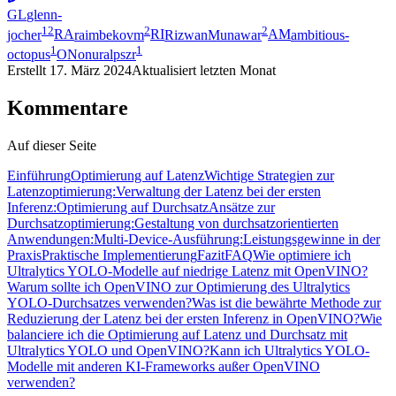
GL
glenn-
12
2
2
jocher
RA
raimbekovm
RI
RizwanMunawar
AM
ambitious-
1
1
octopus
ON
onuralpszr
Erstellt
17. März 2024
Aktualisiert
letzten Monat
Kommentare
Auf dieser Seite
Einführung
Optimierung auf Latenz
Wichtige Strategien zur
Latenzoptimierung:
Verwaltung der Latenz bei der ersten
Inferenz:
Optimierung auf Durchsatz
Ansätze zur
Durchsatzoptimierung:
Gestaltung von durchsatzorientierten
Anwendungen:
Multi-Device-Ausführung:
Leistungsgewinne in der
Praxis
Praktische Implementierung
Fazit
FAQ
Wie optimiere ich
Ultralytics YOLO-Modelle auf niedrige Latenz mit OpenVINO?
Warum sollte ich OpenVINO zur Optimierung des Ultralytics
YOLO-Durchsatzes verwenden?
Was ist die bewährte Methode zur
Reduzierung der Latenz bei der ersten Inferenz in OpenVINO?
Wie
balanciere ich die Optimierung auf Latenz und Durchsatz mit
Ultralytics YOLO und OpenVINO?
Kann ich Ultralytics YOLO-
Modelle mit anderen KI-Frameworks außer OpenVINO
verwenden?