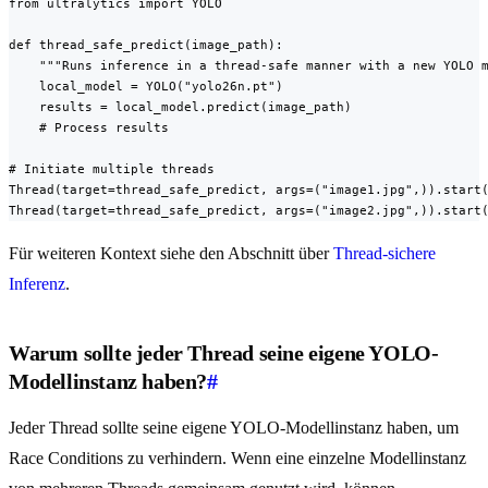
from ultralytics import YOLO

def thread_safe_predict(image_path):

    """Runs inference in a thread-safe manner with a new YOLO m
    local_model = YOLO("yolo26n.pt")

    results = local_model.predict(image_path)

    # Process results

# Initiate multiple threads

Thread(target=thread_safe_predict, args=("image1.jpg",)).start(
Thread(target=thread_safe_predict, args=("image2.jpg",)).start
Für weiteren Kontext siehe den Abschnitt über
Thread-sichere
Inferenz
.
Warum sollte jeder Thread seine eigene YOLO-
Modellinstanz haben?
#
Jeder Thread sollte seine eigene YOLO-Modellinstanz haben, um
Race Conditions zu verhindern. Wenn eine einzelne Modellinstanz