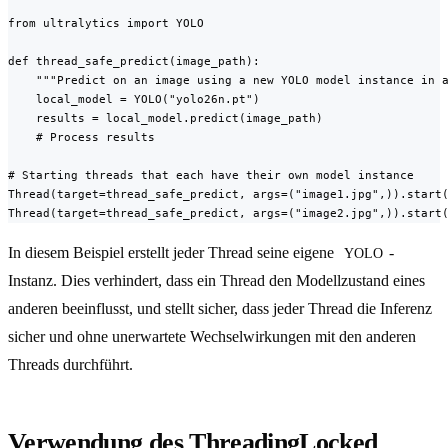
from ultralytics import YOLO

def thread_safe_predict(image_path):

    """Predict on an image using a new YOLO model instance in a
    local_model = YOLO("yolo26n.pt")

    results = local_model.predict(image_path)

    # Process results

# Starting threads that each have their own model instance

Thread(target=thread_safe_predict, args=("image1.jpg",)).start(
Thread(target=thread_safe_predict, args=("image2.jpg",)).start
In diesem Beispiel erstellt jeder Thread seine eigene
-
YOLO
Instanz. Dies verhindert, dass ein Thread den Modellzustand eines
anderen beeinflusst, und stellt sicher, dass jeder Thread die Inferenz
sicher und ohne unerwartete Wechselwirkungen mit den anderen
Threads durchführt.
Verwendung des ThreadingLocked