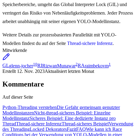
Speicherbereiche, umgeht das Global Interpreter Lock (GIL) und
verringert das Risiko von Nebenläufigkeitsproblemen. Jeder Prozess
arbeitet unabhängig mit seiner eigenen YOLO-Modellinstanz.
Weitere Details zur prozessbasierten Parallelität mit YOLO-
Modellen findest du auf der Seite
Thread-sichere Inferenz
.
Mitwirkende
10
2
1
GL
glenn-jocher
RI
RizwanMunawar
RA
raimbekovm
Erstellt
12. Nov. 2023
Aktualisiert
letzten Monat
Kommentare
Auf dieser Seite
Python-Threading verstehen
Die Gefahr gemeinsam genutzter
Modellinstanzen
Nicht-thread-sicheres Beispiel: Einzelne
Modellinstanz
Sicheres Beispiel: Eine dedizierte Instanz pro
Thread
Thread-sichere Inferenz
Thread-sicheres Beispiel
Verwendung
des ThreadingLocked Dekorators
Fazit
FAQ
Wie kann ich Race
Conditions bei der Verwendung von YOLO-Modellen in einer