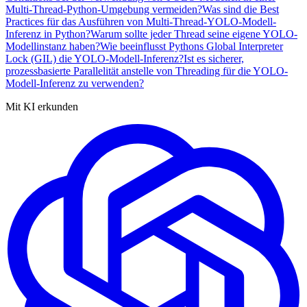
Multi-Thread-Python-Umgebung vermeiden?
Was sind die Best
Practices für das Ausführen von Multi-Thread-YOLO-Modell-
Inferenz in Python?
Warum sollte jeder Thread seine eigene YOLO-
Modellinstanz haben?
Wie beeinflusst Pythons Global Interpreter
Lock (GIL) die YOLO-Modell-Inferenz?
Ist es sicherer,
prozessbasierte Parallelität anstelle von Threading für die YOLO-
Modell-Inferenz zu verwenden?
Mit KI erkunden