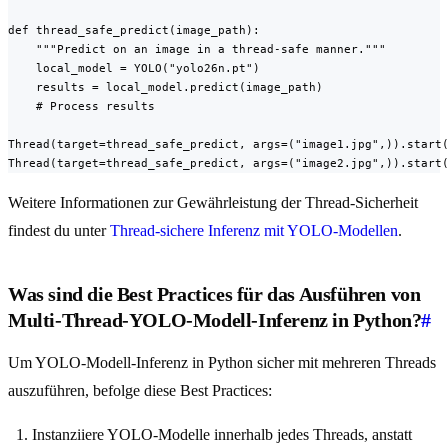
def thread_safe_predict(image_path):

    """Predict on an image in a thread-safe manner."""

    local_model = YOLO("yolo26n.pt")

    results = local_model.predict(image_path)

    # Process results

Thread(target=thread_safe_predict, args=("image1.jpg",)).start(
Thread(target=thread_safe_predict, args=("image2.jpg",)).start
Weitere Informationen zur Gewährleistung der Thread-Sicherheit
findest du unter
Thread-sichere Inferenz mit YOLO-Modellen
.
Was sind die Best Practices für das Ausführen von
Multi-Thread-YOLO-Modell-Inferenz in Python?
#
Um YOLO-Modell-Inferenz in Python sicher mit mehreren Threads
auszuführen, befolge diese Best Practices:
Instanziiere YOLO-Modelle innerhalb jedes Threads, anstatt