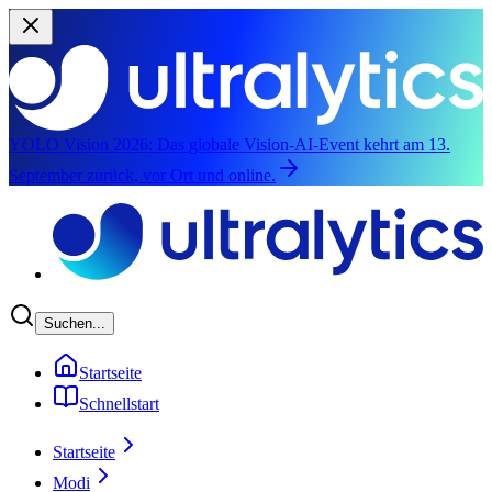
YOLO Vision 2026:
Das globale Vision-AI-Event kehrt am 13.
September zurück, vor Ort und online.
Zum Hauptinhalt springen
Suchen...
Startseite
Schnellstart
Startseite
Modi