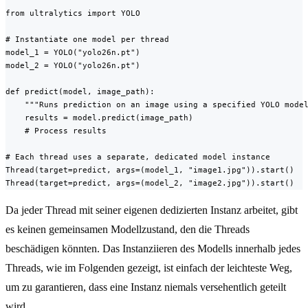
from ultralytics import YOLO

# Instantiate one model per thread

model_1 = YOLO("yolo26n.pt")

model_2 = YOLO("yolo26n.pt")

def predict(model, image_path):

    """Runs prediction on an image using a specified YOLO model
    results = model.predict(image_path)

    # Process results

# Each thread uses a separate, dedicated model instance

Thread(target=predict, args=(model_1, "image1.jpg")).start()

Thread(target=predict, args=(model_2, "image2.jpg")).start()
Da jeder Thread mit seiner eigenen dedizierten Instanz arbeitet, gibt
es keinen gemeinsamen Modellzustand, den die Threads
beschädigen könnten. Das Instanziieren des Modells innerhalb jedes
Threads, wie im Folgenden gezeigt, ist einfach der leichteste Weg,
um zu garantieren, dass eine Instanz niemals versehentlich geteilt
wird.