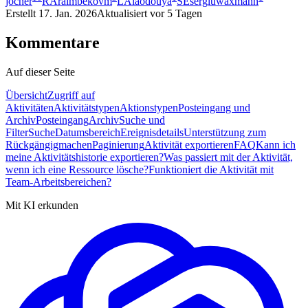
jocher
RA
raimbekovm
LA
laodouya
SE
sergiuwaxmann
Erstellt
17. Jan. 2026
Aktualisiert
vor 5 Tagen
Kommentare
Auf dieser Seite
Übersicht
Zugriff auf
Aktivitäten
Aktivitätstypen
Aktionstypen
Posteingang und
Archiv
Posteingang
Archiv
Suche und
Filter
Suche
Datumsbereich
Ereignisdetails
Unterstützung zum
Rückgängigmachen
Paginierung
Aktivität exportieren
FAQ
Kann ich
meine Aktivitätshistorie exportieren?
Was passiert mit der Aktivität,
wenn ich eine Ressource lösche?
Funktioniert die Aktivität mit
Team-Arbeitsbereichen?
Mit KI erkunden