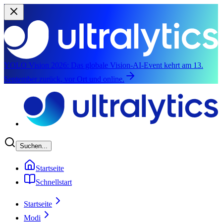
YOLO Vision 2026:
Das globale Vision-AI-Event kehrt am 13.
September zurück, vor Ort und online.
Zum Hauptinhalt springen
Suchen...
Startseite
Schnellstart
Startseite
Modi