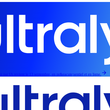
par IA revient le 13 septembre, en pr&eacute;sentiel et en ligne.