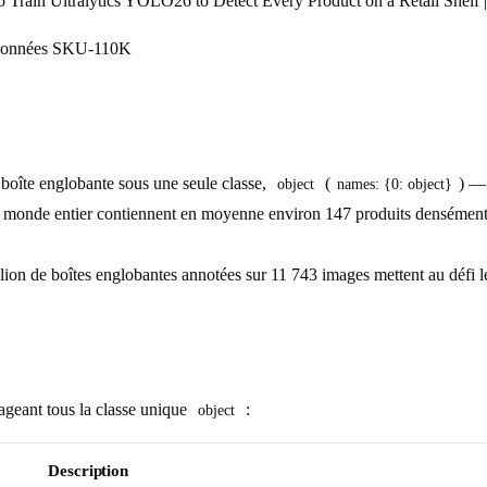
 Train Ultralytics YOLO26 to Detect Every Product on a Retail Shel
 boîte englobante sous une seule classe,
(
) — 
object
names: {0: object}
 monde entier contiennent en moyenne environ 147 produits densément 
ion de boîtes englobantes annotées sur 11 743 images mettent au défi les
ageant tous la classe unique
:
object
Description