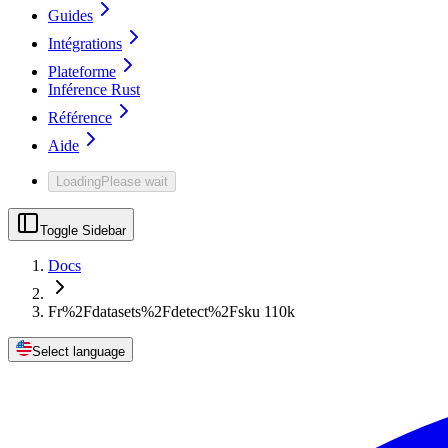
Guides
Intégrations
Plateforme
Inférence Rust
Référence
Aide
Loading
Please wait
Toggle Sidebar
Docs
Fr%2Fdatasets%2Fdetect%2Fsku 110k
Select language