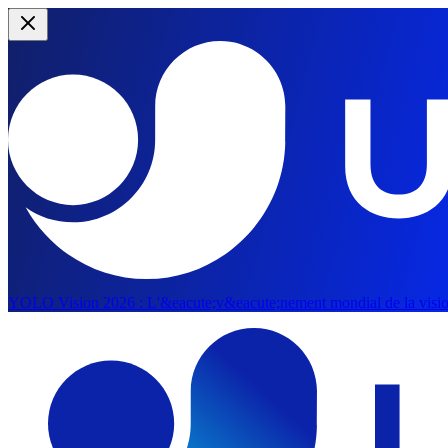
YOLO Vision 2026 :
L'&eacute;v&eacute;nement mondial de la vision 
Aller au contenu principal