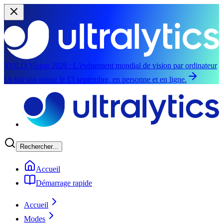
YOLO Vision 2026 :
L'événement mondial de vision par ordinateur
IA fait son retour le 13 septembre, en personne et en ligne.
Aller au contenu principal
Rechercher...
Accueil
Démarrage rapide
Accueil
Modes