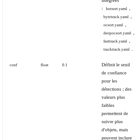
intégrées
:
,
botsort.yaml
,
bytetrack.yaml
,
ocsort.yaml
,
deepocsort.yaml
,
fasttrack.yaml
.
tracktrack.yaml
Définit le seuil
conf
float
0.1
de confiance
pour les
détections ; des
valeurs plus
faibles
permettent de
suivre plus
d'objets, mais
peuvent inclure