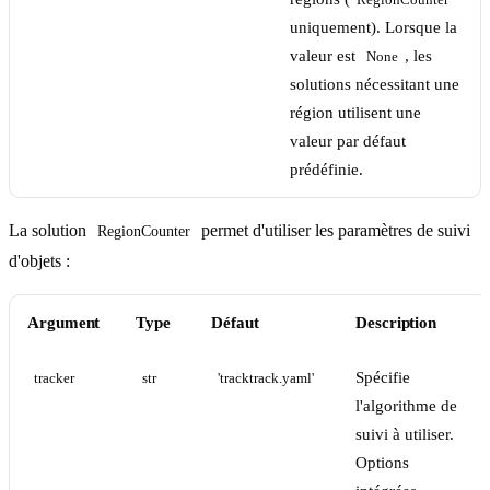
RegionCounter
uniquement). Lorsque la
valeur est
, les
None
solutions nécessitant une
région utilisent une
valeur par défaut
prédéfinie.
La solution
permet d'utiliser les paramètres de suivi
RegionCounter
d'objets :
Argument
Type
Défaut
Description
Spécifie
tracker
str
'tracktrack.yaml'
l'algorithme de
suivi à utiliser.
Options