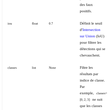
des faux
positifs.
Définit le seuil
iou
float
0.7
d'
Intersection
sur Union
(IoU)
pour filtrer les
détections qui se
chevauchent.
Filtre les
classes
list
None
résultats par
indice de classe.
Par
exemple,
classes=
ne suit
[0, 2, 3]
que les classes