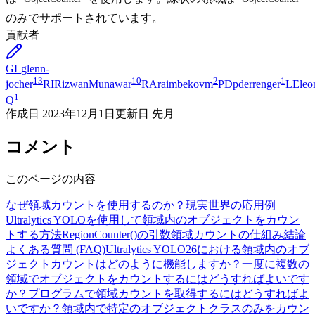
のみでサポートされています。
貢献者
GL
glenn-
13
10
2
1
jocher
RI
RizwanMunawar
RA
raimbekovm
PD
pderrenger
LE
leo
1
Q
作成日
2023年12月1日
更新日
先月
コメント
このページの内容
なぜ領域カウントを使用するのか？
現実世界の応用例
Ultralytics YOLOを使用して領域内のオブジェクトをカウン
トする方法
RegionCounter()の引数
領域カウントの仕組み
結論
よくある質問 (FAQ)
Ultralytics YOLO26における領域内のオブ
ジェクトカウントはどのように機能しますか？
一度に複数の
領域でオブジェクトをカウントするにはどうすればよいです
か？
プログラムで領域カウントを取得するにはどうすればよ
いですか？
領域内で特定のオブジェクトクラスのみをカウン