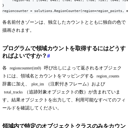
    "region-02": [(640, 640), (780, 640), (780, 720), (640, 720
}

regioncounter = solutions.RegionCounter(region=region_points, 
各名前付きゾーンは、独立したカウントとともに独自の色で
描画されます。
プログラムで領域カウントを取得するにはどうす
ればよいですか？
#
各
呼び出しによって返されるオブジェク
regioncounter(im0)
トには、領域名とカウントをマッピングする
region_counts
辞書に加え、
（注釈付きフレーム）および
plot_im
（追跡対象オブジェクトの数）が含まれていま
total_tracks
す。結果オブジェクトを出力して、利用可能なすべてのフィ
ールドを確認してください。
領域内で特定のオブジェクトクラスのみをカウン