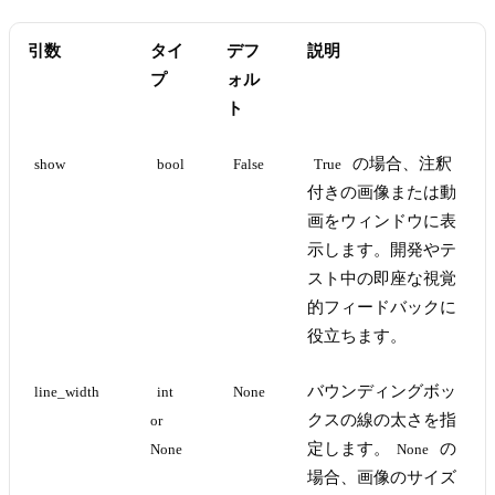
引数
タイ
デフ
説明
プ
ォル
ト
の場合、注釈
show
bool
False
True
付きの画像または動
画をウィンドウに表
示します。開発やテ
スト中の即座な視覚
的フィードバックに
役立ちます。
バウンディングボッ
line_width
int 
None
クスの線の太さを指
or 
定します。
の
None
None
場合、画像のサイズ