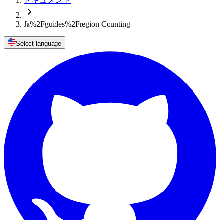
ドキュメント
Ja%2Fguides%2Fregion Counting
Select language