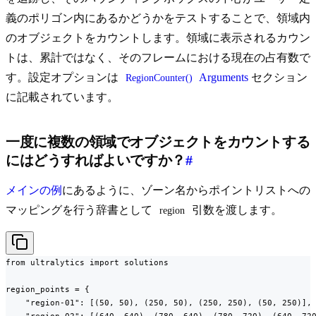
義のポリゴン内にあるかどうかをテストすることで、領域内
のオブジェクトをカウントします。領域に表示されるカウン
トは、累計ではなく、そのフレームにおける現在の占有数で
す。設定オプションは
Arguments
セクション
RegionCounter()
に記載されています。
一度に複数の領域でオブジェクトをカウントする
にはどうすればよいですか？
#
メインの例
にあるように、ゾーン名からポイントリストへの
マッピングを行う辞書として
引数を渡します。
region
from ultralytics import solutions

region_points = {

    "region-01": [(50, 50), (250, 50), (250, 250), (50, 250)],
