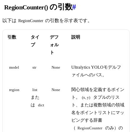
の引数
#
RegionCounter()
以下は
の引数を示す表です。
RegionCounter
引数
タイ
デフ
説明
プ
ォル
ト
Ultralytics YOLOモデルフ
model
str
None
ァイルへのパス。
関心領域を定義するポイン
region
list
None
また
ト。
タプルのリス
(x, y)
は
ト、または複数領域の領域
dict
名をポイントリストにマッ
ピングする辞書
（
のみ）の
RegionCounter