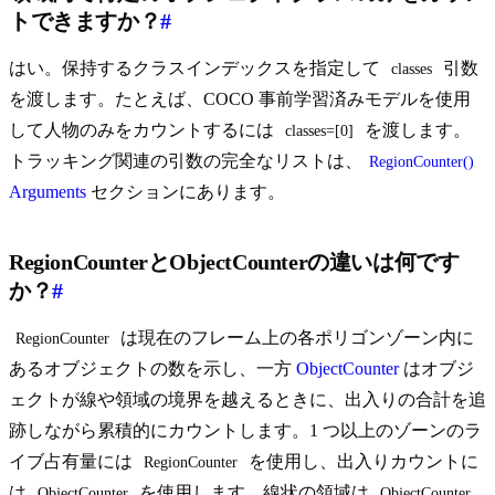
トできますか？
#
はい。保持するクラスインデックスを指定して
引数
classes
を渡します。たとえば、COCO 事前学習済みモデルを使用
して人物のみをカウントするには
を渡します。
classes=[0]
トラッキング関連の引数の完全なリストは、
RegionCounter()
Arguments
セクションにあります。
RegionCounterとObjectCounterの違いは何です
か？
#
は現在のフレーム上の各ポリゴンゾーン内に
RegionCounter
あるオブジェクトの数を示し、一方
ObjectCounter
はオブジ
ェクトが線や領域の境界を越えるときに、出入りの合計を追
跡しながら累積的にカウントします。1 つ以上のゾーンのラ
イブ占有量には
を使用し、出入りカウントに
RegionCounter
は
を使用します。線状の領域は
ObjectCounter
ObjectCounter