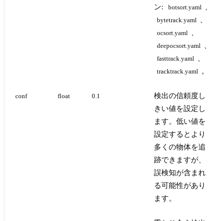
ン:
、
botsort.yaml
、
bytetrack.yaml
、
ocsort.yaml
、
deepocsort.yaml
、
fasttrack.yaml
。
tracktrack.yaml
検出の信頼度し
conf
float
0.1
きい値を設定し
ます。低い値を
設定するとより
多くの物体を追
跡できますが、
誤検知が含まれ
る可能性があり
ます。