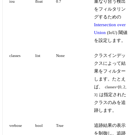
重なり合う検出
iou
float
0.7
をフィルタリン
グするための
Intersection over
Union
(IoU) 閾値
を設定します。
クラスインデッ
classes
list
None
クスによって結
果をフィルター
します。たとえ
ば、
classes=[0, 2, 
は指定された
3]
クラスのみを追
跡します。
追跡結果の表示
verbose
bool
True
を制御し、追跡