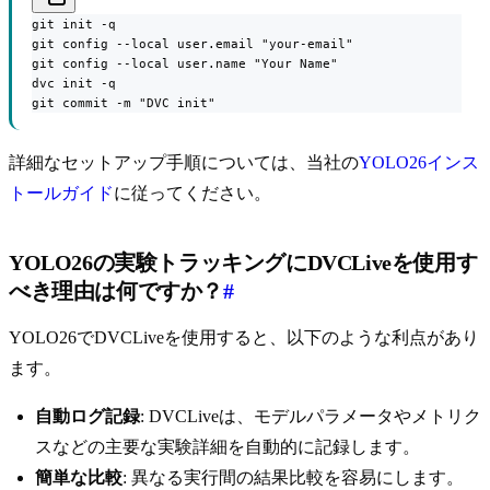
git init -q

git config --local user.email "your-email"

git config --local user.name "Your Name"

dvc init -q

git commit -m "DVC init"
詳細なセットアップ手順については、当社の
YOLO26インス
トールガイド
に従ってください。
YOLO26の実験トラッキングにDVCLiveを使用す
べき理由は何ですか？
#
YOLO26でDVCLiveを使用すると、以下のような利点があり
ます。
自動ログ記録
: DVCLiveは、モデルパラメータやメトリク
スなどの主要な実験詳細を自動的に記録します。
簡単な比較
: 異なる実行間の結果比較を容易にします。