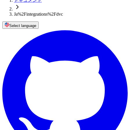
ドキュメント
Ja%2Fintegrations%2Fdvc
Select language