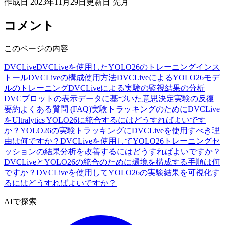
作成日
2023年11月29日
更新日
先月
コメント
このページの内容
DVCLive
DVCLiveを使用したYOLO26のトレーニング
インス
トール
DVCLiveの構成
使用方法
DVCLiveによるYOLO26モデ
ルのトレーニング
DVCLiveによる実験の監視
結果の分析
DVCプロットの表示
データに基づいた意思決定
実験の反復
要約
よくある質問 (FAQ)
実験トラッキングのためにDVCLive
をUltralytics YOLO26に統合するにはどうすればよいです
か？
YOLO26の実験トラッキングにDVCLiveを使用すべき理
由は何ですか？
DVCLiveを使用してYOLO26トレーニングセ
ッションの結果分析を改善するにはどうすればよいですか？
DVCLiveとYOLO26の統合のために環境を構成する手順は何
ですか？
DVCLiveを使用してYOLO26の実験結果を可視化す
るにはどうすればよいですか？
AIで探索