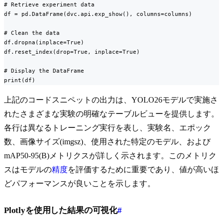
# Retrieve experiment data

df = pd.DataFrame(dvc.api.exp_show(), columns=columns)

# Clean the data

df.dropna(inplace=True)

df.reset_index(drop=True, inplace=True)

# Display the DataFrame

print(df)
上記のコードスニペットの出力は、YOLO26モデルで実施さ
れたさまざまな実験の明確なテーブルビューを提供します。
各行は異なるトレーニング実行を表し、実験名、エポック
数、画像サイズ(imgsz)、使用された特定のモデル、および
mAP50-95(B)メトリクスが詳しく示されます。このメトリク
スはモデルの
精度
を評価するために重要であり、値が高いほ
どパフォーマンスが良いことを示します。
Plotlyを使用した結果の可視化
#