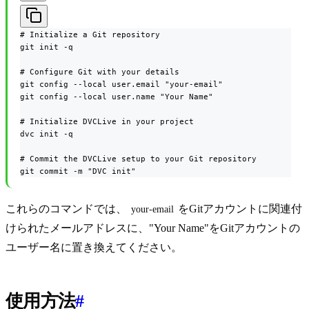
# Initialize a Git repository

git init -q

# Configure Git with your details

git config --local user.email "your-email"

git config --local user.name "Your Name"

# Initialize DVCLive in your project

dvc init -q

# Commit the DVCLive setup to your Git repository

git commit -m "DVC init"
これらのコマンドでは、
をGitアカウントに関連付
your-email
けられたメールアドレスに、"Your Name"をGitアカウントの
ユーザー名に置き換えてください。
使用方法
#