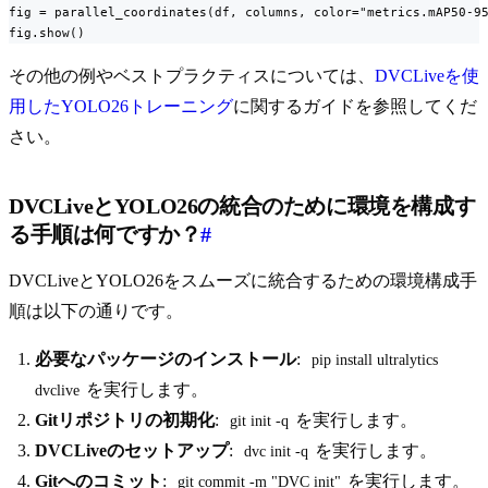
fig = parallel_coordinates(df, columns, color="metrics.mAP50-95
fig.show()
その他の例やベストプラクティスについては、
DVCLiveを使
用したYOLO26トレーニング
に関するガイドを参照してくだ
さい。
DVCLiveとYOLO26の統合のために環境を構成す
る手順は何ですか？
#
DVCLiveとYOLO26をスムーズに統合するための環境構成手
順は以下の通りです。
必要なパッケージのインストール
:
pip install ultralytics 
を実行します。
dvclive
Gitリポジトリの初期化
:
を実行します。
git init -q
DVCLiveのセットアップ
:
を実行します。
dvc init -q
Gitへのコミット
:
を実行します。
git commit -m "DVC init"