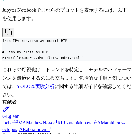
Jupyter Notebookでこれらのプロットを表示するには、以下
を使用します。
from IPython.display import HTML

# Display plots as HTML

HTML(filename="./dvc_plots/index.html")
これらの可視化は、トレンドを特定し、モデルのパフォーマ
ンスを最適化するのに役立ちます。包括的な手順と例につい
ては、
YOLO26実験分析
に関する詳細ガイドを確認してくだ
さい。
貢献者
GL
glenn-
13
1
1
jocher
MA
MatthewNoyce
RI
RizwanMunawar
AM
ambitious-
1
1
octopus
AB
abirami-vina