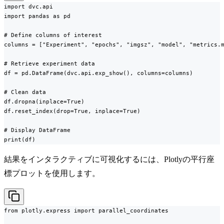
import dvc.api

import pandas as pd

# Define columns of interest

columns = ["Experiment", "epochs", "imgsz", "model", "metrics.m
# Retrieve experiment data

df = pd.DataFrame(dvc.api.exp_show(), columns=columns)

# Clean data

df.dropna(inplace=True)

df.reset_index(drop=True, inplace=True)

# Display DataFrame

print(df)
結果をインタラクティブに可視化するには、Plotlyの平行座
標プロットを使用します。
from plotly.express import parallel_coordinates
