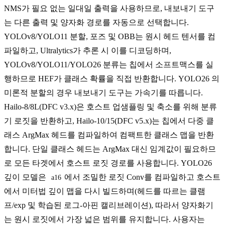
NMS가 필요 없는 일대일 출력을 사용하므로, 내보내기 도구
는 다른 출력 및 양자화 경로를 자동으로 선택합니다.
YOLOv8/YOLO11 분할, 포즈 및 OBB는 원시 헤드 텐서를 컴
파일하고, Ultralytics가 추론 시 이를 디코딩하며,
YOLOv8/YOLO11/YOLO26 분류는 칩에서 소프트맥스를 실
행하므로 HEF가 클래스 확률을 직접 반환합니다. YOLO26 의
미론적 분할의 경우 내보내기 도구는 가속기를 따릅니다.
Hailo-8/8L(DFC v3.x)은 호스트 업샘플링 및 축소를 위해 분류
기 로짓을 반환하고, Hailo-10/15(DFC v5.x)는 칩에서 다중 클
래스 ArgMax 헤드를 컴파일하여 컴팩트한 클래스 맵을 반환
합니다. 단일 클래스 헤드는 ArgMax 대신 임계값이 필요하므
로 모든 타겟에서 호스트 로짓 경로를 사용합니다. YOLO26
깊이 모델은
에서 조밀한 로짓 Conv를 컴파일하고 호스트
a16
에서 미터법 깊이 맵을 다시 빌드하며(헤드를 따르는 클램
프/exp 및 학습된 로그-아핀 캘리브레이션), 따라서 양자화기
는 원시 로짓에서 가장 넓은 범위를 유지합니다. 사용자는