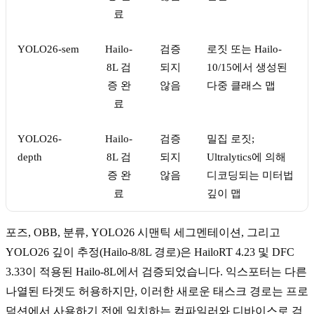
료
YOLO26-sem
Hailo-
검증
로짓 또는 Hailo-
8L 검
되지
10/15에서 생성된
증 완
않음
다중 클래스 맵
료
YOLO26-
Hailo-
검증
밀집 로짓;
depth
8L 검
되지
Ultralytics에 의해
증 완
않음
디코딩되는 미터법
료
깊이 맵
포즈, OBB, 분류, YOLO26 시맨틱 세그멘테이션, 그리고
YOLO26 깊이 추정(Hailo-8/8L 경로)은 HailoRT 4.23 및 DFC
3.33이 적용된 Hailo-8L에서 검증되었습니다. 익스포터는 다른
나열된 타겟도 허용하지만, 이러한 새로운 태스크 경로는 프로
덕션에서 사용하기 전에 일치하는 컴파일러와 디바이스로 검