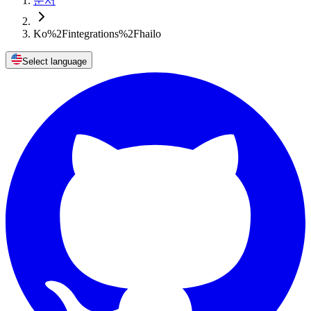
문서
Ko%2Fintegrations%2Fhailo
Select language