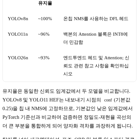
유지율
YOLOv8n
~100%
온칩 NMS를 사용하는 DFL 헤드
YOLO11n
~96%
백본의 Attention 블록은 INT8에
더 민감함
YOLO26n
~93%
엔드투엔드 헤드 및 Attention; 신
뢰도 관련 참고 사항을 확인하십
시오
유지율은 동일한 신뢰도 임계값에서 두 모델을 비교합니다.
YOLOv8 및 YOLO11 HEF는 내보내기 시점의
(기본값
conf
0.25)을 칩 내 NMS에 고정하므로, 기본값인 낮은 임계값에서
PyTorch 기준선과 비교하여 검증하면 정밀도-재현율 곡선의
더 큰 부분을 통합하게 되어 양자화 격차를 과장하게 됩니다.