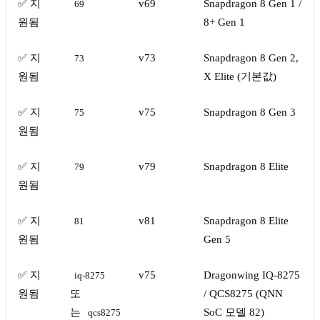
✅ 지
v69
Snapdragon 8 Gen 1 /
69
원됨
8+ Gen 1
✅ 지
v73
Snapdragon 8 Gen 2,
73
원됨
X Elite (기본값)
✅ 지
v75
Snapdragon 8 Gen 3
75
원됨
✅ 지
v79
Snapdragon 8 Elite
79
원됨
✅ 지
v81
Snapdragon 8 Elite
81
원됨
Gen 5
✅ 지
v75
Dragonwing IQ-8275
iq-8275
원됨
또
/ QCS8275 (QNN
는
SoC 모델 82)
qcs8275