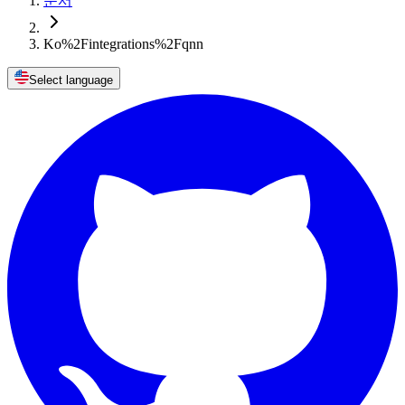
문서
Ko%2Fintegrations%2Fqnn
Select language