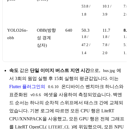
53.8 /
10.1 /
7.0
1.8
3.9
2.0
YOLO26n-
OBB(방향
640
50.3
11.7
8.
1.8 /
1.8 /
1.8
obb
성 경계
상자)
47.2 /
7.8 /
5.7
1.4
2.0
1.1
속도
값은
단일 이미지 버스트 지연 시간
으로,
에
bus.jpg
서 3회의 웜업 실행 후 15회 실행의 평균값입니다. 이는
Flutter 플러그인의
온디바이스 벤치마크 하니스와
0.6.10
표준화된
에셋을 사용하여 측정되었습니다. 백엔
v0.6.6
드 순서는 하나의 순차적 스위프에서 태스크 간에 교체되
었습니다. 기본 로그에 따르면 모든 CPU 행은 LiteRT
CPU/XNNPACK을 사용했고, 모든 GPU 행은 전체 그래프
를 LiteRT OpenCL(
)에 위임했으며, 모든 NPU
LITERT_CL