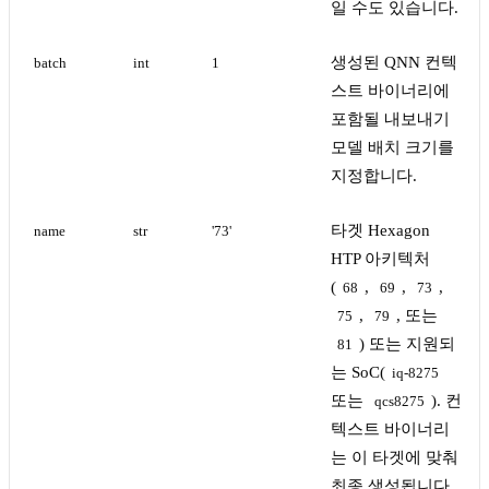
일 수도 있습니다.
생성된 QNN 컨텍
batch
int
1
스트 바이너리에
포함될 내보내기
모델 배치 크기를
지정합니다.
타겟 Hexagon
name
str
'73'
HTP 아키텍처
(
,
,
,
68
69
73
,
, 또는
75
79
) 또는 지원되
81
는 SoC(
iq-8275
또는
). 컨
qcs8275
텍스트 바이너리
는 이 타겟에 맞춰
최종 생성됩니다.