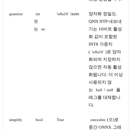
/auto
양자화 정밀도.
quantize
int
'w8a16'
또
QNN HTP 내보내
는
기는 16비트 활성
str
화 값이 포함된
INT8 가중치
(
)로 양자
'w8a16'
화되며 지정하지
않으면 자동 활성
화됩니다. 더 이상
사용되지 않
는
/
플
half
int8
래그를 대체합니
다.
(으)로
simplify
bool
True
onnxslim
중간 ONNX 그래