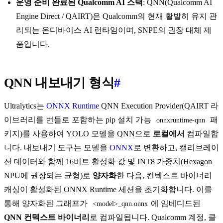
운영 준비 완료된 Qualcomm AI 스택
: QNN(Qualcomm AI
Engine Direct / QAIRT)은 Qualcomm의 현재 활발히 유지 관
리되는 온디바이스 AI 런타임이며, SNPE의 권장 대체 제
품입니다.
QNN 내보내기 형식
#
Ultralytics는
ONNX Runtime
QNN Execution Provider(QAIRT 라
이브러리를 번들로 포함하는 pip 설치 가능
패
onnxruntime-qnn
키지)를 사용하여 YOLO 모델을 QNN으로
로컬에서
컴파일합
니다. 내보내기 도구는 모델을
ONNX
로 변환하고, 캘리브레이
션 데이터와 함께 16비트 활성화 값 및 INT8 가중치(Hexagon
NPU에 권장되는 균형)로
양자화
한 다음, 컨텍스트 바이너리
캐싱이 활성화된 ONNX Runtime 세션을 초기화합니다. 이를
통해 양자화된 그래프가
에 임베디드된
<model>_qnn.onnx
QNN 컨텍스트 바이너리
로 컴파일됩니다. Qualcomm 계정, 클