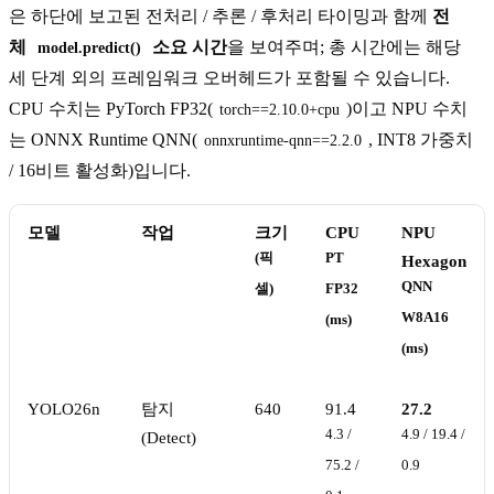
은 하단에 보고된 전처리 / 추론 / 후처리 타이밍과 함께
전
체
소요 시간
을 보여주며; 총 시간에는 해당
model.predict()
세 단계 외의 프레임워크 오버헤드가 포함될 수 있습니다.
CPU 수치는 PyTorch FP32(
)이고 NPU 수치
torch==2.10.0+cpu
는 ONNX Runtime QNN(
, INT8 가중치
onnxruntime-qnn==2.2.0
/ 16비트 활성화)입니다.
모델
작업
크기
CPU
NPU
(픽
PT
Hexagon
QNN
셀)
FP32
W8A16
(ms)
(ms)
YOLO26n
탐지
640
91.4
27.2
4.3 /
4.9 / 19.4 /
(Detect)
75.2 /
0.9