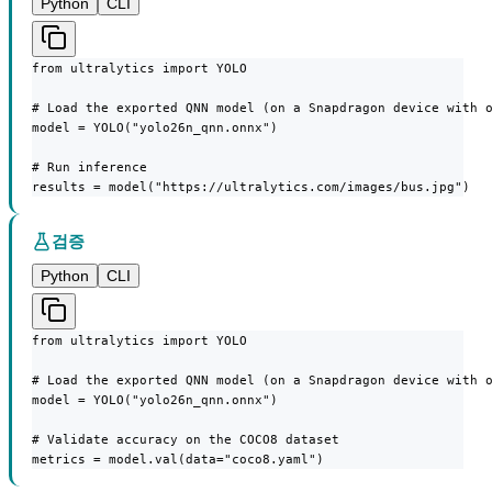
Python
CLI
from ultralytics import YOLO

# Load the exported QNN model (on a Snapdragon device with o
model = YOLO("yolo26n_qnn.onnx")

# Run inference

results = model("https://ultralytics.com/images/bus.jpg")
검증
Python
CLI
from ultralytics import YOLO

# Load the exported QNN model (on a Snapdragon device with o
model = YOLO("yolo26n_qnn.onnx")

# Validate accuracy on the COCO8 dataset

metrics = model.val(data="coco8.yaml")