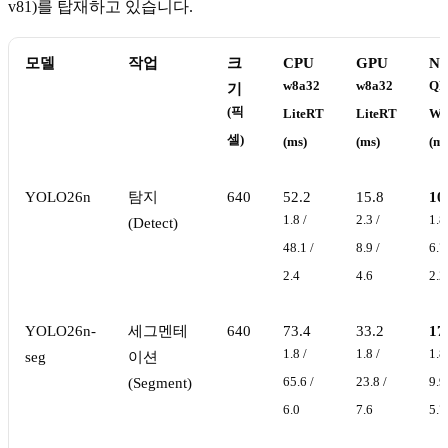
v81)를 탑재하고 있습니다.
모델
작업
크
CPU
GPU
N
w8a32
w8a32
QN
기
(픽
LiteRT
LiteRT
W8
셀)
(ms)
(ms)
(ms
YOLO26n
탐지
640
52.2
15.8
10
1.8 /
2.3 /
1.8
(Detect)
48.1 /
8.9 /
6.7
2.4
4.6
2.2
YOLO26n-
세그멘테
640
73.4
33.2
17
1.8 /
1.8 /
1.8
seg
이션
(Segment)
65.6 /
23.8 /
9.9
6.0
7.6
5.7