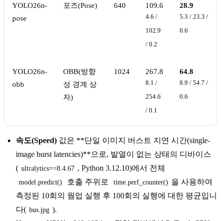
YOLO26n-
포즈(Pose)
640
109.6
28.9
4.6 /
5.3 / 23.3 /
pose
102.9
0.6
/ 0.2
YOLO26n-
OBB(방향
1024
267.8
64.8
8.1 /
8.9 / 54.7 /
obb
성 경계 상
자)
254.6
0.6
/ 0.1
속도(Speed)
값은 **단일 이미지 버스트 지연 시간(single-
image burst latencies)**으로, 발열이 없는 상태의 디바이스
(
, Python 3.12.10)에서 전체
ultralytics==8.4.67
호출 주위로
을 사용하여
model.predict()
time.perf_counter()
측정된 10회의 웜업 실행 후 100회의 실행에 대한 평균입니
다(
).
bus.jpg