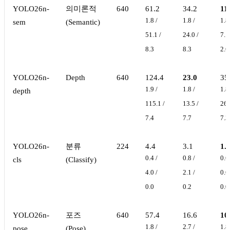
YOLO26n-
의미론적
640
61.2
34.2
11
1.8 /
1.8 /
1.8
sem
(Semantic)
51.1 /
24.0 /
7.1
8.3
8.3
2.6
YOLO26n-
Depth
640
124.4
23.0
35
1.9 /
1.8 /
1.8
depth
115.1 /
13.5 /
26.
7.4
7.7
7.3
YOLO26n-
분류
224
4.4
3.1
1.
0.4 /
0.8 /
0.6
cls
(Classify)
4.0 /
2.1 /
0.6
0.0
0.2
0.0
YOLO26n-
포즈
640
57.4
16.6
10
1.8 /
2.7 /
1.8
pose
(Pose)