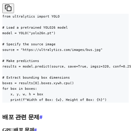
from ultralytics import YOLO

# Load a pretrained YOLO26 model

model = YOLO("yolo26n.pt")

# Specify the source image

source = "https://ultralytics.com/images/bus.jpg"

# Make predictions

results = model.predict(source, save=True, imgsz=320, conf=0.25
# Extract bounding box dimensions

boxes = results[0].boxes.xywh.cpu()

for box in boxes:

    x, y, w, h = box

    print(f"Width of Box: {w}, Height of Box: {h}")
배포 관련 문제
#
GPU 배포 문제
#