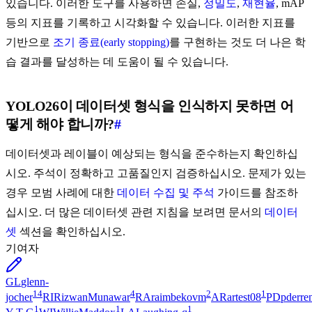
있습니다. 이러한 도구를 사용하면 손실,
정밀도
,
재현율
, mAP
등의 지표를 기록하고 시각화할 수 있습니다. 이러한 지표를
기반으로
조기 종료(early stopping)
를 구현하는 것도 더 나은 학
습 결과를 달성하는 데 도움이 될 수 있습니다.
YOLO26이 데이터셋 형식을 인식하지 못하면 어
떻게 해야 합니까?
#
데이터셋과 레이블이 예상되는 형식을 준수하는지 확인하십
시오. 주석이 정확하고 고품질인지 검증하십시오. 문제가 있는
경우 모범 사례에 대한
데이터 수집 및 주석
가이드를 참조하
십시오. 더 많은 데이터셋 관련 지침을 보려면 문서의
데이터
셋
섹션을 확인하십시오.
기여자
GL
glenn-
14
4
2
1
jocher
RI
RizwanMunawar
RA
raimbekovm
AR
artest08
PD
pderre
1
1
1