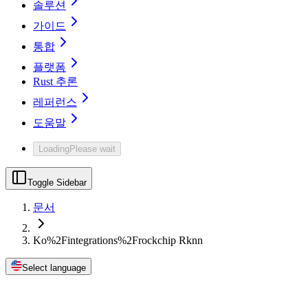
솔루션
가이드
통합
플랫폼
Rust 추론
레퍼런스
도움말
Loading
Please wait
Toggle Sidebar
문서
Ko%2Fintegrations%2Frockchip Rknn
Select language