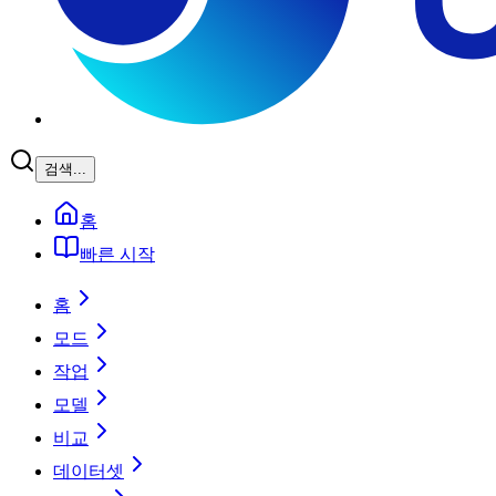
검색...
홈
빠른 시작
홈
모드
작업
모델
비교
데이터셋