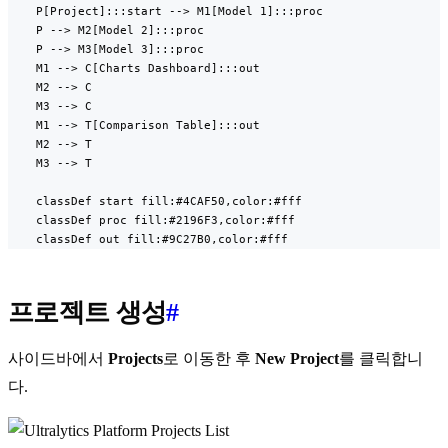
    P[Project]:::start --> M1[Model 1]:::proc

    P --> M2[Model 2]:::proc

    P --> M3[Model 3]:::proc

    M1 --> C[Charts Dashboard]:::out

    M2 --> C

    M3 --> C

    M1 --> T[Comparison Table]:::out

    M2 --> T

    M3 --> T

    classDef start fill:#4CAF50,color:#fff

    classDef proc fill:#2196F3,color:#fff

    classDef out fill:#9C27B0,color:#fff
프로젝트 생성
#
사이드바에서
Projects
로 이동한 후
New Project
를 클릭합니
다.