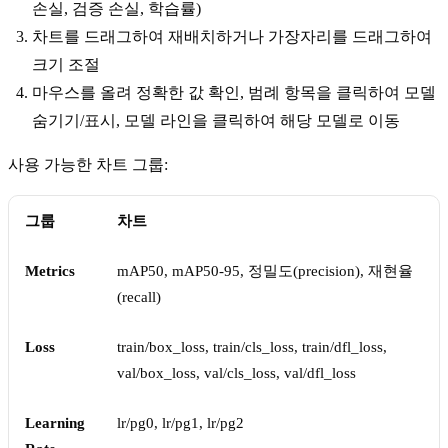
손실, 검증 손실, 학습률)
차트를 드래그하여 재배치하거나 가장자리를 드래그하여
크기 조절
마우스를 올려 정확한 값 확인, 범례 항목을 클릭하여 모델
숨기기/표시, 모델 라인을 클릭하여 해당 모델로 이동
사용 가능한 차트 그룹:
그룹
차트
Metrics
mAP50, mAP50-95, 정밀도(precision), 재현율
(recall)
Loss
train/box_loss, train/cls_loss, train/dfl_loss,
val/box_loss, val/cls_loss, val/dfl_loss
Learning
lr/pg0, lr/pg1, lr/pg2