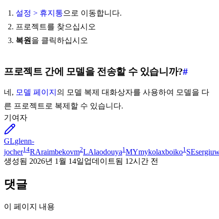
설정 > 휴지통
으로 이동합니다.
프로젝트를 찾으십시오
복원
을 클릭하십시오
프로젝트 간에 모델을 전송할 수 있습니까?
#
네,
모델 페이지
의 모델 복제 대화상자를 사용하여 모델을 다
른 프로젝트로 복제할 수 있습니다.
기여자
GL
glenn-
14
2
1
1
jocher
RA
raimbekovm
LA
laodouya
MY
mykolaxboiko
SE
sergiu
생성됨
2026년 1월 14일
업데이트됨
12시간 전
댓글
이 페이지 내용