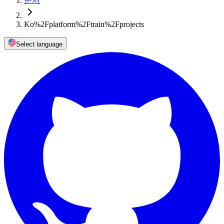
문서
Ko%2Fplatform%2Ftrain%2Fprojects
Select language