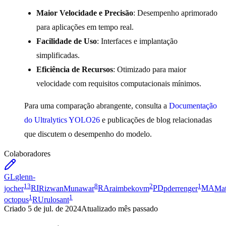
Maior Velocidade e Precisão
: Desempenho aprimorado
para aplicações em tempo real.
Facilidade de Uso
: Interfaces e implantação
simplificadas.
Eficiência de Recursos
: Otimizado para maior
velocidade com requisitos computacionais mínimos.
Para uma comparação abrangente, consulta a
Documentação
do Ultralytics YOLO26
e publicações de blog relacionadas
que discutem o desempenho do modelo.
Colaboradores
GL
glenn-
13
8
2
1
jocher
RI
RizwanMunawar
RA
raimbekovm
PD
pderrenger
MA
Ma
1
1
octopus
RU
rulosant
Criado
5 de jul. de 2024
Atualizado
mês passado