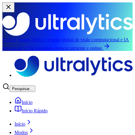
YOLO Vision 2026:
O evento global de visão computacional e IA
retorna em 13 de setembro, presencialmente e online.
Pular para o conteúdo principal
Pesquisar...
Início
Início Rápido
Início
Modos