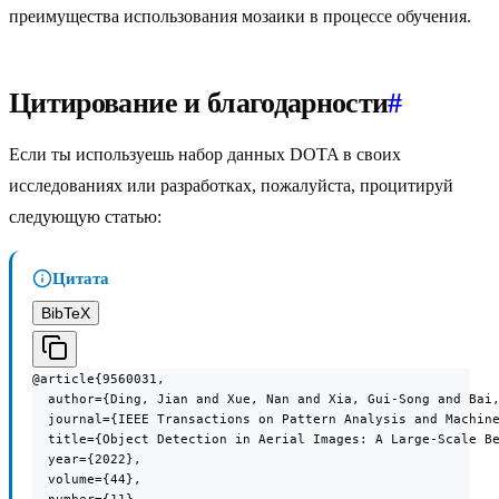
преимущества использования мозаики в процессе обучения.
Цитирование и благодарности
#
Если ты используешь набор данных DOTA в своих
исследованиях или разработках, пожалуйста, процитируй
следующую статью:
Цитата
BibTeX
@article{9560031,

  author={Ding, Jian and Xue, Nan and Xia, Gui-Song and Bai,
  journal={IEEE Transactions on Pattern Analysis and Machine
  title={Object Detection in Aerial Images: A Large-Scale Be
  year={2022},

  volume={44},
