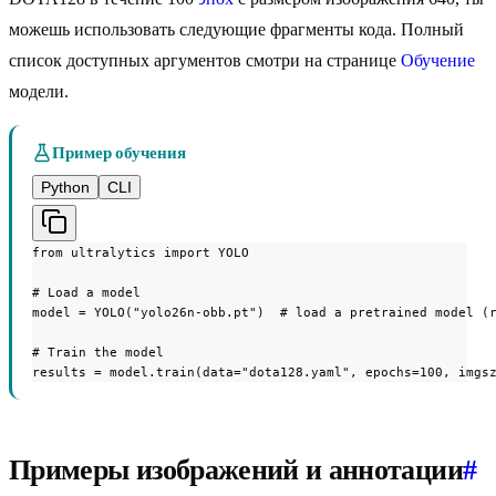
можешь использовать следующие фрагменты кода. Полный
список доступных аргументов смотри на странице
Обучение
модели.
Пример обучения
Python
CLI
from ultralytics import YOLO

# Load a model

model = YOLO("yolo26n-obb.pt")  # load a pretrained model (r
# Train the model

results = model.train(data="dota128.yaml", epochs=100, imgs
Примеры изображений и аннотации
#