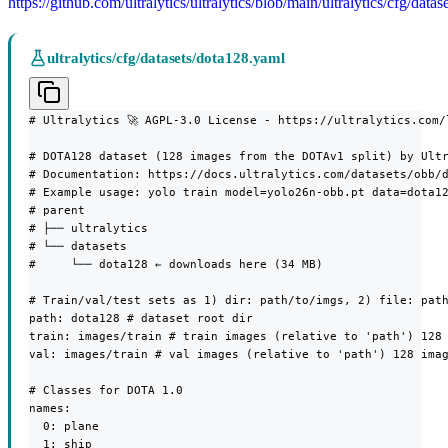
https://github.com/ultralytics/ultralytics/blob/main/ultralytics/cfg/data
ultralytics/cfg/datasets/dota128.yaml
# Ultralytics 🚀 AGPL-3.0 License - https://ultralytics.com/l
# DOTA128 dataset (128 images from the DOTAv1 split) by Ultr
# Documentation: https://docs.ultralytics.com/datasets/obb/d
# Example usage: yolo train model=yolo26n-obb.pt data=dota12
# parent

# ├── ultralytics

# └── datasets

#     └── dota128 ← downloads here (34 MB)

# Train/val/test sets as 1) dir: path/to/imgs, 2) file: path
path: dota128 # dataset root dir

train: images/train # train images (relative to 'path') 128 
val: images/train # val images (relative to 'path') 128 imag
# Classes for DOTA 1.0

names:

  0: plane

  1: ship
