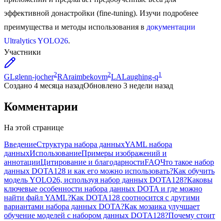
эффективной донастройки (fine-tuning). Изучи подробнее
преимущества и методы использования в
документации
Ultralytics YOLO26
.
Участники
2
2
1
GL
glenn-jocher
RA
raimbekovm
LA
Laughing-q
Создано
4 месяца назад
Обновлено
3 недели назад
Комментарии
На этой странице
Введение
Структура набора данных
YAML набора
данных
Использование
Примеры изображений и
аннотации
Цитирование и благодарности
FAQ
Что такое набор
данных DOTA128 и как его можно использовать?
Как обучить
модель YOLO26, используя набор данных DOTA128?
Каковы
ключевые особенности набора данных DOTA и где можно
найти файл YAML?
Как DOTA128 соотносится с другими
вариантами набора данных DOTA?
Как мозаика улучшает
обучение моделей с набором данных DOTA128?
Почему стоит