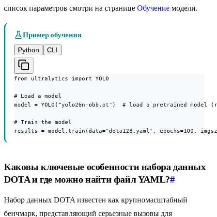
список параметров смотри на странице
Обучение
модели.
Пример обучения
Python
CLI
from ultralytics import YOLO

# Load a model

model = YOLO("yolo26n-obb.pt")  # load a pretrained model (r
# Train the model

results = model.train(data="dota128.yaml", epochs=100, imgs
Каковы ключевые особенности набора данных
DOTA и где можно найти файл YAML?
#
Набор данных DOTA известен как крупномасштабный
бенчмарк, представляющий серьезные вызовы для