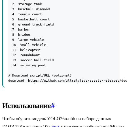
  2: storage tank

  3: baseball diamond

  4: tennis court

  5: basketball court

  6: ground track field

  7: harbor

  8: bridge

  9: large vehicle

  10: small vehicle

  11: helicopter

  12: roundabout

  13: soccer ball field

  14: swimming pool

# Download script/URL (optional)

download: https://github.com/ultralytics/assets/releases/do
Использование
#
Чтобы обучить модель YOLO26n-obb на наборе данных
DOTA128 в течение 100
эпох
с размером изображения 640, ты