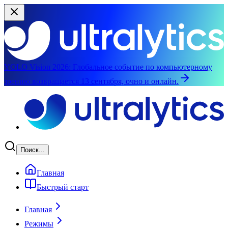
YOLO Vision 2026:
Глобальное событие по компьютерному
зрению возвращается 13 сентября, очно и онлайн.
Перейти к основному содержимому
Поиск...
Главная
Быстрый старт
Главная
Режимы