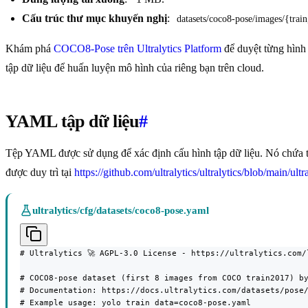
Cấu trúc thư mục khuyến nghị
:
datasets/coco8-pose/images/{train
Khám phá
COCO8-Pose trên Ultralytics Platform
để duyệt từng hình
tập dữ liệu để huấn luyện mô hình của riêng bạn trên cloud.
YAML tập dữ liệu
#
Tệp YAML được sử dụng để xác định cấu hình tập dữ liệu. Nó chứa th
được duy trì tại
https://github.com/ultralytics/ultralytics/blob/main/ult
ultralytics/cfg/datasets/coco8-pose.yaml
# Ultralytics 🚀 AGPL-3.0 License - https://ultralytics.com/l
# COCO8-pose dataset (first 8 images from COCO train2017) by
# Documentation: https://docs.ultralytics.com/datasets/pose/
# Example usage: yolo train data=coco8-pose.yaml
