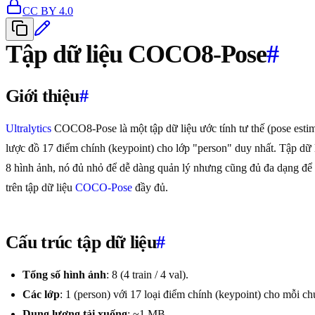
CC BY 4.0
Tập dữ liệu COCO8-Pose
#
Giới thiệu
#
Ultralytics
COCO8-Pose là một tập dữ liệu ước tính tư thế (pose esti
lược đồ 17 điểm chính (keypoint) cho lớp "person" duy nhất. Tập dữ l
8 hình ảnh, nó đủ nhỏ để dễ dàng quản lý nhưng cũng đủ đa dạng để k
trên tập dữ liệu
COCO-Pose
đầy đủ.
Cấu trúc tập dữ liệu
#
Tổng số hình ảnh
: 8 (4 train / 4 val).
Các lớp
: 1 (person) với 17 loại điểm chính (keypoint) cho mỗi chú
Dung lượng tải xuống
: ~1 MB.