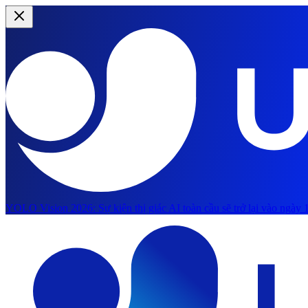
YOLO Vision 2026:
Sự kiện thị giác AI toàn cầu sẽ trở lại vào ngày 1
Chuyển đến nội dung chính