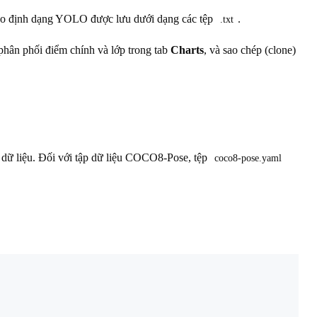
eo định dạng YOLO được lưu dưới dạng các tệp
.
.txt
phân phối điểm chính và lớp trong tab
Charts
, và sao chép (clone)
p dữ liệu. Đối với tập dữ liệu COCO8-Pose, tệp
coco8-pose.yaml