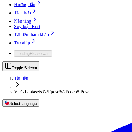
Hướng dẫn
Tích hợp
Nền tảng
Suy luận Rust
Tài liệu tham khảo
Trợ giúp
Loading
Please wait
Toggle Sidebar
Tài liệu
Vi%2Fdatasets%2Fpose%2Fcoco8 Pose
Select language