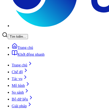
Tìm kiếm...
Trang chủ
Khởi động nhanh
Trang chủ
Chế độ
Tác vụ
Mô hình
So sánh
Bộ dữ liệu
Giải pháp