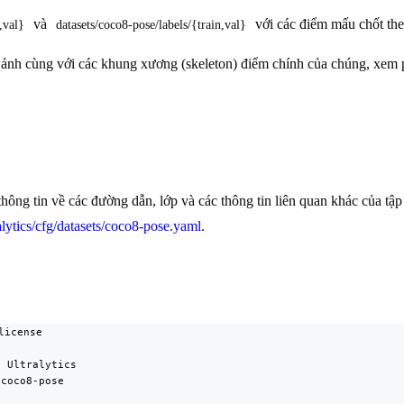
và
với các điểm mấu chốt th
,val}
datasets/coco8-pose/labels/{train,val}
 ảnh cùng với các khung xương (skeleton) điểm chính của chúng, xem 
ông tin về các đường dẫn, lớp và các thông tin liên quan khác của tậ
ralytics/cfg/datasets/coco8-pose.yaml
.
icense

 Ultralytics

coco8-pose
