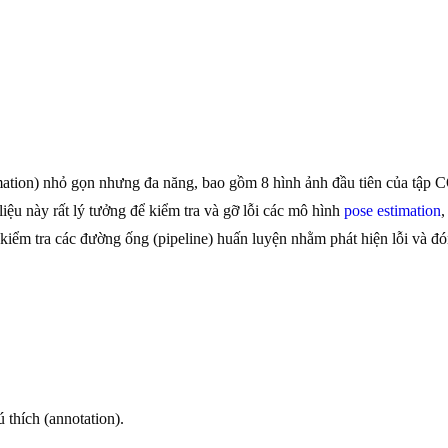
mation) nhỏ gọn nhưng đa năng, bao gồm 8 hình ảnh đầu tiên của tập C
iệu này rất lý tưởng để kiểm tra và gỡ lỗi các mô hình
pose estimation
,
iểm tra các đường ống (pipeline) huấn luyện nhằm phát hiện lỗi và đón
 thích (annotation).