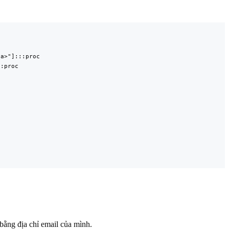
a>"]:::proc

:proc

ằng địa chỉ email của mình.