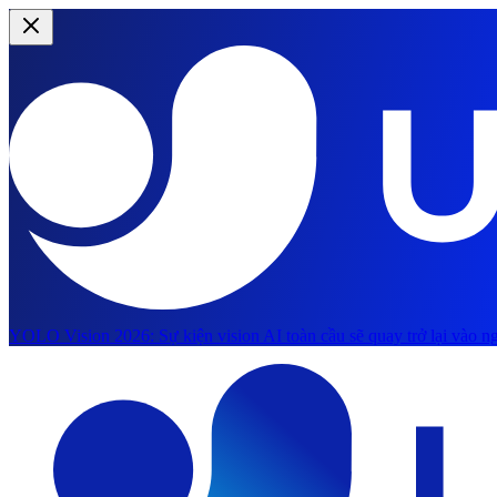
YOLO Vision 2026:
Sự kiện vision AI toàn cầu sẽ quay trở lại vào ng
Chuyển đến nội dung chính