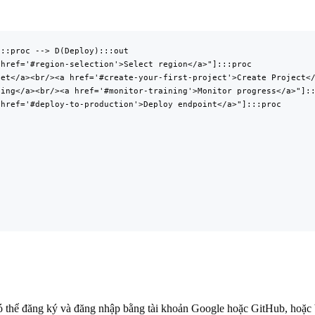
::proc --> D(Deploy):::out

href='#region-selection'>Select region</a>"]:::proc

et</a><br/><a href='#create-your-first-project'>Create Project</
ing</a><br/><a href='#monitor-training'>Monitor progress</a>"]::
href='#deploy-to-production'>Deploy endpoint</a>"]:::proc

 thể đăng ký và đăng nhập bằng tài khoản Google hoặc GitHub, hoặc b