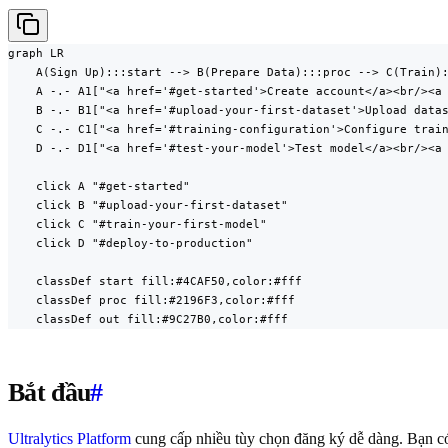
graph LR

    A(Sign Up):::start --> B(Prepare Data):::proc --> C(Train):
    A -.- A1["<a href='#get-started'>Create account</a><br/><a 
    B -.- B1["<a href='#upload-your-first-dataset'>Upload datas
    C -.- C1["<a href='#training-configuration'>Configure train
    D -.- D1["<a href='#test-your-model'>Test model</a><br/><a 
    click A "#get-started"

    click B "#upload-your-first-dataset"

    click C "#train-your-first-model"

    click D "#deploy-to-production"

    classDef start fill:#4CAF50,color:#fff

    classDef proc fill:#2196F3,color:#fff

    classDef out fill:#9C27B0,color:#fff
Bắt đầu
#
Ultralytics Platform
cung cấp nhiều tùy chọn đăng ký dễ dàng. Bạn có