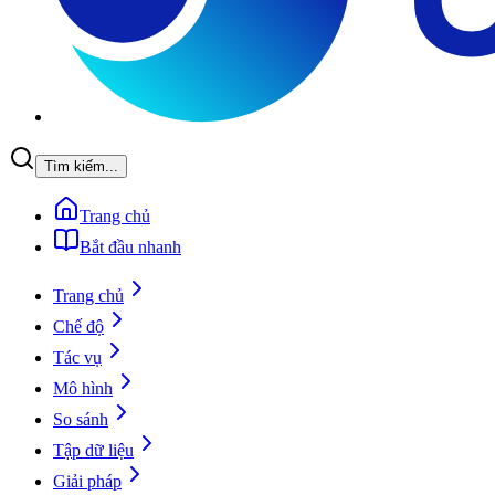
Tìm kiếm...
Trang chủ
Bắt đầu nhanh
Trang chủ
Chế độ
Tác vụ
Mô hình
So sánh
Tập dữ liệu
Giải pháp