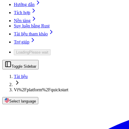
Hướng dẫn
Tích hợp
Nền tảng
Suy luận bằng Rust
Tài liệu tham khảo
Trợ giúp
Loading
Please wait
Toggle Sidebar
Tài liệu
Vi%2Fplatform%2Fquickstart
Select language