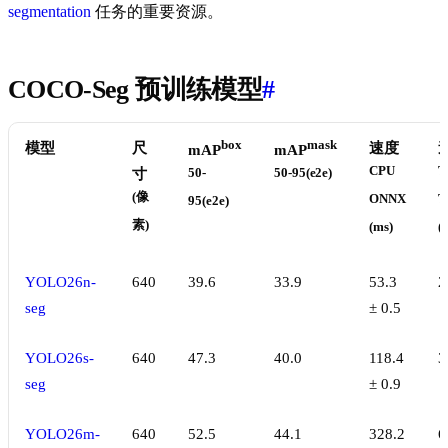
segmentation
任务的重要资源。
COCO-Seg 预训练模型
#
box
mask
模型
尺
速度
mAP
mAP
CPU
T
寸
50-
50-95(e2e)
(像
ONNX
T
95(e2e)
素)
(ms)
(
YOLO26n-
640
39.6
33.9
53.3
2
seg
± 0.5
YOLO26s-
640
47.3
40.0
118.4
3
seg
± 0.9
YOLO26m-
640
52.5
44.1
328.2
6