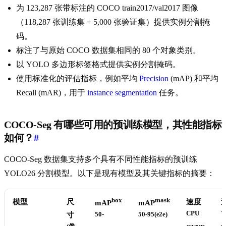
为 123,287 张带标注的 COCO train2017/val2017 图像
（118,287 张训练集 + 5,000 张验证集）提供实例分割掩
码。
标注了与原始 COCO 数据集相同的 80 个对象类别。
以 YOLO 多边形标签格式提供实例分割掩码。
使用标准化的评估指标，例如平均
Precision
(mAP) 和平均
Recall (mAR)，用于
instance segmentation
任务。
COCO-Seg 有哪些可用的预训练模型，其性能指标
如何？
#
COCO-Seg 数据集支持多个具有不同性能指标的预训练
YOLO26 分割模型。以下是现有模型及其关键指标的摘要：
box
mask
模型
尺
速度
mAP
mAP
CPU
T
寸
50-
50-95(e2e)