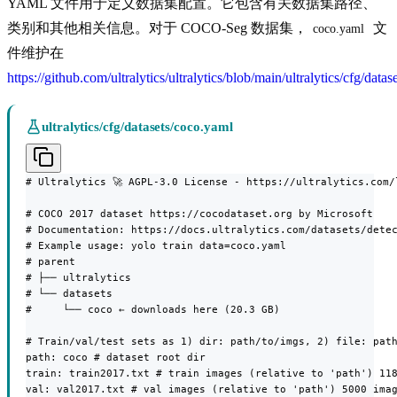
YAML 文件用于定义数据集配置。它包含有关数据集路径、
类别和其他相关信息。对于 COCO-Seg 数据集，
文
coco.yaml
件维护在
https://github.com/ultralytics/ultralytics/blob/main/ultralytics/cfg/data
ultralytics/cfg/datasets/coco.yaml
# Ultralytics 🚀 AGPL-3.0 License - https://ultralytics.com/l
# COCO 2017 dataset https://cocodataset.org by Microsoft

# Documentation: https://docs.ultralytics.com/datasets/detec
# Example usage: yolo train data=coco.yaml

# parent

# ├── ultralytics

# └── datasets

#     └── coco ← downloads here (20.3 GB)

# Train/val/test sets as 1) dir: path/to/imgs, 2) file: path
path: coco # dataset root dir

train: train2017.txt # train images (relative to 'path') 118
val: val2017.txt # val images (relative to 'path') 5000 imag