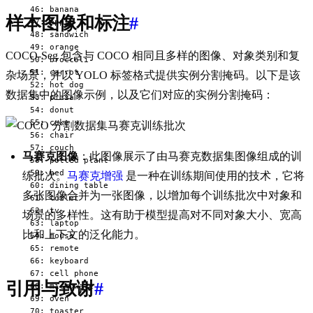
  46: banana

样本图像和标注
#
  47: apple

  48: sandwich

  49: orange

COCO-Seg 包含与 COCO 相同且多样的图像、对象类别和复
  50: broccoli

  51: carrot

杂场景，并以 YOLO 标签格式提供实例分割掩码。以下是该
  52: hot dog

数据集中的图像示例，以及它们对应的实例分割掩码：
  53: pizza

  54: donut

  55: cake

  56: chair

  57: couch

马赛克图像
：此图像展示了由马赛克数据集图像组成的训
  58: potted plant

  59: bed

练批次。
马赛克增强
是一种在训练期间使用的技术，它将
  60: dining table

多张图像合并为一张图像，以增加每个训练批次中对象和
  61: toilet

  62: tv

场景的多样性。这有助于模型提高对不同对象大小、宽高
  63: laptop

比和上下文的泛化能力。
  64: mouse

  65: remote

  66: keyboard

  67: cell phone

引用与致谢
#
  68: microwave

  69: oven

  70: toaster
