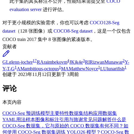
此子集的真实标注不公开，性能结果需提交至
COCO
evaluation server
进行评估。
对于更小规模的实验需求，你也可以考虑
COCO128-Seg
dataset
（128 张图像）或
COCO8-Seg dataset
，这是一个仅包含
COCO train 2017 集中 8 张图像的紧凑版本。
贡献者
17
4
3
2
GL
glenn-jocher
RA
raimbekovm
JK
jk4e
RI
RizwanMunawar
Y-
1
1
1
1
Y-T-G
AM
ambitious-octopus
MA
MatthewNoyce
LU
lunarifish
创建于
2023年11月12日
更新于
3周前
评论
本页内容
COCO-Seg 预训练模型
主要特性
数据集结构
应用
数据集
YAML
用法
样本图像和标注
引用与致谢
常见问题解答
什么是
COCO-Seg 数据集，它与原始的 COCO 数据集有何不同？
如
何使用 COCO-Seg 数据集训练 YOLO26 模型？
COCO-Seg 数