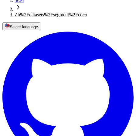
文档
Zh%2Fdatasets%2Fsegment%2Fcoco
Select language