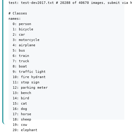
test: test-dev2017.txt # 20288 of 40670 images, submit via h
# Classes

names:

  0: person

  1: bicycle

  2: car

  3: motorcycle

  4: airplane

  5: bus

  6: train

  7: truck

  8: boat

  9: traffic light

  10: fire hydrant

  11: stop sign

  12: parking meter

  13: bench

  14: bird

  15: cat

  16: dog

  17: horse

  18: sheep

  19: cow

  20: elephant
