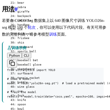
  21: bear

  22: zebra

用法
#
  23: giraffe

  24: backpack

若要在 COCO-Seg 数据集上以 640 图像尺寸训练 YOLO26n-
  25: umbrella

  26: handbag

seg 模型 100 个
轮次
，你可以使用以下代码片段。有关可用参
  27: tie

  28: suitcase

数的完整列表，请参考模型
训练
页面。
  29: frisbee

  30: skis

  31: snowboard

训练示例
  32: sports ball

Python
CLI
  33: kite

  34: baseball bat

  35: baseball glove

  36: skateboard

from ultralytics import YOLO

  37: surfboard

  38: tennis racket

# Load a model

  39: bottle

model = YOLO("yolo26n-seg.pt")  # load a pretrained model (r
  40: wine glass

  41: cup

# Train the model

  42: fork

results = model.train(data="coco.yaml", epochs=100, imgsz=6
  43: knife

  44: spoon

  45: bowl
