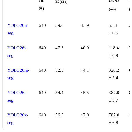
(像
ONNX
T
95(e2e)
素)
(ms)
(
YOLO26n-
640
39.6
33.9
53.3
2
seg
± 0.5
YOLO26s-
640
47.3
40.0
118.4
3
seg
± 0.9
YOLO26m-
640
52.5
44.1
328.2
6
seg
± 2.4
YOLO26l-
640
54.4
45.5
387.0
8
seg
± 3.7
YOLO26x-
640
56.5
47.0
787.0
1
seg
± 6.8