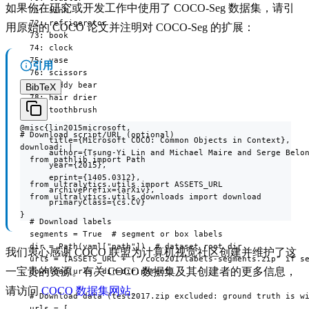
如果你在研究或开发工作中使用了 COCO-Seg 数据集，请引
  71: sink

  72: refrigerator

用原始的 COCO 论文并注明对 COCO-Seg 的扩展：
  73: book

  74: clock

  75: vase

引用
  76: scissors

  77: teddy bear

BibTeX
  78: hair drier

  79: toothbrush

@misc{lin2015microsoft,

# Download script/URL (optional)

      title={Microsoft COCO: Common Objects in Context},

download: |

      author={Tsung-Yi Lin and Michael Maire and Serge Belon
  from pathlib import Path

      year={2015},

      eprint={1405.0312},

  from ultralytics.utils import ASSETS_URL

      archivePrefix={arXiv},

  from ultralytics.utils.downloads import download

      primaryClass={cs.CV}

}
  # Download labels

  segments = True  # segment or box labels

  dir = Path(yaml["path"])  # dataset root dir

我们衷心感谢 COCO 联盟为计算机视觉社区创建并维护了这
  urls = [ASSETS_URL + ("/coco2017labels-segments.zip" if se
一宝贵的资源。有关 COCO 数据集及其创建者的更多信息，
  download(urls, dir=dir.parent)

请访问
COCO 数据集网站
。
  # Download data (test2017.zip excluded: ground truth is wi
  urls = [
