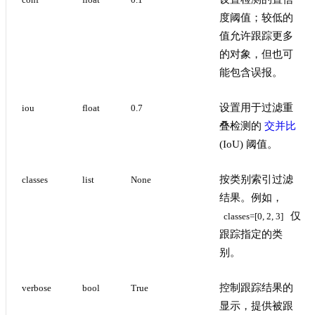
conf
float
0.1
度阈值；较低的
值允许跟踪更多
的对象，但也可
能包含误报。
设置用于过滤重
iou
float
0.7
叠检测的
交并比
(IoU) 阈值。
按类别索引过滤
classes
list
None
结果。例如，
仅
classes=[0, 2, 3]
跟踪指定的类
别。
控制跟踪结果的
verbose
bool
True
显示，提供被跟