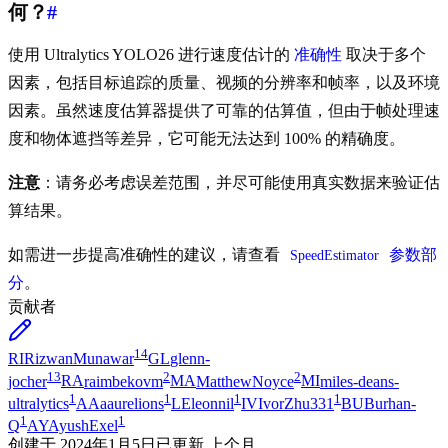
何？
#
使用 Ultralytics YOLO26 进行速度估计的
准确性
取决于多个
因素，包括目标追踪的质量、视频的分辨率和帧率，以及环境
因素。虽然速度估算器提供了可靠的估算值，但由于帧处理速
度和物体遮挡等差异，它可能无法达到 100% 的精确度。
注意
：请务必考虑误差范围，并尽可能使用真实数据来验证估
算结果。
如需进一步提高准确性的建议，请查看
参数部
SpeedEstimator
分
。
贡献者
14
RI
RizwanMunawar
GL
glenn-
13
2
2
jocher
RA
raimbekovm
MA
MatthewNoyce
MI
miles-deans-
1
1
1
1
ultralytics
AA
aaurelions
LE
leonnil
IV
IvorZhu331
BU
Burhan-
1
1
Q
AY
AyushExel
创建于
2024年1月5日
已更新
上个月