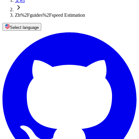
文档
Zh%2Fguides%2Fspeed Estimation
Select language