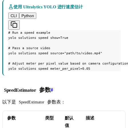
使用 Ultralytics YOLO 进行速度估计
CLI
Python
# Run a speed example

yolo solutions speed show=True

# Pass a source video

yolo solutions speed source="path/to/video.mp4"

# Adjust meter per pixel value based on camera configuration
yolo solutions speed meter_per_pixel=0.05
参数
#
SpeedEstimator
以下是
参数表：
SpeedEstimator
参数
类型
默认
描述
值