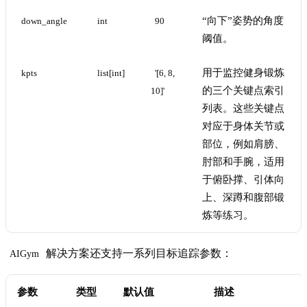
“向下”姿势的角度
down_angle
int
90
阈值。
用于监控健身锻炼
kpts
list[int]
'[6, 8, 
的三个关键点索引
10]'
列表。这些关键点
对应于身体关节或
部位，例如肩膀、
肘部和手腕，适用
于俯卧撑、引体向
上、深蹲和腹部锻
炼等练习。
解决方案还支持一系列目标追踪参数：
AIGym
参数
类型
默认值
描述