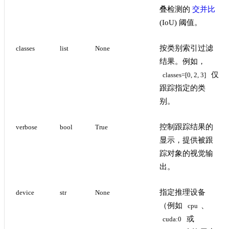
叠检测的
交并比
(IoU) 阈值。
按类别索引过滤
classes
list
None
结果。例如，
仅
classes=[0, 2, 3]
跟踪指定的类
别。
控制跟踪结果的
verbose
bool
True
显示，提供被跟
踪对象的视觉输
出。
指定推理设备
device
str
None
（例如
、
cpu
或
cuda:0