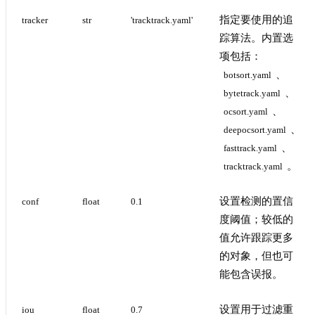
指定要使用的追
tracker
str
'tracktrack.yaml'
踪算法。内置选
项包括：
、
botsort.yaml
、
bytetrack.yaml
、
ocsort.yaml
、
deepocsort.yaml
、
fasttrack.yaml
。
tracktrack.yaml
设置检测的置信
conf
float
0.1
度阈值；较低的
值允许跟踪更多
的对象，但也可
能包含误报。
设置用于过滤重
iou
float
0.7