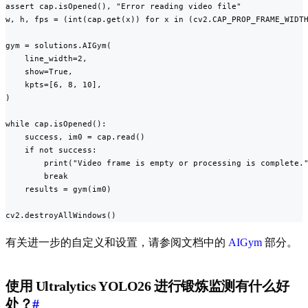
assert cap.isOpened(), "Error reading video file"

w, h, fps = (int(cap.get(x)) for x in (cv2.CAP_PROP_FRAME_WIDTH
gym = solutions.AIGym(

    line_width=2,

    show=True,

    kpts=[6, 8, 10],

)

while cap.isOpened():

    success, im0 = cap.read()

    if not success:

        print("Video frame is empty or processing is complete."
        break

    results = gym(im0)

cv2.destroyAllWindows()
有关进一步的自定义和设置，请参阅文档中的
AIGym
部分。
使用 Ultralytics YOLO26 进行锻炼监测有什么好
处？
#