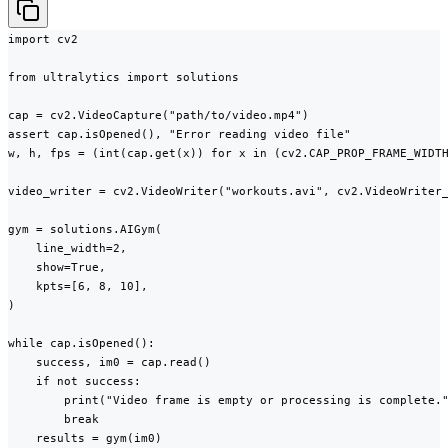
import cv2

from ultralytics import solutions

cap = cv2.VideoCapture("path/to/video.mp4")

assert cap.isOpened(), "Error reading video file"

w, h, fps = (int(cap.get(x)) for x in (cv2.CAP_PROP_FRAME_WIDTH
video_writer = cv2.VideoWriter("workouts.avi", cv2.VideoWriter_
gym = solutions.AIGym(

    line_width=2,

    show=True,

    kpts=[6, 8, 10],

)

while cap.isOpened():

    success, im0 = cap.read()

    if not success:

        print("Video frame is empty or processing is complete."
        break

    results = gym(im0)
