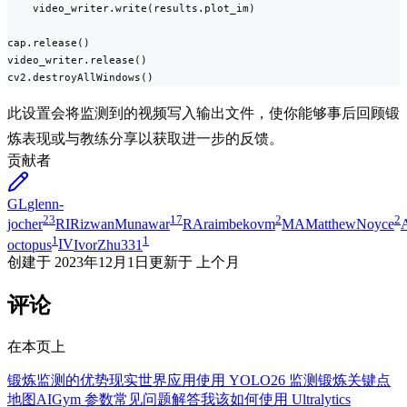
    video_writer.write(results.plot_im)

cap.release()

video_writer.release()

cv2.destroyAllWindows()
此设置会将监测到的视频写入输出文件，使你能够事后回顾锻
炼表现或与教练分享以获取进一步的反馈。
贡献者
GL
glenn-
23
17
2
2
jocher
RI
RizwanMunawar
RA
raimbekovm
MA
MatthewNoyce
1
1
octopus
IV
IvorZhu331
创建于
2023年12月1日
更新于
上个月
评论
在本页上
锻炼监测的优势
现实世界应用
使用 YOLO26 监测锻炼
关键点
地图
AIGym 参数
常见问题解答
我该如何使用 Ultralytics