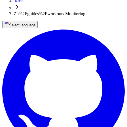
文档
Zh%2Fguides%2Fworkouts Monitoring
Select language