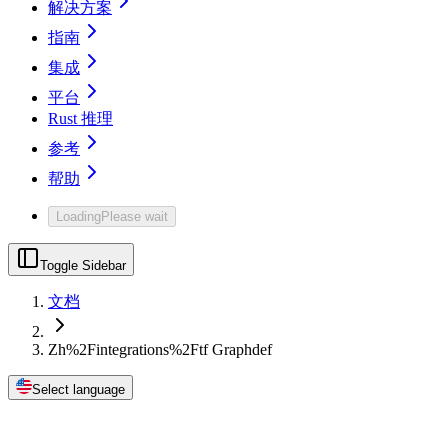
解决方案
指南
集成
平台
Rust 推理
参考
帮助
Loading
Please wait
Toggle Sidebar
文档
Zh%2Fintegrations%2Ftf Graphdef
Select language