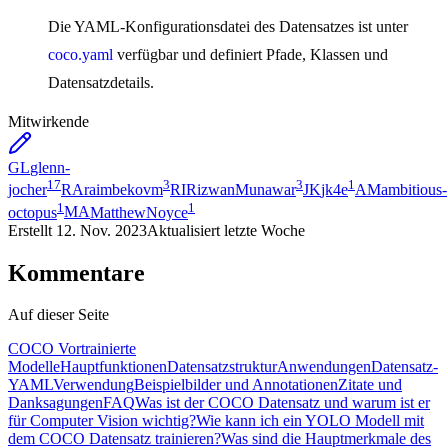
Die YAML-Konfigurationsdatei des Datensatzes ist unter
coco.yaml
verfügbar und definiert Pfade, Klassen und
Datensatzdetails.
Mitwirkende
GL
glenn-
17
3
3
1
jocher
RA
raimbekovm
RI
RizwanMunawar
JK
jk4e
AM
ambitious-
1
1
octopus
MA
MatthewNoyce
Erstellt
12. Nov. 2023
Aktualisiert
letzte Woche
Kommentare
Auf dieser Seite
COCO Vortrainierte
Modelle
Hauptfunktionen
Datensatzstruktur
Anwendungen
Datensatz-
YAML
Verwendung
Beispielbilder und Annotationen
Zitate und
Danksagungen
FAQ
Was ist der COCO Datensatz und warum ist er
für Computer Vision wichtig?
Wie kann ich ein YOLO Modell mit
dem COCO Datensatz trainieren?
Was sind die Hauptmerkmale des