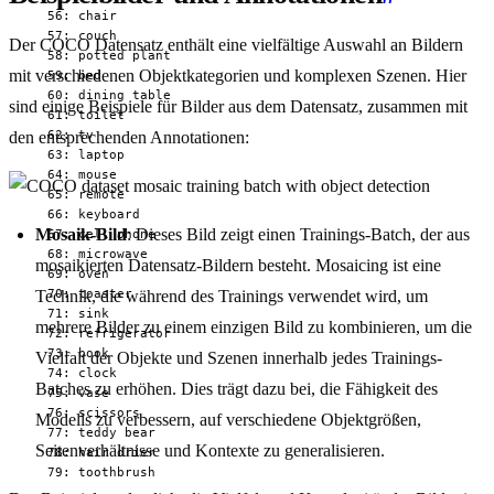
  56: chair

  57: couch

Der COCO Datensatz enthält eine vielfältige Auswahl an Bildern
  58: potted plant

mit verschiedenen Objektkategorien und komplexen Szenen. Hier
  59: bed

  60: dining table

sind einige Beispiele für Bilder aus dem Datensatz, zusammen mit
  61: toilet

  62: tv

den entsprechenden Annotationen:
  63: laptop

  64: mouse

  65: remote

  66: keyboard

Mosaik-Bild
: Dieses Bild zeigt einen Trainings-Batch, der aus
  67: cell phone

  68: microwave

mosaikierten Datensatz-Bildern besteht. Mosaicing ist eine
  69: oven

  70: toaster

Technik, die während des Trainings verwendet wird, um
  71: sink

mehrere Bilder zu einem einzigen Bild zu kombinieren, um die
  72: refrigerator

  73: book

Vielfalt der Objekte und Szenen innerhalb jedes Trainings-
  74: clock

Batches zu erhöhen. Dies trägt dazu bei, die Fähigkeit des
  75: vase

  76: scissors

Modells zu verbessern, auf verschiedene Objektgrößen,
  77: teddy bear

Seitenverhältnisse und Kontexte zu generalisieren.
  78: hair drier

  79: toothbrush
