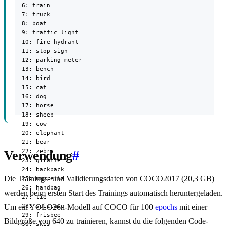
  6: train

  7: truck

  8: boat

  9: traffic light

  10: fire hydrant

  11: stop sign

  12: parking meter

  13: bench

  14: bird

  15: cat

  16: dog

  17: horse

  18: sheep

  19: cow

  20: elephant

  21: bear

  22: zebra

Verwendung
#
  23: giraffe

  24: backpack

Die Trainings- und Validierungsdaten von COCO2017 (20,3 GB)
  25: umbrella

  26: handbag

werden beim ersten Start des Trainings automatisch heruntergeladen.
  27: tie

  28: suitcase

Um ein YOLO26n-Modell auf COCO für 100
epochs
mit einer
  29: frisbee

Bildgröße von 640 zu trainieren, kannst du die folgenden Code-
  30: skis
