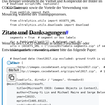
Das Beispiel verdeutlicht die Vielfalt und Komplexität der Bilder im
# Download script/URL (optional)

COCO Datensatz sowie die Vorteile der Verwendung von
download: |

  from pathlib import Path

Mosaicing während des Trainingsprozesses.
  from ultralytics.utils import ASSETS_URL

  from ultralytics.utils.downloads import download

Zitate und Danksagungen
#
  # Download labels

  segments = True  # segment or box labels

  dir = Path(yaml["path"])  # dataset root dir

Wenn du den COCO Datensatz in deiner Forschungs- oder
  urls = [ASSETS_URL + ("/coco2017labels-segments.zip" if se
Entwicklungsarbeit verwendest, zitiere bitte das folgende Paper:
  download(urls, dir=dir.parent)

  # Download data (test2017.zip excluded: ground truth is wi
Zitat
  urls = [

      "http://images.cocodataset.org/zips/train2017.zip",  #
BibTeX
      "http://images.cocodataset.org/zips/val2017.zip",  # 1
  ]

  download(urls, dir=dir / "images", threads=3)
@misc{lin2015microsoft,

      title={Microsoft COCO: Common Objects in Context},

      author={Tsung-Yi Lin and Michael Maire and Serge Belon
      year={2015},

      eprint={1405.0312},

      archivePrefix={arXiv},
