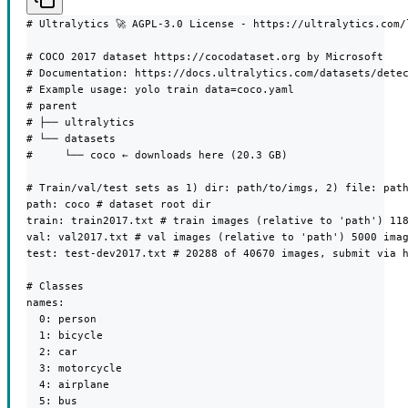
# Ultralytics 🚀 AGPL-3.0 License - https://ultralytics.com/l
# COCO 2017 dataset https://cocodataset.org by Microsoft

# Documentation: https://docs.ultralytics.com/datasets/detec
# Example usage: yolo train data=coco.yaml

# parent

# ├── ultralytics

# └── datasets

#     └── coco ← downloads here (20.3 GB)

# Train/val/test sets as 1) dir: path/to/imgs, 2) file: path
path: coco # dataset root dir

train: train2017.txt # train images (relative to 'path') 118
val: val2017.txt # val images (relative to 'path') 5000 imag
test: test-dev2017.txt # 20288 of 40670 images, submit via h
# Classes

names:

  0: person

  1: bicycle

  2: car

  3: motorcycle

  4: airplane

  5: bus
