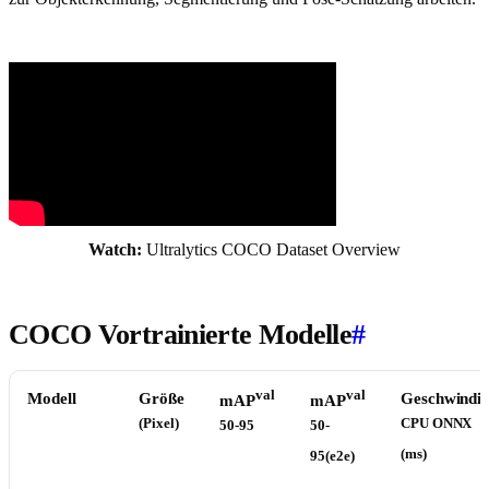
Watch:
Ultralytics COCO Dataset Overview
COCO Vortrainierte Modelle
#
val
val
Modell
Größe
Geschwindig
mAP
mAP
(Pixel)
CPU ONNX
50-95
50-
(ms)
95(e2e)