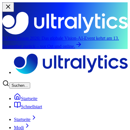
YOLO Vision 2026:
Das globale Vision-AI-Event kehrt am 13.
September zurück – vor Ort und online.
Zum Hauptinhalt springen
Suchen...
Startseite
Schnellstart
Startseite
Modi