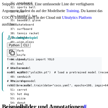
  31: snowboard

Snippets verwenden. Eine umfassende Liste der verfügbaren
  32: sports ball

Argumente findest du auf der Modellseite
Training
. Du kannst das
  33: kite

  34: baseball bat

COCO-Training auch in der Cloud mit
Ultralytics Platform
  35: baseball glove

ausführen.
  36: skateboard

  37: surfboard

  38: tennis racket

Trainingsbeispiel
  39: bottle

  40: wine glass

Python
CLI
  41: cup

  42: fork

  43: knife

from ultralytics import YOLO

  44: spoon

  45: bowl

# Load a model

  46: banana

model = YOLO("yolo26n.pt")  # load a pretrained model (recom
  47: apple

  48: sandwich

# Train the model

  49: orange

results = model.train(data="coco.yaml", epochs=100, imgsz=6
  50: broccoli

  51: carrot

  52: hot dog

  53: pizza

  54: donut

Beispielbilder und Annotationen
#
  55: cake
