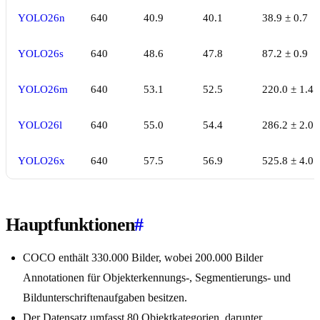
YOLO26n
640
40.9
40.1
38.9 ± 0.7
YOLO26s
640
48.6
47.8
87.2 ± 0.9
YOLO26m
640
53.1
52.5
220.0 ± 1.4
YOLO26l
640
55.0
54.4
286.2 ± 2.0
YOLO26x
640
57.5
56.9
525.8 ± 4.0
Hauptfunktionen
#
COCO enthält 330.000 Bilder, wobei 200.000 Bilder
Annotationen für Objekterkennungs-, Segmentierungs- und
Bildunterschriftenaufgaben besitzen.
Der Datensatz umfasst 80 Objektkategorien, darunter