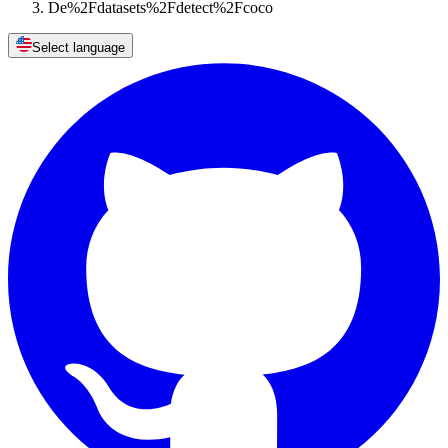
De%2Fdatasets%2Fdetect%2Fcoco
Select language