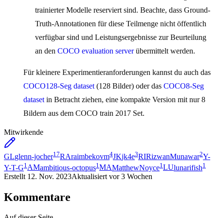
trainierter Modelle reserviert sind. Beachte, dass Ground-
Truth-Annotationen für diese Teilmenge nicht öffentlich
verfügbar sind und Leistungsergebnisse zur Beurteilung
an den
COCO evaluation server
übermittelt werden.
Für kleinere Experimentieranforderungen kannst du auch das
COCO128-Seg dataset
(128 Bilder) oder das
COCO8-Seg
dataset
in Betracht ziehen, eine kompakte Version mit nur 8
Bildern aus dem COCO train 2017 Set.
Mitwirkende
17
4
3
2
GL
glenn-jocher
RA
raimbekovm
JK
jk4e
RI
RizwanMunawar
Y-
1
1
1
1
Y-T-G
AM
ambitious-octopus
MA
MatthewNoyce
LU
lunarifish
Erstellt
12. Nov. 2023
Aktualisiert
vor 3 Wochen
Kommentare
Auf dieser Seite