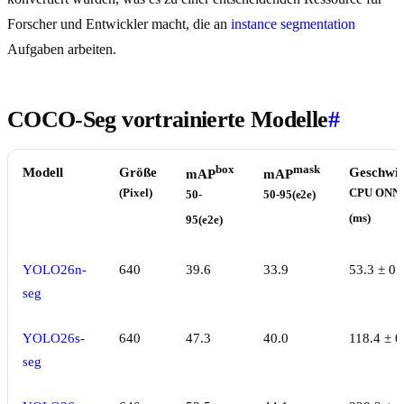
Forscher und Entwickler macht, die an
instance segmentation
Aufgaben arbeiten.
COCO-Seg vortrainierte Modelle
#
box
mask
Modell
Größe
Geschwin
mAP
mAP
(Pixel)
CPU ONN
50-
50-95(e2e)
(ms)
95(e2e)
YOLO26n-
640
39.6
33.9
53.3 ± 0.
seg
YOLO26s-
640
47.3
40.0
118.4 ± 0
seg