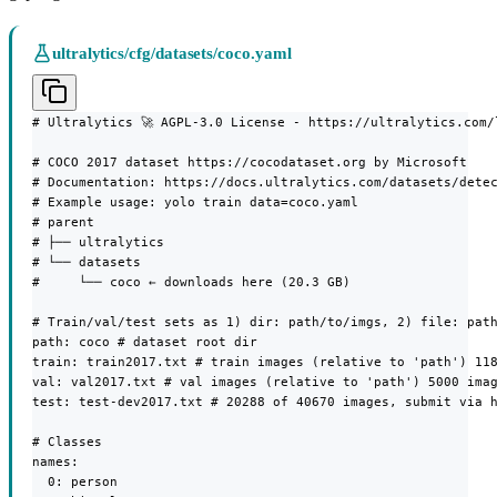
ultralytics/cfg/datasets/coco.yaml
# Ultralytics 🚀 AGPL-3.0 License - https://ultralytics.com/l
# COCO 2017 dataset https://cocodataset.org by Microsoft

# Documentation: https://docs.ultralytics.com/datasets/detec
# Example usage: yolo train data=coco.yaml

# parent

# ├── ultralytics

# └── datasets

#     └── coco ← downloads here (20.3 GB)

# Train/val/test sets as 1) dir: path/to/imgs, 2) file: path
path: coco # dataset root dir

train: train2017.txt # train images (relative to 'path') 118
val: val2017.txt # val images (relative to 'path') 5000 imag
test: test-dev2017.txt # 20288 of 40670 images, submit via h
# Classes

names:

  0: person
