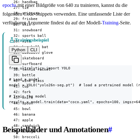
  26: handbag

epochs
mit einer Bildgröße von 640 zu trainieren, kannst du die
  27: tie

  28: suitcase

folgenden Code-Snippets verwenden. Eine umfassende Liste der
  29: frisbee

verfügbaren Argumente findest du auf der Modell-
Training
-Seite.
  30: skis

  31: snowboard

  32: sports ball

Trainingsbeispiel
  33: kite

  34: baseball bat

Python
CLI
  35: baseball glove

  36: skateboard

  37: surfboard

from ultralytics import YOLO

  38: tennis racket

  39: bottle

# Load a model

  40: wine glass

model = YOLO("yolo26n-seg.pt")  # load a pretrained model (r
  41: cup

  42: fork

# Train the model

  43: knife

results = model.train(data="coco.yaml", epochs=100, imgsz=6
  44: spoon

  45: bowl

  46: banana

  47: apple

  48: sandwich

Beispielbilder und Annotationen
#
  49: orange

  50: broccoli
