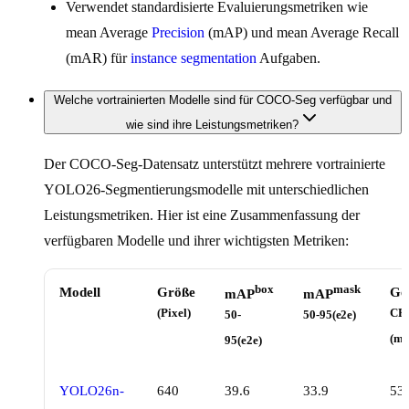
Verwendet standardisierte Evaluierungsmetriken wie
mean Average
Precision
(mAP) und mean Average Recall
(mAR) für
instance segmentation
Aufgaben.
Welche vortrainierten Modelle sind für COCO-Seg verfügbar und
wie sind ihre Leistungsmetriken?
Der COCO-Seg-Datensatz unterstützt mehrere vortrainierte
YOLO26-Segmentierungsmodelle mit unterschiedlichen
Leistungsmetriken. Hier ist eine Zusammenfassung der
verfügbaren Modelle und ihrer wichtigsten Metriken:
box
mask
Modell
Größe
Ge
mAP
mAP
(Pixel)
CP
50-
50-95(e2e)
(ms
95(e2e)
YOLO26n-
640
39.6
33.9
53.