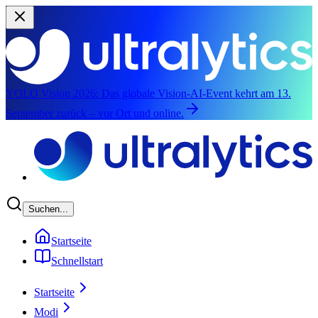
YOLO Vision 2026:
Das globale Vision-AI-Event kehrt am 13.
September zurück – vor Ort und online.
Zum Hauptinhalt springen
Suchen...
Startseite
Schnellstart
Startseite
Modi