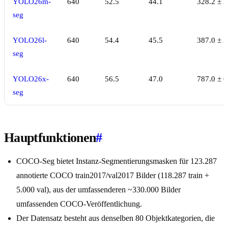
YOLO26m-
640
52.5
44.1
328.2 ± 2
seg
YOLO26l-
640
54.4
45.5
387.0 ± 3
seg
YOLO26x-
640
56.5
47.0
787.0 ± 6
seg
Hauptfunktionen
#
COCO-Seg bietet Instanz-Segmentierungsmasken für 123.287
annotierte COCO train2017/val2017 Bilder (118.287 train +
5.000 val), aus der umfassenderen ~330.000 Bilder
umfassenden COCO-Veröffentlichung.
Der Datensatz besteht aus denselben 80 Objektkategorien, die