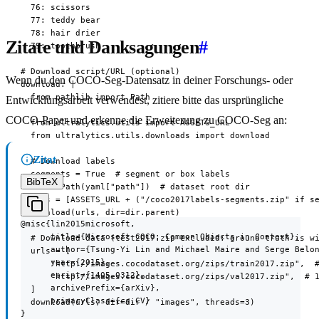
  76: scissors

  77: teddy bear

  78: hair drier

Zitate und Danksagungen
#
  79: toothbrush

# Download script/URL (optional)

Wenn du den COCO-Seg-Datensatz in deiner Forschungs- oder
download: |

  from pathlib import Path

Entwicklungsarbeit verwendest, zitiere bitte das ursprüngliche
COCO-Paper und erkenne die Erweiterung zu COCO-Seg an:
  from ultralytics.utils import ASSETS_URL

  from ultralytics.utils.downloads import download

Zitat
  # Download labels

  segments = True  # segment or box labels

BibTeX
  dir = Path(yaml["path"])  # dataset root dir

  urls = [ASSETS_URL + ("/coco2017labels-segments.zip" if se
  download(urls, dir=dir.parent)

@misc{lin2015microsoft,

      title={Microsoft COCO: Common Objects in Context},

  # Download data (test2017.zip excluded: ground truth is wi
      author={Tsung-Yi Lin and Michael Maire and Serge Belon
  urls = [

      year={2015},

      "http://images.cocodataset.org/zips/train2017.zip",  #
      eprint={1405.0312},

      "http://images.cocodataset.org/zips/val2017.zip",  # 1
      archivePrefix={arXiv},

  ]

      primaryClass={cs.CV}

  download(urls, dir=dir / "images", threads=3)
}