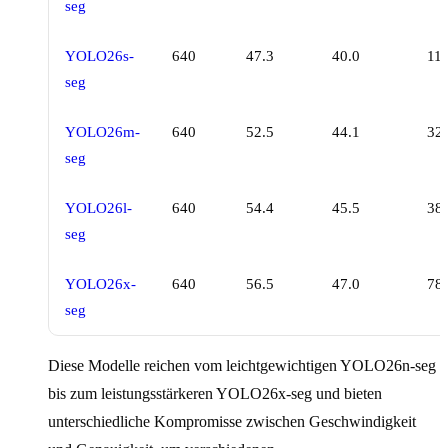
seg
YOLO26s-
640
47.3
40.0
118
seg
YOLO26m-
640
52.5
44.1
328
seg
YOLO26l-
640
54.4
45.5
387
seg
YOLO26x-
640
56.5
47.0
787
seg
Diese Modelle reichen vom leichtgewichtigen YOLO26n-seg
bis zum leistungsstärkeren YOLO26x-seg und bieten
unterschiedliche Kompromisse zwischen Geschwindigkeit