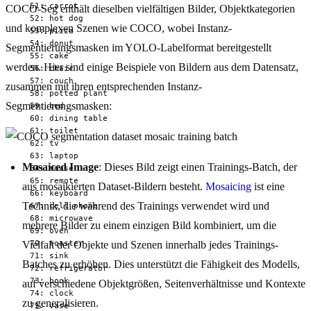
  51: carrot

COCO-Seg enthält dieselben vielfältigen Bilder, Objektkategorien
  52: hot dog

und komplexen Szenen wie COCO, wobei Instanz-
  53: pizza

  54: donut

Segmentierungsmasken im YOLO-Labelformat bereitgestellt
  55: cake

werden. Hier sind einige Beispiele von Bildern aus dem Datensatz,
  56: chair

  57: couch

zusammen mit ihren entsprechenden Instanz-
  58: potted plant

Segmentierungsmasken:
  59: bed

  60: dining table

  61: toilet

  62: tv

  63: laptop

Mosaiced Image
: Dieses Bild zeigt einen Trainings-Batch, der
  64: mouse

  65: remote

aus mosaikierten Dataset-Bildern besteht.
Mosaicing
ist eine
  66: keyboard

Technik, die während des Trainings verwendet wird und
  67: cell phone

  68: microwave

mehrere Bilder zu einem einzigen Bild kombiniert, um die
  69: oven

  70: toaster

Vielfalt der Objekte und Szenen innerhalb jedes Trainings-
  71: sink

Batches zu erhöhen. Dies unterstützt die Fähigkeit des Modells,
  72: refrigerator

  73: book

auf verschiedene Objektgrößen, Seitenverhältnisse und Kontexte
  74: clock

zu generalisieren.
  75: vase
