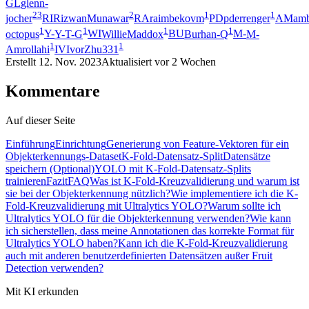
GL
glenn-
23
2
1
1
jocher
RI
RizwanMunawar
RA
raimbekovm
PD
pderrenger
AM
amb
1
1
1
1
octopus
Y-
Y-T-G
WI
WillieMaddox
BU
Burhan-Q
M-
M-
1
1
Amrollahi
IV
IvorZhu331
Erstellt
12. Nov. 2023
Aktualisiert
vor 2 Wochen
Kommentare
Auf dieser Seite
Einführung
Einrichtung
Generierung von Feature-Vektoren für ein
Objekterkennungs-Dataset
K-Fold-Datensatz-Split
Datensätze
speichern (Optional)
YOLO mit K-Fold-Datensatz-Splits
trainieren
Fazit
FAQ
Was ist K-Fold-Kreuzvalidierung und warum ist
sie bei der Objekterkennung nützlich?
Wie implementiere ich die K-
Fold-Kreuzvalidierung mit Ultralytics YOLO?
Warum sollte ich
Ultralytics YOLO für die Objekterkennung verwenden?
Wie kann
ich sicherstellen, dass meine Annotationen das korrekte Format für
Ultralytics YOLO haben?
Kann ich die K-Fold-Kreuzvalidierung
auch mit anderen benutzerdefinierten Datensätzen außer Fruit
Detection verwenden?
Mit KI erkunden