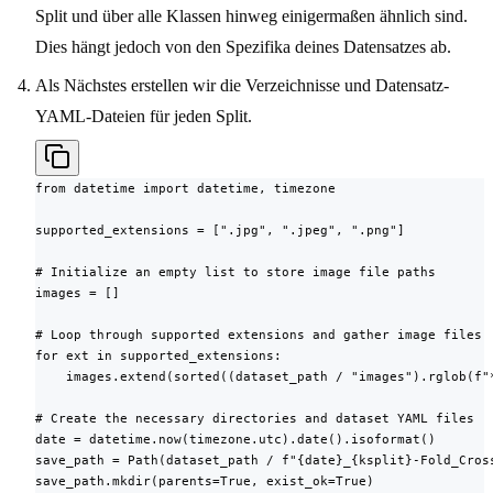
Split und über alle Klassen hinweg einigermaßen ähnlich sind.
Dies hängt jedoch von den Spezifika deines Datensatzes ab.
Als Nächstes erstellen wir die Verzeichnisse und Datensatz-
YAML-Dateien für jeden Split.
from datetime import datetime, timezone

supported_extensions = [".jpg", ".jpeg", ".png"]

# Initialize an empty list to store image file paths

images = []

# Loop through supported extensions and gather image files

for ext in supported_extensions:

    images.extend(sorted((dataset_path / "images").rglob(f"*
# Create the necessary directories and dataset YAML files

date = datetime.now(timezone.utc).date().isoformat()

save_path = Path(dataset_path / f"{date}_{ksplit}-Fold_Cross
save_path.mkdir(parents=True, exist_ok=True)
