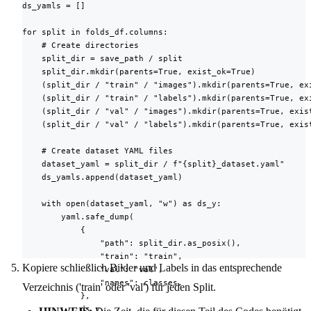
ds_yamls = []

for split in folds_df.columns:

    # Create directories

    split_dir = save_path / split

    split_dir.mkdir(parents=True, exist_ok=True)

    (split_dir / "train" / "images").mkdir(parents=True, exi
    (split_dir / "train" / "labels").mkdir(parents=True, exi
    (split_dir / "val" / "images").mkdir(parents=True, exist
    (split_dir / "val" / "labels").mkdir(parents=True, exist
    # Create dataset YAML files

    dataset_yaml = split_dir / f"{split}_dataset.yaml"

    ds_yamls.append(dataset_yaml)

    with open(dataset_yaml, "w") as ds_y:

        yaml.safe_dump(

            {

                "path": split_dir.as_posix(),

                "train": "train",

Kopiere schließlich Bilder und Labels in das entsprechende
                "val": "val",

                "names": classes,

Verzeichnis ('train' oder 'val') für jeden Split.
            },

            ds_y,
