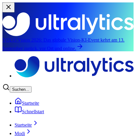
YOLO Vision 2026:
Das globale Vision-KI-Event kehrt am 13.
September zurück, vor Ort und online.
Zum Hauptinhalten springen
Suchen...
Startseite
Schnellstart
Startseite
Modi