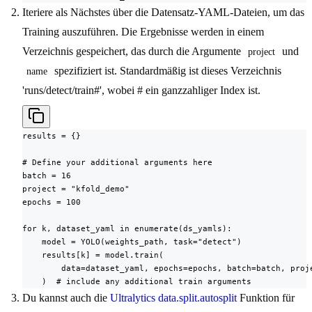
Iteriere als Nächstes über die Datensatz-YAML-Dateien, um das
Training auszuführen. Die Ergebnisse werden in einem
Verzeichnis gespeichert, das durch die Argumente
und
project
spezifiziert ist. Standardmäßig ist dieses Verzeichnis
name
'runs/detect/train#', wobei # ein ganzzahliger Index ist.
results = {}

# Define your additional arguments here

batch = 16

project = "kfold_demo"

epochs = 100

for k, dataset_yaml in enumerate(ds_yamls):

    model = YOLO(weights_path, task="detect")

    results[k] = model.train(

        data=dataset_yaml, epochs=epochs, batch=batch, proje
    )  # include any additional train arguments
Du kannst auch die
Ultralytics data.split.autosplit
Funktion für