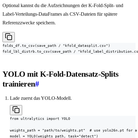
Optional kannst du die Aufzeichnungen der K-Fold-Split- und
Label-Verteilungs-DataFrames als CSV-Dateien für spätere
Referenzzwecke speichern.
folds_df.to_csv(save_path / "kfold_datasplit.csv")

fold_lbl_distrb.to_csv(save_path / "kfold_label_distribution.c
YOLO mit K-Fold-Datensatz-Splits
trainieren
#
Lade zuerst das YOLO-Modell.
from ultralytics import YOLO

weights_path = "path/to/weights.pt"  # use yolo26n.pt for a 
model = YOLO(weights_path, task="detect")