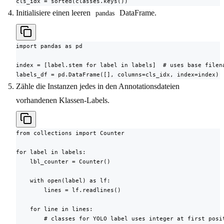
cls_idx = sorted(classes.keys())
Initialisiere einen leeren
DataFrame.
pandas
import pandas as pd

index = [label.stem for label in labels]  # uses base filena
labels_df = pd.DataFrame([], columns=cls_idx, index=index)
Zähle die Instanzen jedes in den Annotationsdateien
vorhandenen Klassen-Labels.
from collections import Counter

for label in labels:

    lbl_counter = Counter()

    with open(label) as lf:

        lines = lf.readlines()

    for line in lines:

        # classes for YOLO label uses integer at first posit