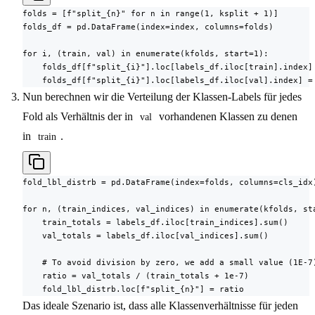
folds = [f"split_{n}" for n in range(1, ksplit + 1)]

folds_df = pd.DataFrame(index=index, columns=folds)

for i, (train, val) in enumerate(kfolds, start=1):

    folds_df[f"split_{i}"].loc[labels_df.iloc[train].index] 
    folds_df[f"split_{i}"].loc[labels_df.iloc[val].index] =
Nun berechnen wir die Verteilung der Klassen-Labels für jedes
Fold als Verhältnis der in
vorhandenen Klassen zu denen
val
in
.
train
fold_lbl_distrb = pd.DataFrame(index=folds, columns=cls_idx)
for n, (train_indices, val_indices) in enumerate(kfolds, sta
    train_totals = labels_df.iloc[train_indices].sum()

    val_totals = labels_df.iloc[val_indices].sum()

    # To avoid division by zero, we add a small value (1E-7)
    ratio = val_totals / (train_totals + 1e-7)

    fold_lbl_distrb.loc[f"split_{n}"] = ratio
Das ideale Szenario ist, dass alle Klassenverhältnisse für jeden