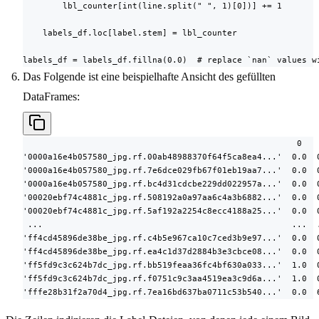
        lbl_counter[int(line.split(" ", 1)[0])] += 1

    labels_df.loc[label.stem] = lbl_counter

labels_df = labels_df.fillna(0.0)  # replace `nan` values w
Das Folgende ist eine beispielhafte Ansicht des gefüllten
DataFrames:
                                                       0    
'0000a16e4b057580_jpg.rf.00ab48988370f64f5ca8ea4...'  0.0  0
'0000a16e4b057580_jpg.rf.7e6dce029fb67f01eb19aa7...'  0.0  0
'0000a16e4b057580_jpg.rf.bc4d31cdcbe229dd022957a...'  0.0  0
'00020ebf74c4881c_jpg.rf.508192a0a97aa6c4a3b6882...'  0.0  0
'00020ebf74c4881c_jpg.rf.5af192a2254c8ecc4188a25...'  0.0  0
 ...                                                  ...  .
'ff4cd45896de38be_jpg.rf.c4b5e967ca10c7ced3b9e97...'  0.0  0
'ff4cd45896de38be_jpg.rf.ea4c1d37d2884b3e3cbce08...'  0.0  0
'ff5fd9c3c624b7dc_jpg.rf.bb519feaa36fc4bf630a033...'  1.0  0
'ff5fd9c3c624b7dc_jpg.rf.f0751c9c3aa4519ea3c9d6a...'  1.0  0
'fffe28b31f2a70d4_jpg.rf.7ea16bd637ba0711c53b540...'  0.0  