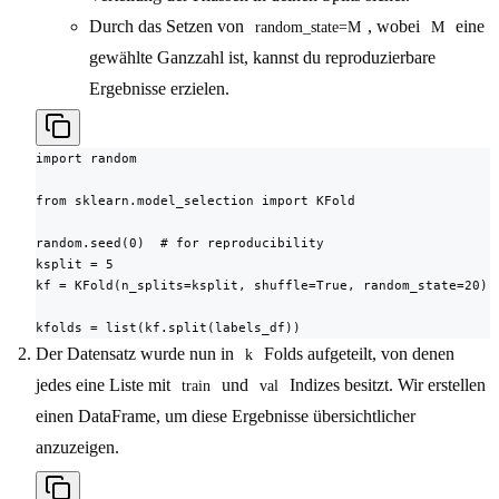
Durch das Setzen von
, wobei
eine
random_state=M
M
gewählte Ganzzahl ist, kannst du reproduzierbare
Ergebnisse erzielen.
import random

from sklearn.model_selection import KFold

random.seed(0)  # for reproducibility

ksplit = 5

kf = KFold(n_splits=ksplit, shuffle=True, random_state=20) 
kfolds = list(kf.split(labels_df))
Der Datensatz wurde nun in
Folds aufgeteilt, von denen
k
jedes eine Liste mit
und
Indizes besitzt. Wir erstellen
train
val
einen DataFrame, um diese Ergebnisse übersichtlicher
anzuzeigen.