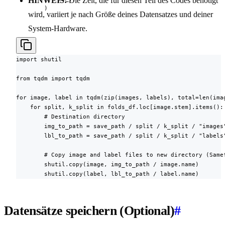
HINWEIS:
Die Zeit, die für diesen Teil des Codes benötigt
        )
wird, variiert je nach Größe deines Datensatzes und deiner
System-Hardware.
import shutil

from tqdm import tqdm

for image, label in tqdm(zip(images, labels), total=len(imag
    for split, k_split in folds_df.loc[image.stem].items():

        # Destination directory

        img_to_path = save_path / split / k_split / "images"
        lbl_to_path = save_path / split / k_split / "labels"
        # Copy image and label files to new directory (Samef
        shutil.copy(image, img_to_path / image.name)

        shutil.copy(label, lbl_to_path / label.name)
Datensätze speichern (Optional)
#