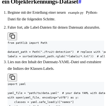
ein Objekterkennungs-Dataset
#
Beginne mit der Erstellung einer neuen
Python-
example.py
Datei für die folgenden Schritte.
Fahre fort, alle Label-Dateien für deinen Datensatz abzurufen.
from pathlib import Path

dataset_path = Path("./Fruit-detection")  # replace with 'pa
labels = sorted(dataset_path.rglob("*labels/*.txt"))  # all
Lies nun den Inhalt der Datensatz-YAML-Datei und extrahiere
die Indizes der Klassen-Labels.
import yaml

yaml_file = "path/to/data.yaml"  # your data YAML with data 
with open(yaml_file, encoding="utf8") as y:

    classes = yaml.safe_load(y)["names"]
