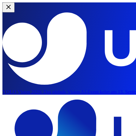
YOLO Vision 2026:
Das globale Vision AI-Event kehrt am 13. Septe
Zum Hauptinhalt springen