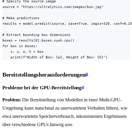
# Specify the source image

source = "https://ultralytics.com/images/bus.jpg"

# Make predictions

results = model.predict(source, save=True, imgsz=320, conf=0.25
# Extract bounding box dimensions

boxes = results[0].boxes.xywh.cpu()

for box in boxes:

    x, y, w, h = box

    print(f"Width of Box: {w}, Height of Box: {h}")
Bereitstellungsherausforderungen
#
Probleme bei der GPU-Bereitstellung
#
Problem:
Die Bereitstellung von Modellen in einer Multi-GPU-
Umgebung kann manchmal zu unerwartetem Verhalten führen, wie
etwa unerwartetem Speicherverbrauch, inkonsistenten Ergebnissen
über verschiedene GPUs hinweg usw.