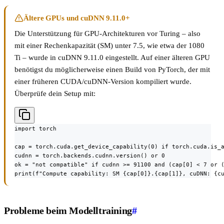
Ältere GPUs und cuDNN 9.11.0+
Die Unterstützung für GPU-Architekturen vor Turing – also
mit einer Rechenkapazität (SM) unter 7.5, wie etwa der 1080
Ti – wurde in cuDNN 9.11.0 eingestellt. Auf einer älteren GPU
benötigst du möglicherweise einen Build von PyTorch, der mit
einer früheren CUDA/cuDNN-Version kompiliert wurde.
Überprüfe dein Setup mit:
import torch

cap = torch.cuda.get_device_capability(0) if torch.cuda.is_a
cudnn = torch.backends.cudnn.version() or 0

ok = "not compatible" if cudnn >= 91100 and (cap[0] < 7 or (
print(f"Compute capability: SM {cap[0]}.{cap[1]}, cuDNN: {c
Probleme beim Modelltraining
#