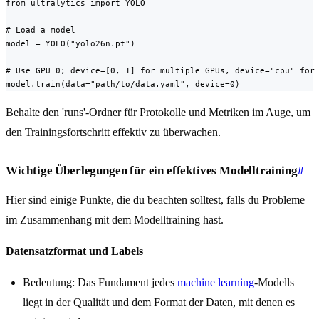
from ultralytics import YOLO

# Load a model

model = YOLO("yolo26n.pt")

# Use GPU 0; device=[0, 1] for multiple GPUs, device="cpu" for 
model.train(data="path/to/data.yaml", device=0)
Behalte den 'runs'-Ordner für Protokolle und Metriken im Auge, um
den Trainingsfortschritt effektiv zu überwachen.
Wichtige Überlegungen für ein effektives Modelltraining
#
Hier sind einige Punkte, die du beachten solltest, falls du Probleme
im Zusammenhang mit dem Modelltraining hast.
Datensatzformat und Labels
Bedeutung: Das Fundament jedes
machine learning
-Modells
liegt in der Qualität und dem Format der Daten, mit denen es