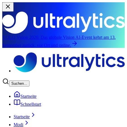
YOLO Vision 2026:
Das globale Vision AI-Event kehrt am 13.
September zurück, vor Ort und online.
Zum Hauptinhalt springen
Suchen...
Startseite
Schnellstart
Startseite
Modi