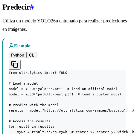
Predecir
#
Utiliza un modelo YOLO26n entrenado para realizar predicciones
en imágenes.
Ejemplo
Python
CLI
from ultralytics import YOLO

# Load a model

model = YOLO("yolo26n.pt")  # load an official model

model = YOLO("path/to/best.pt")  # load a custom model

# Predict with the model

results = model("https://ultralytics.com/images/bus.jpg")  #
# Access the results

for result in results:

    xywh = result.boxes.xywh  # center-x, center-y, width, h