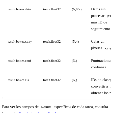
Datos sin
result.boxes.data
torch.float32
(N,6/7)
procesar
[x1,
más ID de
seguimiento o
Cajas en
result.boxes.xyxy
torch.float32
(N,4)
píxeles
xyxy
Puntuaciones
result.boxes.conf
torch.float32
(N,)
confianza.
IDs de clase;
result.boxes.cls
torch.float32
(N,)
convertir a
in
obtener los n
Para ver los campos de
específicos de cada tarea, consulta
Results