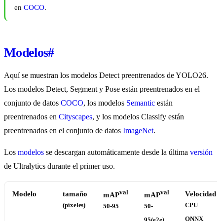
en
COCO
.
Modelos
#
Aquí se muestran los modelos Detect preentrenados de YOLO26.
Los modelos Detect, Segment y Pose están preentrenados en el
conjunto de datos
COCO
, los modelos
Semantic
están
preentrenados en
Cityscapes
, y los modelos Classify están
preentrenados en el conjunto de datos
ImageNet
.
Los
modelos
se descargan automáticamente desde la última
versión
de Ultralytics durante el primer uso.
val
val
Modelo
tamaño
Velocidad
mAP
mAP
(píxeles)
CPU
50-95
50-
ONNX
95(e2e)