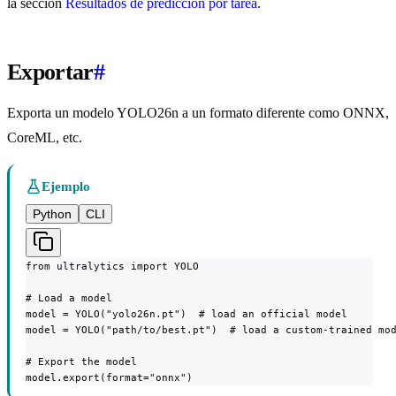
la sección
Resultados de predicción por tarea
.
Exportar
#
Exporta un modelo YOLO26n a un formato diferente como ONNX,
CoreML, etc.
Ejemplo
Python
CLI
from ultralytics import YOLO

# Load a model

model = YOLO("yolo26n.pt")  # load an official model

model = YOLO("path/to/best.pt")  # load a custom-trained mod
# Export the model

model.export(format="onnx")