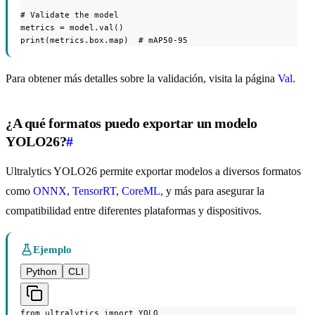
# Validate the model

metrics = model.val()

print(metrics.box.map)  # mAP50-95
Para obtener más detalles sobre la validación, visita la página
Val
.
¿A qué formatos puedo exportar un modelo
YOLO26?
#
Ultralytics YOLO26 permite exportar modelos a diversos formatos
como
ONNX
,
TensorRT
,
CoreML
, y más para asegurar la
compatibilidad entre diferentes plataformas y dispositivos.
Ejemplo
Python
CLI
from ultralytics import YOLO
