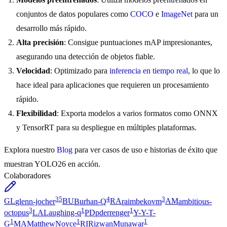
conjuntos de datos populares como
COCO
e
ImageNet
para un
desarrollo más rápido.
Alta precisión
: Consigue puntuaciones mAP impresionantes,
asegurando una detección de objetos fiable.
Velocidad
: Optimizado para
inferencia en tiempo real
, lo que lo
hace ideal para aplicaciones que requieren un procesamiento
rápido.
Flexibilidad
: Exporta modelos a varios formatos como ONNX
y TensorRT para su despliegue en múltiples plataformas.
Explora nuestro
Blog
para ver casos de uso e historias de éxito que
muestran YOLO26 en acción.
Colaboradores
35
4
3
GL
glenn-jocher
BU
Burhan-Q
RA
raimbekovm
AM
ambitious-
3
1
1
octopus
LA
Laughing-q
PD
pderrenger
Y-
Y-T-
1
1
1
G
MA
MatthewNoyce
RI
RizwanMunawar