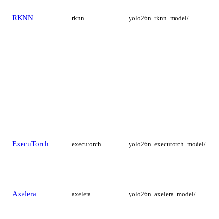
RKNN
rknn
yolo26n_rknn_model/
ExecuTorch
executorch
yolo26n_executorch_model/
Axelera
axelera
yolo26n_axelera_model/