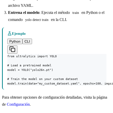
archivo YAML.
Entrena el modelo
: Ejecuta el método
en Python o el
train
comando
en la CLI.
yolo detect train
Ejemplo
Python
CLI
from ultralytics import YOLO

# Load a pretrained model

model = YOLO("yolo26n.pt")

# Train the model on your custom dataset

model.train(data="my_custom_dataset.yaml", epochs=100, imgs
Para obtener opciones de configuración detalladas, visita la página
de
Configuración
.