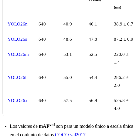
(ms)
YOLO26n
640
40.9
40.1
38.9 ± 0.7
YOLO26s
640
48.6
47.8
87.2 ± 0.9
YOLO26m
640
53.1
52.5
220.0 ±
1.4
YOLO26l
640
55.0
54.4
286.2 ±
2.0
YOLO26x
640
57.5
56.9
525.8 ±
4.0
val
Los valores de
mAP
son para un modelo único a escala única
en el conjunto de datos
COCO val2017
.