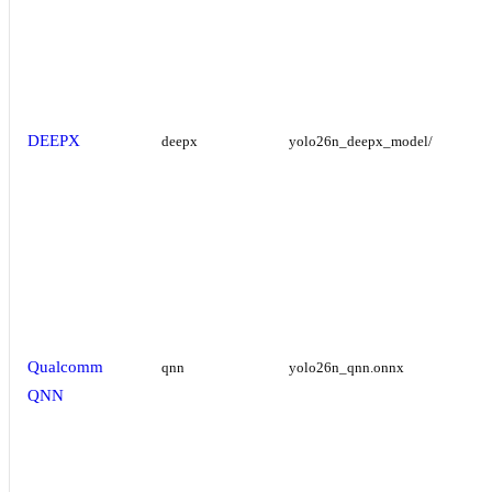
DEEPX
deepx
yolo26n_deepx_model/
Qualcomm
qnn
yolo26n_qnn.onnx
QNN