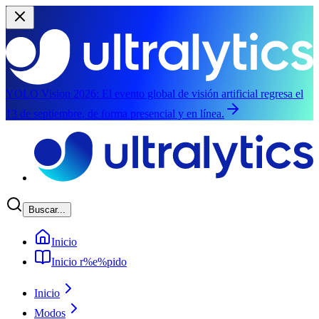
YOLO Vision 2026:
El evento global de visión artificial regresa el
13 de septiembre, de forma presencial y en línea.
Saltar al contenido principal
Buscar...
Inicio
Inicio r%e%pido
Inicio
Modos