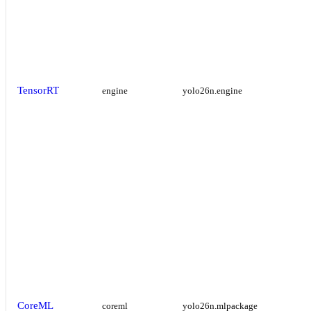
TensorRT
engine
yolo26n.engine
CoreML
coreml
yolo26n.mlpackage