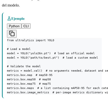
del modelo.
Ejemplo
Python
CLI
from ultralytics import YOLO

# Load a model

model = YOLO("yolo26n.pt")  # load an official model

model = YOLO("path/to/best.pt")  # load a custom model

# Validate the model

metrics = model.val()  # no arguments needed, dataset and se
metrics.box.map  # map50-95

metrics.box.map50  # map50

metrics.box.map75  # map75

metrics.box.maps  # a list containing mAP50-95 for each cate
metrics.box.image_metrics  # per-image metrics dictionary w