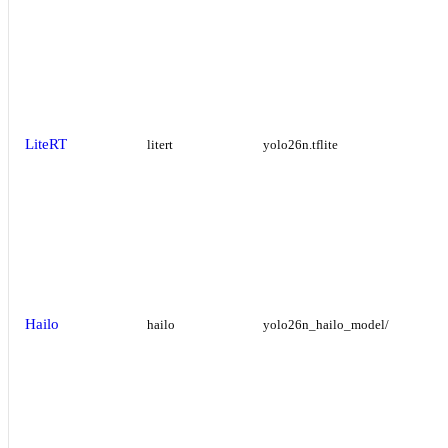
LiteRT
litert
yolo26n.tflite
Hailo
hailo
yolo26n_hailo_model/