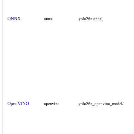
ONNX
onnx
yolo26n.onnx
OpenVINO
openvino
yolo26n_openvino_model/