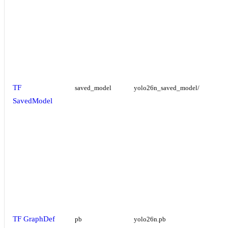
TF
saved_model
yolo26n_saved_model/
SavedModel
TF GraphDef
pb
yolo26n.pb