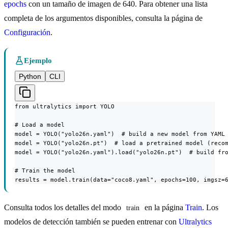
epochs
con un tamaño de imagen de 640. Para obtener una lista
completa de los argumentos disponibles, consulta la página de
Configuración
.
Ejemplo
Python
CLI
from ultralytics import YOLO

# Load a model

model = YOLO("yolo26n.yaml")  # build a new model from YAML

model = YOLO("yolo26n.pt")  # load a pretrained model (recom
model = YOLO("yolo26n.yaml").load("yolo26n.pt")  # build fro
# Train the model

results = model.train(data="coco8.yaml", epochs=100, imgsz=
Consulta todos los detalles del modo
en la página
Train
. Los
train
modelos de detección también se pueden entrenar con
Ultralytics