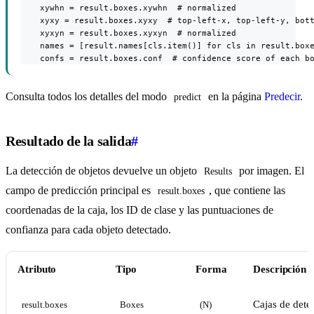
    xywhn = result.boxes.xywhn  # normalized

    xyxy = result.boxes.xyxy  # top-left-x, top-left-y, bott
    xyxyn = result.boxes.xyxyn  # normalized

    names = [result.names[cls.item()] for cls in result.boxe
    confs = result.boxes.conf  # confidence score of each b
Consulta todos los detalles del modo
en la página
Predecir
.
predict
Resultado de la salida
#
La detección de objetos devuelve un objeto
por imagen. El
Results
campo de predicción principal es
, que contiene las
result.boxes
coordenadas de la caja, los ID de clase y las puntuaciones de
confianza para cada objeto detectado.
Atributo
Tipo
Forma
Descripción
Cajas de dete
result.boxes
Boxes
(N)