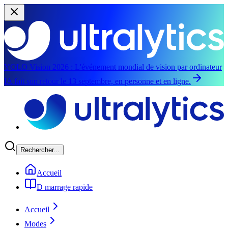
YOLO Vision 2026 :
L'événement mondial de vision par ordinateur
IA fait son retour le 13 septembre, en personne et en ligne.
Aller au contenu principal
Rechercher...
Accueil
D marrage rapide
Accueil
Modes