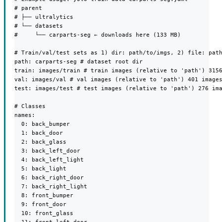
# parent

# ├── ultralytics

# └── datasets

#     └── carparts-seg ← downloads here (133 MB)

# Train/val/test sets as 1) dir: path/to/imgs, 2) file: path
path: carparts-seg # dataset root dir

train: images/train # train images (relative to 'path') 3156
val: images/val # val images (relative to 'path') 401 images
test: images/test # test images (relative to 'path') 276 ima
# Classes

names:

  0: back_bumper

  1: back_door

  2: back_glass

  3: back_left_door

  4: back_left_light

  5: back_light

  6: back_right_door

  7: back_right_light

  8: front_bumper

  9: front_door

  10: front_glass
