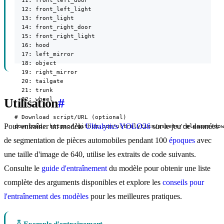
  11: front_left_door

  12: front_left_light

  13: front_light

  14: front_right_door

  15: front_right_light

  16: hood

  17: left_mirror

  18: object

  19: right_mirror

  20: tailgate

  21: trunk

  22: wheel

Utilisation
#
# Download script/URL (optional)

Pour entraîner un modèle
Ultralytics YOLO26
sur le jeu de données
download: https://github.com/ultralytics/assets/releases/do
de segmentation de pièces automobiles pendant 100
époques
avec
une taille d'image de 640, utilise les extraits de code suivants.
Consulte le
guide d'entraînement
du modèle pour obtenir une liste
complète des arguments disponibles et explore les
conseils pour
l'entraînement des modèles
pour les meilleures pratiques.
Exemple d'entraînement