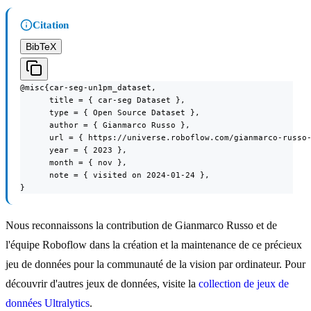
Citation
BibTeX
@misc{car-seg-un1pm_dataset,

      title = { car-seg Dataset },

      type = { Open Source Dataset },

      author = { Gianmarco Russo },

      url = { https://universe.roboflow.com/gianmarco-russo-
      year = { 2023 },

      month = { nov },

      note = { visited on 2024-01-24 },

}
Nous reconnaissons la contribution de Gianmarco Russo et de
l'équipe Roboflow dans la création et la maintenance de ce précieux
jeu de données pour la communauté de la vision par ordinateur. Pour
découvrir d'autres jeux de données, visite la
collection de jeux de
données Ultralytics
.