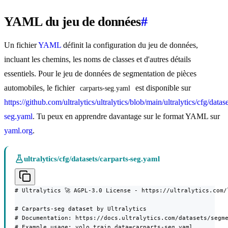
YAML du jeu de données
#
Un fichier
YAML
définit la configuration du jeu de données,
incluant les chemins, les noms de classes et d'autres détails
essentiels. Pour le jeu de données de segmentation de pièces
automobiles, le fichier
est disponible sur
carparts-seg.yaml
https://github.com/ultralytics/ultralytics/blob/main/ultralytics/cfg/datase
seg.yaml
. Tu peux en apprendre davantage sur le format YAML sur
yaml.org
.
ultralytics/cfg/datasets/carparts-seg.yaml
# Ultralytics 🚀 AGPL-3.0 License - https://ultralytics.com/l
# Carparts-seg dataset by Ultralytics

# Documentation: https://docs.ultralytics.com/datasets/segme
# Example usage: yolo train data=carparts-seg.yaml
