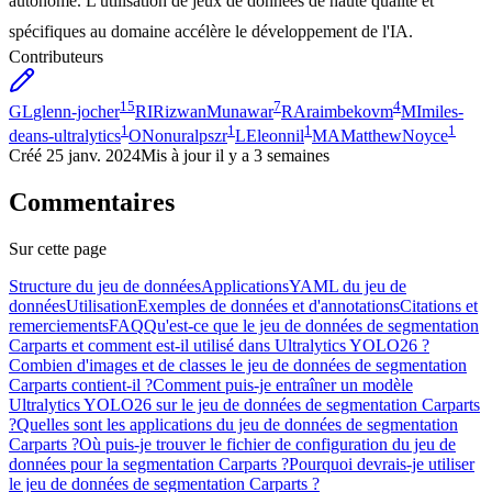
autonome. L'utilisation de jeux de données de haute qualité et
spécifiques au domaine accélère le développement de l'IA.
Contributeurs
15
7
4
GL
glenn-jocher
RI
RizwanMunawar
RA
raimbekovm
MI
miles-
1
1
1
1
deans-ultralytics
ON
onuralpszr
LE
leonnil
MA
MatthewNoyce
Créé
25 janv. 2024
Mis à jour
il y a 3 semaines
Commentaires
Sur cette page
Structure du jeu de données
Applications
YAML du jeu de
données
Utilisation
Exemples de données et d'annotations
Citations et
remerciements
FAQ
Qu'est-ce que le jeu de données de segmentation
Carparts et comment est-il utilisé dans Ultralytics YOLO26 ?
Combien d'images et de classes le jeu de données de segmentation
Carparts contient-il ?
Comment puis-je entraîner un modèle
Ultralytics YOLO26 sur le jeu de données de segmentation Carparts
?
Quelles sont les applications du jeu de données de segmentation
Carparts ?
Où puis-je trouver le fichier de configuration du jeu de
données pour la segmentation Carparts ?
Pourquoi devrais-je utiliser
le jeu de données de segmentation Carparts ?