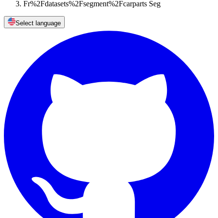
Fr%2Fdatasets%2Fsegment%2Fcarparts Seg
Select language