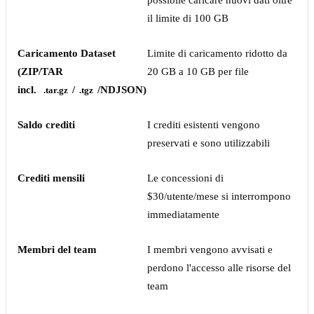
possibile caricare nuovi dati oltre
il limite di 100 GB
Caricamento Dataset
Limite di caricamento ridotto da
(ZIP/TAR
20 GB a 10 GB per file
incl.
/
/NDJSON)
.tar.gz
.tgz
Saldo crediti
I crediti esistenti vengono
preservati e sono utilizzabili
Crediti mensili
Le concessioni di
$30/utente/mese si interrompono
immediatamente
Membri del team
I membri vengono avvisati e
perdono l'accesso alle risorse del
team