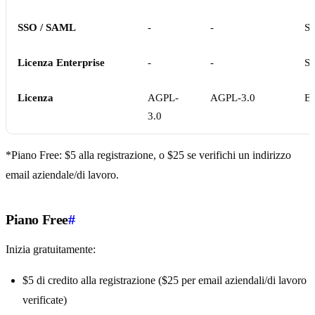
SSO / SAML
-
-
Sì
Licenza Enterprise
-
-
Sì
Licenza
AGPL-
AGPL-3.0
En
3.0
*Piano Free: $5 alla registrazione, o $25 se verifichi un indirizzo
email aziendale/di lavoro.
Piano Free
#
Inizia gratuitamente:
$5 di credito alla registrazione ($25 per email aziendali/di lavoro
verificate)