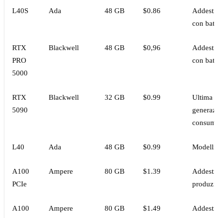
L40S
Ada
48 GB
$0.86
Addestr
con batc
RTX
Blackwell
48 GB
$0,96
Addestr
PRO
con batc
5000
RTX
Blackwell
32 GB
$0.99
Ultima
5090
generaz
consum
L40
Ada
48 GB
$0.99
Modelli 
A100
Ampere
80 GB
$1.39
Addestr
PCIe
produzi
A100
Ampere
80 GB
$1.49
Addestr