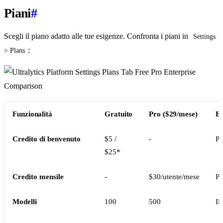
Piani
#
Scegli il piano adatto alle tue esigenze. Confronta i piani in
Settings 
:
> Plans
Funzionalità
Gratuito
Pro ($29/mese)
En
Credito di benvenuto
$5 /
-
Pe
$25*
Credito mensile
-
$30/utente/mese
Pe
Modelli
100
500
Il