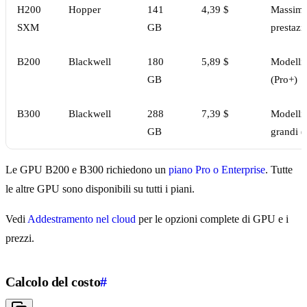
H200
Hopper
141
4,39 $
Massim
SXM
GB
prestazi
B200
Blackwell
180
5,89 $
Modelli 
GB
(Pro+)
B300
Blackwell
288
7,39 $
Modelli 
GB
grandi (
Le GPU B200 e B300 richiedono un
piano Pro o Enterprise
. Tutte
le altre GPU sono disponibili su tutti i piani.
Vedi
Addestramento nel cloud
per le opzioni complete di GPU e i
prezzi.
Calcolo del costo
#