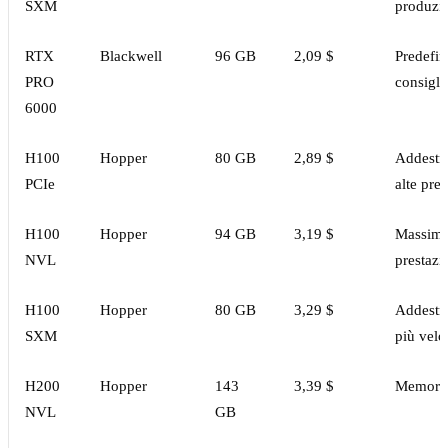
SXM
produzi
RTX
Blackwell
96 GB
2,09 $
Predefin
PRO
consigli
6000
H100
Hopper
80 GB
2,89 $
Addestr
PCIe
alte pres
H100
Hopper
94 GB
3,19 $
Massim
NVL
prestazi
H100
Hopper
80 GB
3,29 $
Addestr
SXM
più velo
H200
Hopper
143
3,39 $
Memori
NVL
GB