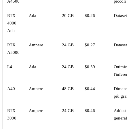
A4500
piccoli
RTX
Ada
20 GB
$0.26
Dataset
4000
Ada
RTX
Ampere
24 GB
$0.27
Dataset
A5000
L4
Ada
24 GB
$0.39
Ottimizz
l'infere
A40
Ampere
48 GB
$0.44
Dimensi
più gran
RTX
Ampere
24 GB
$0.46
Addestr
3090
generale