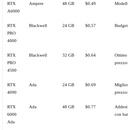
RTX
Ampere
48 GB
$0.49
Modelli 
A6000
RTX
Blackwell
24 GB
$0,57
Budget 
PRO
4000
RTX
Blackwell
32 GB
$0.64
Ottimo 
PRO
prezzo/p
4500
RTX
Ada
24 GB
$0.69
Miglior 
4090
prezzo/p
RTX
Ada
48 GB
$0.77
Addestr
6000
con batc
Ada