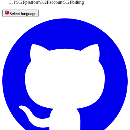
It%2Fplatform%2Faccount%2Fbilling
Select language