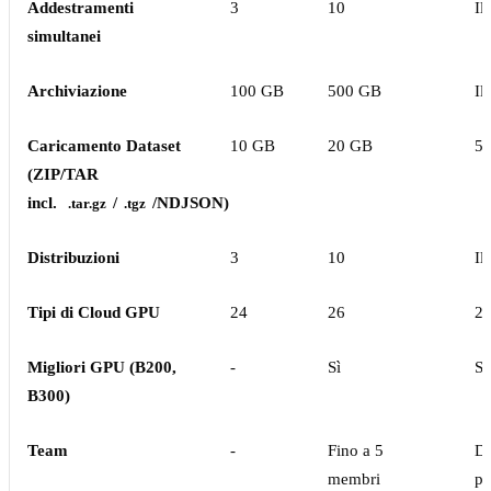
Addestramenti
3
10
Il
simultanei
Archiviazione
100 GB
500 GB
Il
Caricamento Dataset
10 GB
20 GB
5
(ZIP/TAR
incl.
/
/NDJSON)
.tar.gz
.tgz
Distribuzioni
3
10
Il
Tipi di Cloud GPU
24
26
2
Migliori GPU (B200,
-
Sì
Sì
B300)
Team
-
Fino a 5
Di
membri
pe