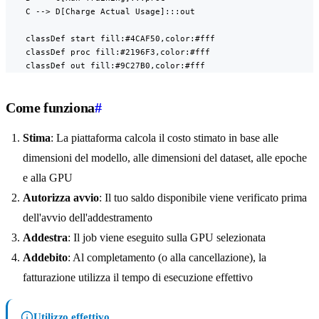
    C --> D[Charge Actual Usage]:::out

    classDef start fill:#4CAF50,color:#fff

    classDef proc fill:#2196F3,color:#fff

    classDef out fill:#9C27B0,color:#fff
Come funziona
#
Stima
: La piattaforma calcola il costo stimato in base alle
dimensioni del modello, alle dimensioni del dataset, alle epoche
e alla GPU
Autorizza avvio
: Il tuo saldo disponibile viene verificato prima
dell'avvio dell'addestramento
Addestra
: Il job viene eseguito sulla GPU selezionata
Addebito
: Al completamento (o alla cancellazione), la
fatturazione utilizza il tempo di esecuzione effettivo
Utilizzo effettivo