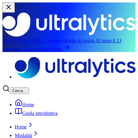
YOLO Vision 2026:
L'evento globale di vision AI torna il 13
settembre, in presenza e online.
Salta al contenuto principale
Cerca...
Home
Guida introduttiva
Home
Modalità