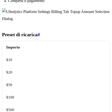
Completa il pagamento
Preset di ricarica
#
Importo
$10
$20
$50
$100
$500