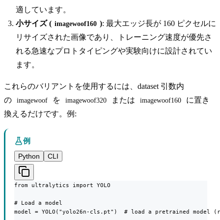
適しています。
小サイズ (
)
: 最大エッジ長が 160 ピクセルに
imagewoof160
リサイズされた画像であり、トレーニング速度が優先さ
れる急速なプロトタイピングや実験向けに設計されてい
ます。
これらのバリアントを使用するには、dataset 引数内
の
を
または
に置き
imagewoof
imagewoof320
imagewoof160
換えるだけです。例:
例
Python
CLI
from ultralytics import YOLO

# Load a model

model = YOLO("yolo26n-cls.pt")  # load a pretrained model (r