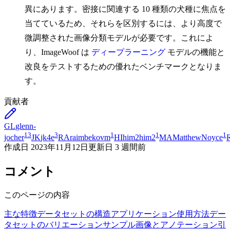
異にあります。密接に関連する 10 種類の犬種に焦点を
当てているため、それらを区別するには、より高度で
微調整された画像分類モデルが必要です。これによ
り、ImageWoof は
ディープラーニング
モデルの機能と
改良をテストするための優れたベンチマークとなりま
す。
貢献者
GL
glenn-
13
3
1
1
1
jocher
JK
jk4e
RA
raimbekovm
HI
him2him2
MA
MatthewNoyce
作成日
2023年11月12日
更新日
3 週間前
コメント
このページの内容
主な特徴
データセットの構造
アプリケーション
使用方法
デー
タセットのバリエーション
サンプル画像とアノテーション
引