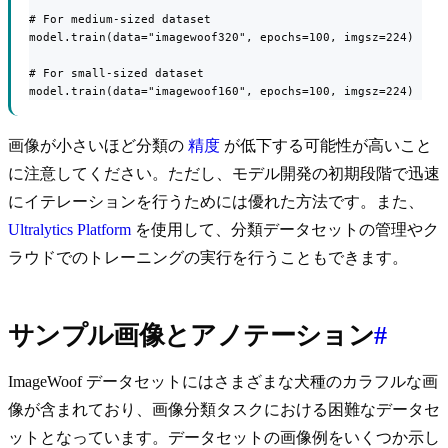
# For medium-sized dataset

model.train(data="imagewoof320", epochs=100, imgsz=224)

# For small-sized dataset

model.train(data="imagewoof160", epochs=100, imgsz=224)
画像が小さいほど分類の
精度
が低下する可能性が高いこと
に注意してください。ただし、モデル開発の初期段階で迅速
にイテレーションを行うためには優れた方法です。また、
Ultralytics Platform
を使用して、分類データセットの管理やク
ラウドでのトレーニングの実行を行うこともできます。
サンプル画像とアノテーション
#
ImageWoof データセットにはさまざまな犬種のカラフルな画
像が含まれており、画像分類タスクにおける困難なデータセ
ットとなっています。データセットの画像例をいくつか示し