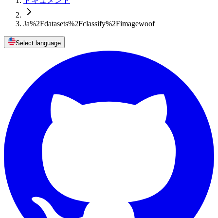
ドキュメント
Ja%2Fdatasets%2Fclassify%2Fimagewoof
Select language