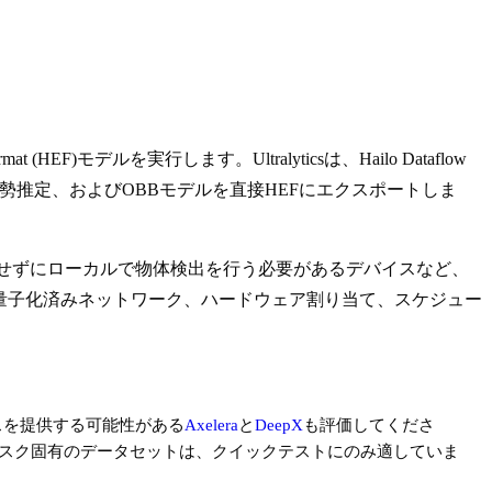
(HEF)モデルを実行します。Ultralyticsは、Hailo Dataflow
、姿勢推定、およびOBBモデルを直接HEFにエクスポートしま
信せずにローカルで物体検出を行う必要があるデバイスなど、
量子化済みネットワーク、ハードウェア割り当て、スケジュー
スを提供する可能性がある
Axelera
と
DeepX
も評価してくださ
のタスク固有のデータセットは、クイックテストにのみ適していま