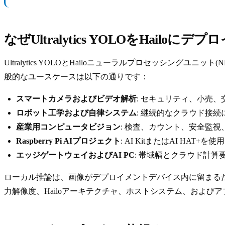
なぜUltralytics YOLOをHailoに
Ultralytics YOLOとHailoニューラルプロセッシ
般的なユースケースは以下の通りです：
スマートカメラおよびビデオ解析
: セキュリティ、小売
ロボット工学および自律システム
: 継続的なクラウド接
産業用コンピュータビジョン
: 検査、カウント、安全監
Raspberry Pi AIプロジェクト
: AI KitまたはAI HAT
エッジゲートウェイおよびAI PC
: 帯域幅とクラウド計
ローカル推論は、画像がデプロイメントデバイス内に留まる
力解像度、Hailoアーキテクチャ、ホストシステム、および