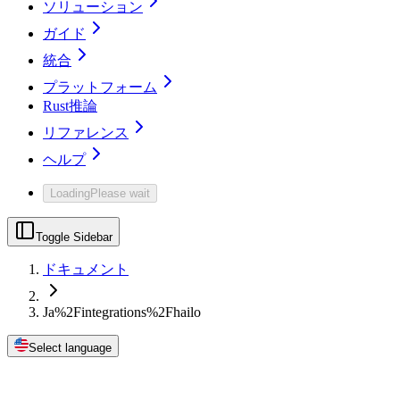
ソリューション
ガイド
統合
プラットフォーム
Rust推論
リファレンス
ヘルプ
Loading
Please wait
Toggle Sidebar
ドキュメント
Ja%2Fintegrations%2Fhailo
Select language