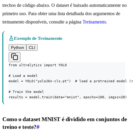
trechos de código abaixo. O dataset é baixado automaticamente no
primeiro uso. Para obter uma lista detalhada dos argumentos de
treinamento disponíveis, consulte a página
Treinamento
.
Exemplo de Treinamento
Python
CLI
from ultralytics import YOLO

# Load a model

model = YOLO("yolo26n-cls.pt")  # load a pretrained model (r
# Train the model

results = model.train(data="mnist", epochs=100, imgsz=28)
Como o dataset MNIST é dividido em conjuntos de
treino e teste?
#