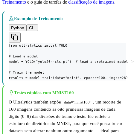
Treinamento
e o guia de tarefas de
classificação de imagens
.
Exemplo de Treinamento
Python
CLI
from ultralytics import YOLO

# Load a model

model = YOLO("yolo26n-cls.pt")  # load a pretrained model (r
# Train the model

results = model.train(data="mnist", epochs=100, imgsz=28)
Testes rápidos com MNIST160
O Ultralytics também expõe
, um recorte de
data="mnist160"
160 imagens contendo as oito primeiras imagens de cada
dígito (0–9) das divisões de treino e teste. Ele reflete a
estrutura de diretórios do MNIST, para que você possa trocar
datasets sem alterar nenhum outro argumento — ideal para