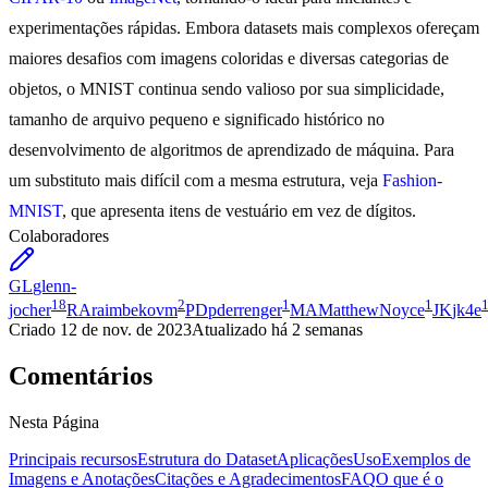
experimentações rápidas. Embora datasets mais complexos ofereçam
maiores desafios com imagens coloridas e diversas categorias de
objetos, o MNIST continua sendo valioso por sua simplicidade,
tamanho de arquivo pequeno e significado histórico no
desenvolvimento de algoritmos de aprendizado de máquina. Para
um substituto mais difícil com a mesma estrutura, veja
Fashion-
MNIST
, que apresenta itens de vestuário em vez de dígitos.
Colaboradores
GL
glenn-
18
2
1
1
jocher
RA
raimbekovm
PD
pderrenger
MA
MatthewNoyce
JK
jk4e
Criado
12 de nov. de 2023
Atualizado
há 2 semanas
Comentários
Nesta Página
Principais recursos
Estrutura do Dataset
Aplicações
Uso
Exemplos de
Imagens e Anotações
Citações e Agradecimentos
FAQ
O que é o