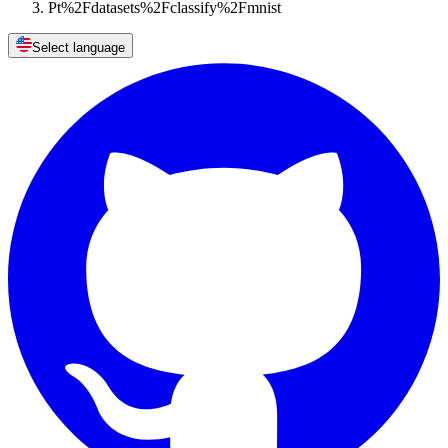
Pt%2Fdatasets%2Fclassify%2Fmnist
Select language