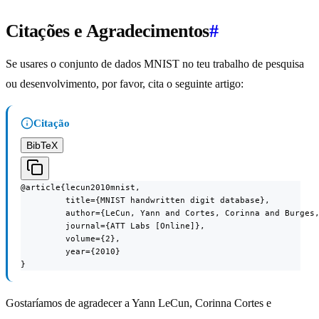
Citações e Agradecimentos
#
Se usares o conjunto de dados MNIST no teu trabalho de pesquisa
ou desenvolvimento, por favor, cita o seguinte artigo:
Citação
BibTeX
@article{lecun2010mnist,

         title={MNIST handwritten digit database},

         author={LeCun, Yann and Cortes, Corinna and Burges,
         journal={ATT Labs [Online]},

         volume={2},

         year={2010}

}
Gostaríamos de agradecer a Yann LeCun, Corinna Cortes e