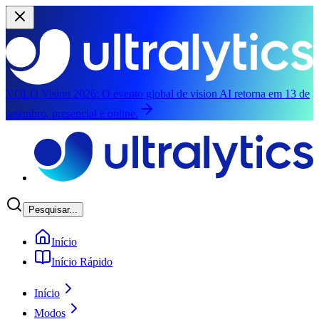
YOLO Vision 2026:
O evento global de vision AI retorna em 13 de
setembro, presencial e online.
Pular para o conteúdo principal
Pesquisar...
Início
Início Rápido
Início
Modos