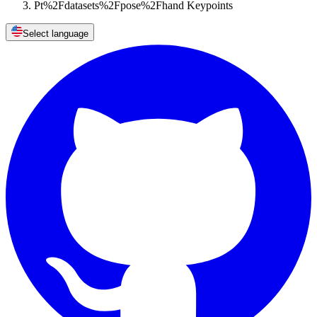
Pt%2Fdatasets%2Fpose%2Fhand Keypoints
Select language