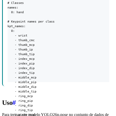
# Classes

names:

  0: hand

# Keypoint names per class

kpt_names:

  0:

    - wrist

    - thumb_cmc

    - thumb_mcp

    - thumb_ip

    - thumb_tip

    - index_mcp

    - index_pip

    - index_dip

    - index_tip

    - middle_mcp

    - middle_pip

    - middle_dip

    - middle_tip

    - ring_mcp

    - ring_pip

Uso
#
    - ring_dip

    - ring_tip

Para treinar um modelo YOLO26n-pose no conjunto de dados de
    - pinky_mcp
