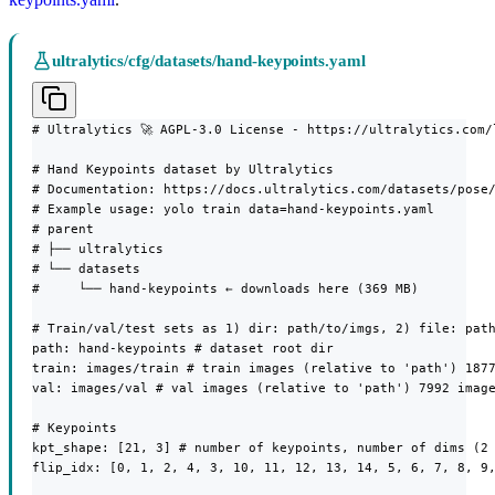
ultralytics/cfg/datasets/hand-keypoints.yaml
# Ultralytics 🚀 AGPL-3.0 License - https://ultralytics.com/l
# Hand Keypoints dataset by Ultralytics

# Documentation: https://docs.ultralytics.com/datasets/pose/
# Example usage: yolo train data=hand-keypoints.yaml

# parent

# ├── ultralytics

# └── datasets

#     └── hand-keypoints ← downloads here (369 MB)

# Train/val/test sets as 1) dir: path/to/imgs, 2) file: path
path: hand-keypoints # dataset root dir

train: images/train # train images (relative to 'path') 1877
val: images/val # val images (relative to 'path') 7992 image
# Keypoints

kpt_shape: [21, 3] # number of keypoints, number of dims (2 
flip_idx: [0, 1, 2, 4, 3, 10, 11, 12, 13, 14, 5, 6, 7, 8, 9,