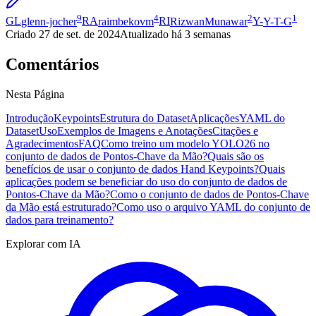
9
4
2
1
GL
glenn-jocher
RA
raimbekovm
RI
RizwanMunawar
Y-
Y-T-G
Criado
27 de set. de 2024
Atualizado
há 3 semanas
Comentários
Nesta Página
Introdução
Keypoints
Estrutura do Dataset
Aplicações
YAML do
Dataset
Uso
Exemplos de Imagens e Anotações
Citações e
Agradecimentos
FAQ
Como treino um modelo YOLO26 no
conjunto de dados de Pontos-Chave da Mão?
Quais são os
benefícios de usar o conjunto de dados Hand Keypoints?
Quais
aplicações podem se beneficiar do uso do conjunto de dados de
Pontos-Chave da Mão?
Como o conjunto de dados de Pontos-Chave
da Mão está estruturado?
Como uso o arquivo YAML do conjunto de
dados para treinamento?
Explorar com IA