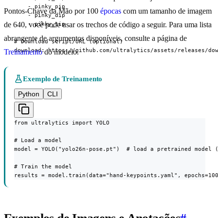
    - pinky_pip

Pontos-Chave da Mão por 100
épocas
com um tamanho de imagem
    - pinky_dip

    - pinky_tip

de 640, você pode usar os trechos de código a seguir. Para uma lista
abrangente de argumentos disponíveis, consulte a página de
# Download script/URL (optional)

download: https://github.com/ultralytics/assets/releases/do
Treinamento
do modelo.
Exemplo de Treinamento
Python
CLI
from ultralytics import YOLO

# Load a model

model = YOLO("yolo26n-pose.pt")  # load a pretrained model (
# Train the model

results = model.train(data="hand-keypoints.yaml", epochs=10