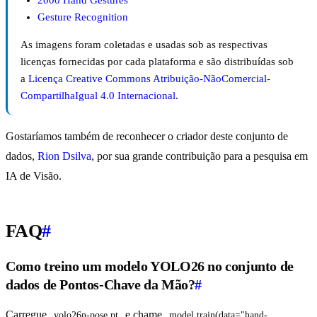
2000 Hand Gestures
Gesture Recognition
As imagens foram coletadas e usadas sob as respectivas
licenças fornecidas por cada plataforma e são distribuídas sob
a
Licença Creative Commons Atribuição-NãoComercial-
CompartilhaIgual 4.0 Internacional
.
Gostaríamos também de reconhecer o criador deste conjunto de
dados,
Rion Dsilva
, por sua grande contribuição para a pesquisa em
IA de Visão.
FAQ
#
Como treino um modelo YOLO26 no conjunto de
dados de Pontos-Chave da Mão?
#
Carregue
e chame
yolo26n-pose.pt
model.train(data="hand-