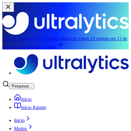
YOLO Vision 2026:
O evento global de vision AI retorna em 13 de
setembro, presencial e online.
Pular para o conteúdo principal
Pesquisar...
Início
Início Rápido
Início
Modos