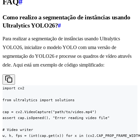
FAQ
#
Como realizo a segmentação de instâncias usando
Ultralytics YOLO26?
#
Para realizar a segmentação de instâncias usando Ultralytics
YOLO26, inicialize o modelo YOLO com uma versão de
segmentação do YOLO26 e processe os quadros de vídeo através
dele. Aqui está um exemplo de código simplificado:
import cv2

from ultralytics import solutions

cap = cv2.VideoCapture("path/to/video.mp4")

assert cap.isOpened(), "Error reading video file"

# Video writer

w, h, fps = (int(cap.get(x)) for x in (cv2.CAP_PROP_FRAME_WIDTH