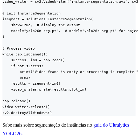
video_writer = cv2.VideoWriter("instance-segmentation.avi", cv2
# Init InstanceSegmentation

isegment = solutions.InstanceSegmentation(

    show=True,  # display the output

    model="yolo26n-seg.pt",  # model="yolo26n-seg.pt" for objec
)

# Process video

while cap.isOpened():

    success, im0 = cap.read()

    if not success:

        print("Video frame is empty or processing is complete."
        break

    results = isegment(im0)

    video_writer.write(results.plot_im)

cap.release()

video_writer.release()

cv2.destroyAllWindows()
Sabe mais sobre segmentação de instâncias no
guia do Ultralytics
YOLO26
.