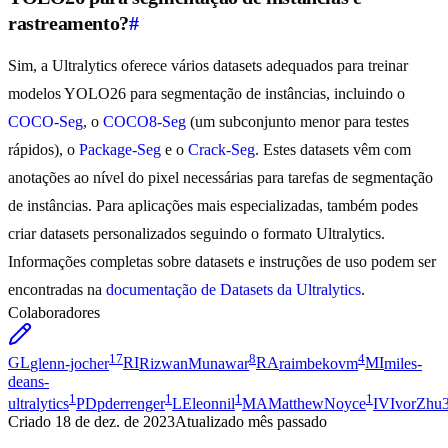
rastreamento?
#
Sim, a Ultralytics oferece vários datasets adequados para treinar
modelos YOLO26 para segmentação de instâncias, incluindo o
COCO-Seg
, o
COCO8-Seg
(um subconjunto menor para testes
rápidos), o
Package-Seg
e o
Crack-Seg
. Estes datasets vêm com
anotações ao nível do pixel necessárias para tarefas de segmentação
de instâncias. Para aplicações mais especializadas, também podes
criar datasets personalizados seguindo o formato Ultralytics.
Informações completas sobre datasets e instruções de uso podem ser
encontradas na
documentação de Datasets da Ultralytics
.
Colaboradores
17
8
4
GL
glenn-jocher
RI
RizwanMunawar
RA
raimbekovm
MI
miles-
deans-
1
1
1
1
ultralytics
PD
pderrenger
LE
leonnil
MA
MatthewNoyce
IV
IvorZhu
Criado
18 de dez. de 2023
Atualizado
mês passado