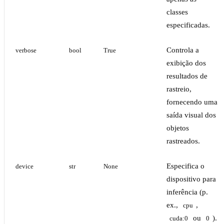
classes
especificadas.
Controla a
verbose
bool
True
exibição dos
resultados de
rastreio,
fornecendo uma
saída visual dos
objetos
rastreados.
Especifica o
device
str
None
dispositivo para
inferência (p.
ex.,
,
cpu
ou
).
cuda:0
0