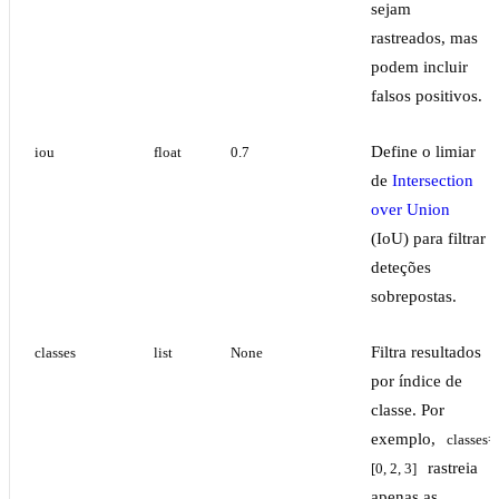
sejam
rastreados, mas
podem incluir
falsos positivos.
Define o limiar
iou
float
0.7
de
Intersection
over Union
(IoU) para filtrar
deteções
sobrepostas.
Filtra resultados
classes
list
None
por índice de
classe. Por
exemplo,
classes=
rastreia
[0, 2, 3]
apenas as