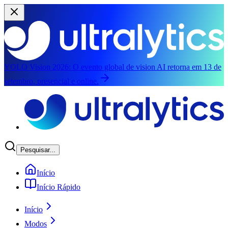
YOLO Vision 2026:
O evento global de vision AI retorna em 13 de
setembro, presencial e online.
Pular para o conteúdo principal
Pesquisar...
Início
Início Rápido
Início
Modos