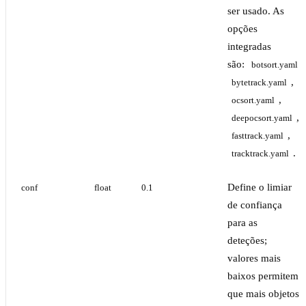
ser usado. As
opções
integradas
são:
,
botsort.yaml
,
bytetrack.yaml
,
ocsort.yaml
,
deepocsort.yaml
,
fasttrack.yaml
.
tracktrack.yaml
Define o limiar
conf
float
0.1
de confiança
para as
deteções;
valores mais
baixos permitem
que mais objetos