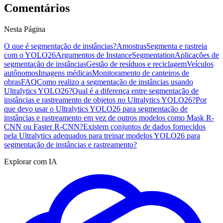
Comentários
Nesta Página
O que é segmentação de instâncias?
Amostras
Segmenta e rastreia
com o YOLO26
Argumentos de InstanceSegmentation
Aplicações de
segmentação de instâncias
Gestão de resíduos e reciclagem
Veículos
autônomos
Imagens médicas
Monitoramento de canteiros de
obras
FAQ
Como realizo a segmentação de instâncias usando
Ultralytics YOLO26?
Qual é a diferença entre segmentação de
instâncias e rastreamento de objetos no Ultralytics YOLO26?
Por
que devo usar o Ultralytics YOLO26 para segmentação de
instâncias e rastreamento em vez de outros modelos como Mask R-
CNN ou Faster R-CNN?
Existem conjuntos de dados fornecidos
pela Ultralytics adequados para treinar modelos YOLO26 para
segmentação de instâncias e rastreamento?
Explorar com IA