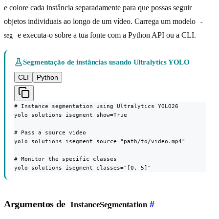
e colore cada instância separadamente para que possas seguir
objetos individuais ao longo de um vídeo. Carrega um modelo
-
e executa-o sobre a tua fonte com a Python API ou a CLI.
seg
Segmentação de instâncias usando Ultralytics YOLO
CLI
Python
# Instance segmentation using Ultralytics YOLO26

yolo solutions isegment show=True

# Pass a source video

yolo solutions isegment source="path/to/video.mp4"

# Monitor the specific classes

yolo solutions isegment classes="[0, 5]"
Argumentos de
#
InstanceSegmentation