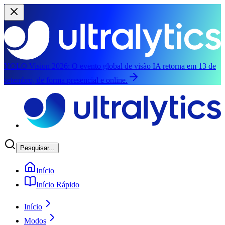
YOLO Vision 2026:
O evento global de visão IA retorna em 13 de
setembro, de forma presencial e online.
Saltar para o conteúdo principal
Pesquisar...
Início
Início Rápido
Início
Modos