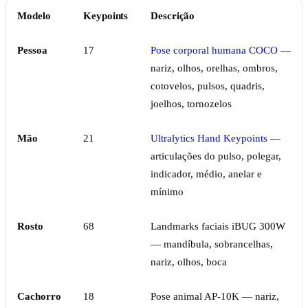
Modelo
Keypoints
Descrição
Pessoa
17
Pose corporal humana COCO
—
nariz, olhos, orelhas, ombros,
cotovelos, pulsos, quadris,
joelhos, tornozelos
Mão
21
Ultralytics Hand Keypoints
—
articulações do pulso, polegar,
indicador, médio, anelar e
mínimo
Rosto
68
Landmarks faciais iBUG 300W
— mandíbula, sobrancelhas,
nariz, olhos, boca
Cachorro
18
Pose animal AP-10K — nariz,