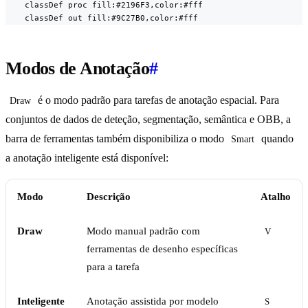
    classDef proc fill:#2196F3,color:#fff

    classDef out fill:#9C27B0,color:#fff
Modos de Anotação
#
é o modo padrão para tarefas de anotação espacial. Para
Draw
conjuntos de dados de deteção, segmentação, semântica e OBB, a
barra de ferramentas também disponibiliza o modo
quando
Smart
a anotação inteligente está disponível:
Modo
Descrição
Atalho
Draw
Modo manual padrão com
V
ferramentas de desenho específicas
para a tarefa
Inteligente
Anotação assistida por modelo
S