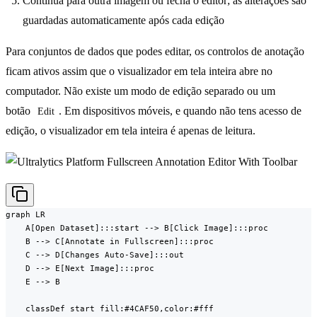
Continua para outra imagem ou fecha o editor; as alterações são
guardadas automaticamente após cada edição
Para conjuntos de dados que podes editar, os controlos de anotação
ficam ativos assim que o visualizador em tela inteira abre no
computador. Não existe um modo de edição separado ou um
botão
. Em dispositivos móveis, e quando não tens acesso de
Edit
edição, o visualizador em tela inteira é apenas de leitura.
graph LR

    A[Open Dataset]:::start --> B[Click Image]:::proc

    B --> C[Annotate in Fullscreen]:::proc

    C --> D[Changes Auto-Save]:::out

    D --> E[Next Image]:::proc

    E --> B

    classDef start fill:#4CAF50,color:#fff
