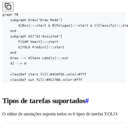
graph TB

    subgraph Draw["Draw Mode"]

        A[Box]:::start & B[Polygon]:::start & C[Classify]:::sta
    end

    subgraph AI["AI-Assisted"]

        F[SAM Smart]:::start

        G[YOLO Predict]:::start

    end

    Draw --> H[Save Labels]:::out

    AI --> H

    classDef start fill:#4CAF50,color:#fff

    classDef out fill:#9C27B0,color:#fff
Tipos de tarefas suportados
#
O editor de anotações suporta todos os 6 tipos de tarefas YOLO: