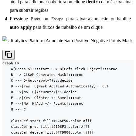
atual para adicionar cobertura ou clique
dentro
da máscara atual
para subtrair regiões
Pressione
ou
para salvar a anotação, ou habilite
Enter
Escape
auto-apply
para fluxos de trabalho de um clique
graph LR

    A[Press S]:::start --> B[Left-click Object]:::proc

    B --> C[SAM Generates Mask]:::proc

    C --> D{Auto-apply?}:::decide

    D -->|Yes| E[Mask Applied Automatically]:::out

    D -->|No| F{Accurate?}:::decide

    F -->|Yes| G[Enter to Save]:::out

    F -->|No| H[Add +/- Points]:::proc

    H --> C

    classDef start fill:#4CAF50,color:#fff

    classDef proc fill:#2196F3,color:#fff

    classDef decide fill:#FF9800,color:#fff
