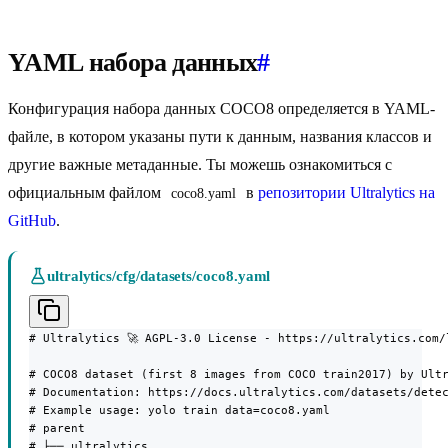
YAML набора данных
#
Конфигурация набора данных COCO8 определяется в YAML-
файле, в котором указаны пути к данным, названия классов и
другие важные метаданные. Ты можешь ознакомиться с
официальным файлом
в
репозитории Ultralytics на
coco8.yaml
GitHub
.
ultralytics/cfg/datasets/coco8.yaml
# Ultralytics 🚀 AGPL-3.0 License - https://ultralytics.com/l
# COCO8 dataset (first 8 images from COCO train2017) by Ultr
# Documentation: https://docs.ultralytics.com/datasets/detec
# Example usage: yolo train data=coco8.yaml

# parent

# ├── ultralytics
