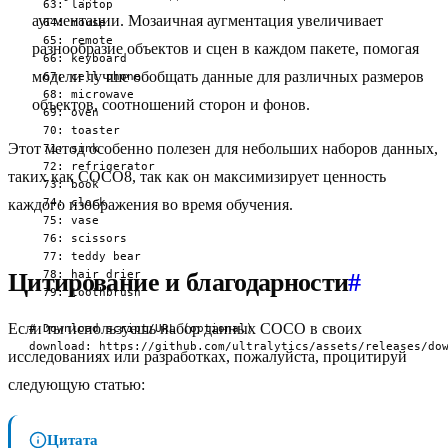
  63: laptop

аугментации. Мозаичная аугментация увеличивает
  64: mouse

  65: remote

разнообразие объектов и сцен в каждом пакете, помогая
  66: keyboard

модели лучше обобщать данные для различных размеров
  67: cell phone

  68: microwave

объектов, соотношений сторон и фонов.
  69: oven

  70: toaster

Этот метод особенно полезен для небольших наборов данных,
  71: sink

  72: refrigerator

таких как COCO8, так как он максимизирует ценность
  73: book

  74: clock

каждого изображения во время обучения.
  75: vase

  76: scissors

  77: teddy bear

  78: hair drier

Цитирование и благодарности
#
  79: toothbrush

Если ты используешь набор данных COCO в своих
# Download script/URL (optional)

download: https://github.com/ultralytics/assets/releases/do
исследованиях или разработках, пожалуйста, процитируй
следующую статью:
Цитата