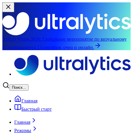
YOLO Vision 2026:
Глобальное мероприятие по визуальному
AI возвращается 13 сентября, очно и онлайн.
Перейти к основному содержимому
Поиск...
Главная
Быстрый старт
Главная
Режимы