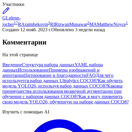
Участники
GL
glenn-
17
3
2
1
jocher
RA
raimbekovm
RI
RizwanMunawar
MA
MatthewNoyce
Создано
12 нояб. 2023 г.
Обновлено
3 недели назад
Комментарии
На этой странице
Введение
Структура набора данных
YAML набора
данных
Использование
Примеры изображений и
аннотации
Цитирование и благодарности
FAQ
Для чего
используется набор данных Ultralytics COCO8?
Как обучить
модель YOLO26, используя набор данных COCO8?
Каковы
преимущества использования мозаичной аугментации при
обучении с набором данных COCO8?
Как я могу проверить
свою модель YOLO26, обученную на наборе данных COCO8?
Изучить с помощью AI