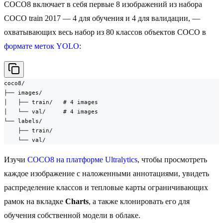
COCO8 включает в себя первые 8 изображений из набора
COCO train 2017 — 4 для обучения и 4 для валидации, —
охватывающих весь набор из 80 классов объектов COCO в
формате меток YOLO
:
coco8/

├── images/

│   ├── train/   # 4 images

│   └── val/     # 4 images

└── labels/

    ├── train/

    └── val/
Изучи
COCO8 на платформе Ultralytics
, чтобы просмотреть
каждое изображение с наложенными аннотациями, увидеть
распределение классов и тепловые карты ограничивающих
рамок на вкладке
Charts
, а также клонировать его для
обучения собственной модели в облаке.