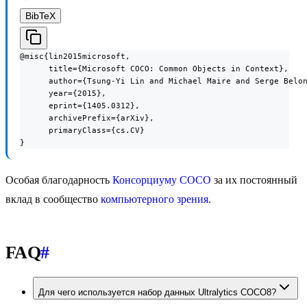
BibTeX
@misc{lin2015microsoft,

      title={Microsoft COCO: Common Objects in Context},

      author={Tsung-Yi Lin and Michael Maire and Serge Belon
      year={2015},

      eprint={1405.0312},

      archivePrefix={arXiv},

      primaryClass={cs.CV}

}
Особая благодарность
Консорциуму COCO
за их постоянный
вклад в сообщество
компьютерного зрения
.
FAQ
#
Для чего используется набор данных Ultralytics COCO8?