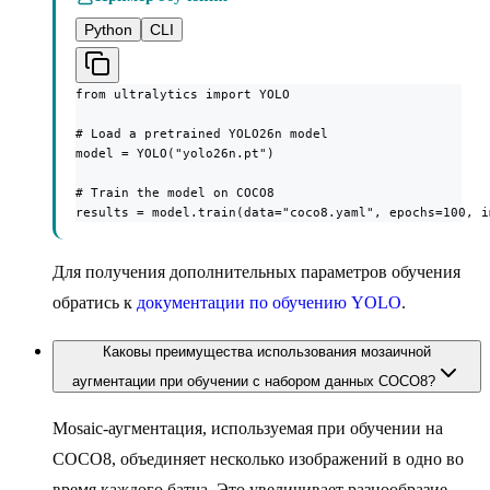
Python
CLI
from ultralytics import YOLO

# Load a pretrained YOLO26n model

model = YOLO("yolo26n.pt")

# Train the model on COCO8

results = model.train(data="coco8.yaml", epochs=100, i
Для получения дополнительных параметров обучения
обратись к
документации по обучению YOLO
.
Каковы преимущества использования мозаичной
аугментации при обучении с набором данных COCO8?
Mosaic-аугментация, используемая при обучении на
COCO8, объединяет несколько изображений в одно во
время каждого батча. Это увеличивает разнообразие