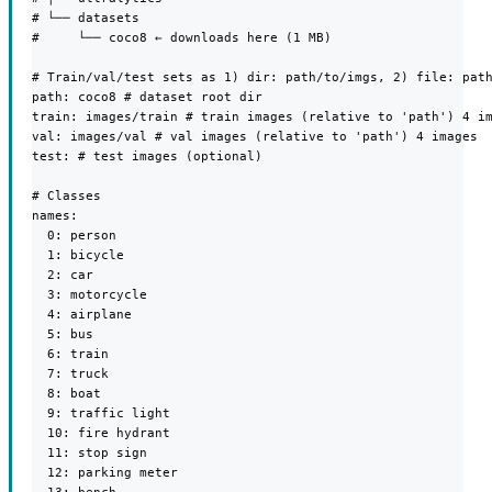
# └── datasets

#     └── coco8 ← downloads here (1 MB)

# Train/val/test sets as 1) dir: path/to/imgs, 2) file: path
path: coco8 # dataset root dir

train: images/train # train images (relative to 'path') 4 im
val: images/val # val images (relative to 'path') 4 images

test: # test images (optional)

# Classes

names:

  0: person

  1: bicycle

  2: car

  3: motorcycle

  4: airplane

  5: bus

  6: train

  7: truck

  8: boat

  9: traffic light

  10: fire hydrant

  11: stop sign

  12: parking meter
