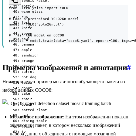
  38: tennis racket

  39: bottle

from ultralytics import YOLO

  40: wine glass

  41: cup

# Load a pretrained YOLO26n model

  42: fork

model = YOLO("yolo26n.pt")

  43: knife

  44: spoon

# Train the model on COCO8

  45: bowl

results = model.train(data="coco8.yaml", epochs=100, imgsz=
  46: banana

  47: apple

  48: sandwich

  49: orange

Примеры изображений и аннотации
#
  50: broccoli

  51: carrot

  52: hot dog

Ниже приведен пример мозаичного обучающего пакета из
  53: pizza

  54: donut

набора данных COCO8:
  55: cake

  56: chair

  57: couch

  58: potted plant

  59: bed

Мозаичное изображение
: На этом изображении показан
  60: dining table

обучающий пакет, в котором несколько изображений
  61: toilet

  62: tv

набора данных объединены с помощью мозаичной