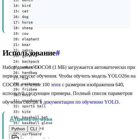
  13: bench

  14: bird

  15: cat

  16: dog

  17: horse

  18: sheep

  19: cow

  20: elephant

  21: bear

  22: zebra

Использование
#
  23: giraffe

  24: backpack

Набор данных COCO8 (1 МБ) загружается автоматически при
  25: umbrella

  26: handbag

первом запуске обучения. Чтобы обучить модель YOLO26n на
  27: tie

  28: suitcase

COCO8 в течение 100
эпох
с размером изображения 640,
  29: frisbee

используй следующие примеры. Полный список параметров
  30: skis

  31: snowboard

обучения смотри в
документации по обучению YOLO
.
  32: sports ball

  33: kite

  34: baseball bat

Пример обучения
  35: baseball glove

Python
CLI
  36: skateboard

  37: surfboard
