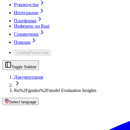
Руководства
Интеграции
Платформа
Инференс на Rust
Справочник
Помощь
Loading
Please wait
Toggle Sidebar
Документация
Ru%2Fguides%2Fmodel Evaluation Insights
Select language