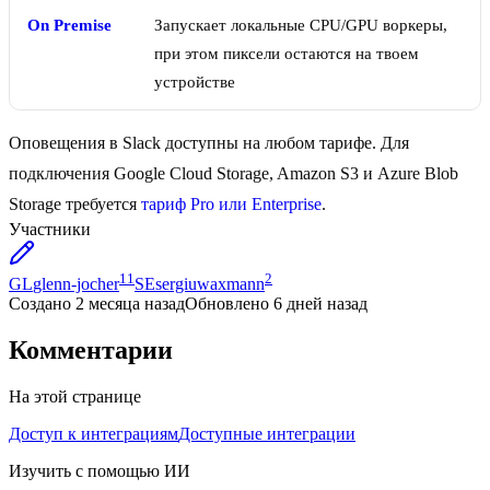
On Premise
Запускает локальные CPU/GPU воркеры,
при этом пиксели остаются на твоем
устройстве
Оповещения в Slack доступны на любом тарифе. Для
подключения Google Cloud Storage, Amazon S3 и Azure Blob
Storage требуется
тариф Pro или Enterprise
.
Участники
11
2
GL
glenn-jocher
SE
sergiuwaxmann
Создано
2 месяца назад
Обновлено
6 дней назад
Комментарии
На этой странице
Доступ к интеграциям
Доступные интеграции
Изучить с помощью ИИ