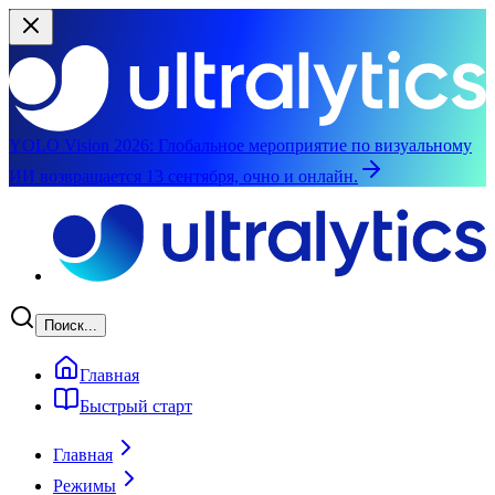
YOLO Vision 2026:
Глобальное мероприятие по визуальному
ИИ возвращается 13 сентября, очно и онлайн.
Перейти к основному содержимому
Поиск...
Главная
Быстрый старт
Главная
Режимы