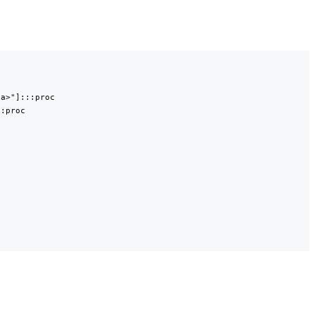
a>"]:::proc

:proc
