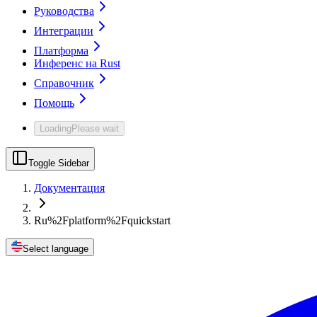
Руководства
Интеграции
Платформа
Инференс на Rust
Справочник
Помощь
Loading
Please wait
Toggle Sidebar
Документация
Ru%2Fplatform%2Fquickstart
Select language