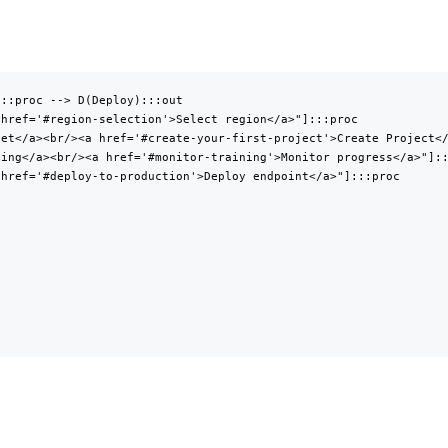
::proc --> D(Deploy):::out

href='#region-selection'>Select region</a>"]:::proc

et</a><br/><a href='#create-your-first-project'>Create Project</
ing</a><br/><a href='#monitor-training'>Monitor progress</a>"]::
href='#deploy-to-production'>Deploy endpoint</a>"]:::proc
