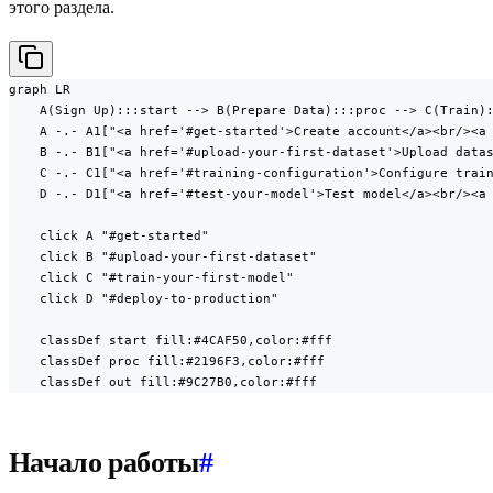
этого раздела.
graph LR

    A(Sign Up):::start --> B(Prepare Data):::proc --> C(Train):
    A -.- A1["<a href='#get-started'>Create account</a><br/><a 
    B -.- B1["<a href='#upload-your-first-dataset'>Upload datas
    C -.- C1["<a href='#training-configuration'>Configure train
    D -.- D1["<a href='#test-your-model'>Test model</a><br/><a 
    click A "#get-started"

    click B "#upload-your-first-dataset"

    click C "#train-your-first-model"

    click D "#deploy-to-production"

    classDef start fill:#4CAF50,color:#fff

    classDef proc fill:#2196F3,color:#fff

    classDef out fill:#9C27B0,color:#fff
Начало работы
#