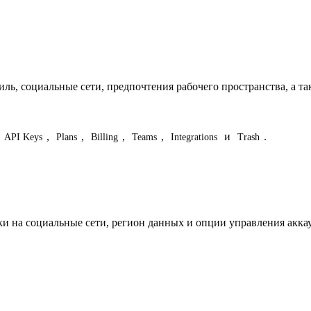
иль, социальные сети, предпочтения рабочего пространства, а 
,
,
,
,
и
.
API Keys
Plans
Billing
Teams
Integrations
Trash
и на социальные сети, регион данных и опции управления акка