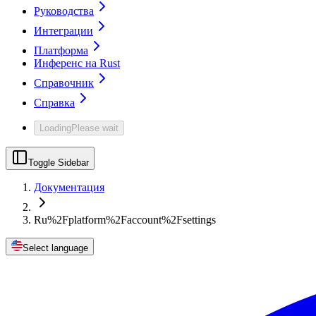
Руководства
Интеграции
Платформа
Инференс на Rust
Справочник
Справка
Loading
Please wait
Toggle Sidebar
Документация
Ru%2Fplatform%2Faccount%2Fsettings
Select language