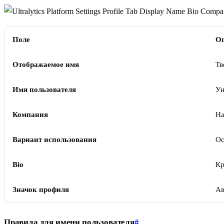
Поле
О
Отображаемое имя
Тв
Имя пользователя
Ун
Компания
На
Вариант использования
Ос
Bio
Кр
Значок профиля
Ав
Правила для имени пользователя
#