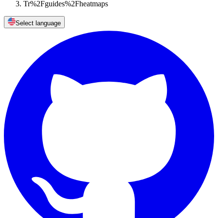
Tr%2Fguides%2Fheatmaps
Select language