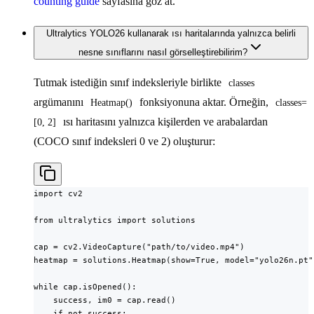
counting guide
sayfasına göz at.
Ultralytics YOLO26 kullanarak ısı haritalarında yalnızca belirli
nesne sınıflarını nasıl görselleştirebilirim?
Tutmak istediğin sınıf indeksleriyle birlikte
classes
argümanını
fonksiyonuna aktar. Örneğin,
Heatmap()
classes=
ısı haritasını yalnızca kişilerden ve arabalardan
[0, 2]
(COCO sınıf indeksleri 0 ve 2) oluşturur:
import cv2

from ultralytics import solutions

cap = cv2.VideoCapture("path/to/video.mp4")

heatmap = solutions.Heatmap(show=True, model="yolo26n.pt"
while cap.isOpened():

    success, im0 = cap.read()

    if not success:
