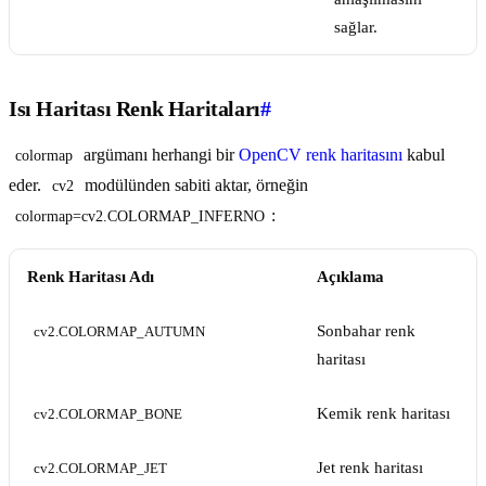
sağlar.
Isı Haritası Renk Haritaları
#
argümanı herhangi bir
OpenCV renk haritasını
kabul
colormap
eder.
modülünden sabiti aktar, örneğin
cv2
:
colormap=cv2.COLORMAP_INFERNO
Renk Haritası Adı
Açıklama
Sonbahar renk
cv2.COLORMAP_AUTUMN
haritası
Kemik renk haritası
cv2.COLORMAP_BONE
Jet renk haritası
cv2.COLORMAP_JET