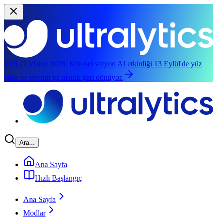
YOLO Vision 2026:
Küresel vizyon AI etkinliği 13 Eylül'de yüz
yüze ve çevrim içi olarak geri dönüyor.
Ana içeriğe atla
Ara...
Ana Sayfa
Hızlı Başlangıç
Ana Sayfa
Modlar