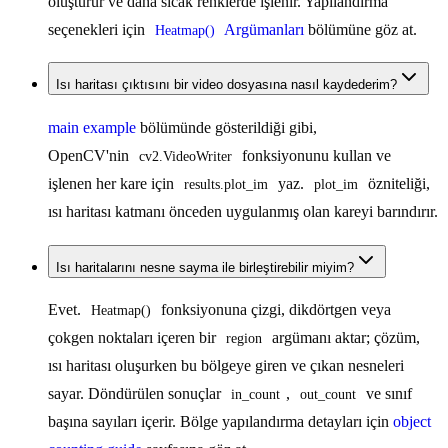
oluşturur ve daha sıcak renklerde işlenir. Yapılandırma
seçenekleri için
Argümanları
bölümüne göz at.
Heatmap()
Isı haritası çıktısını bir video dosyasına nasıl kaydederim?
main example
bölümünde gösterildiği gibi,
OpenCV'nin
fonksiyonunu kullan ve
cv2.VideoWriter
işlenen her kare için
yaz.
özniteliği,
results.plot_im
plot_im
ısı haritası katmanı önceden uygulanmış olan kareyi barındırır.
Isı haritalarını nesne sayma ile birleştirebilir miyim?
Evet.
fonksiyonuna çizgi, dikdörtgen veya
Heatmap()
çokgen noktaları içeren bir
argümanı aktar; çözüm,
region
ısı haritası oluşurken bu bölgeye giren ve çıkan nesneleri
sayar. Döndürülen sonuçlar
,
ve sınıf
in_count
out_count
başına sayıları içerir. Bölge yapılandırma detayları için
object