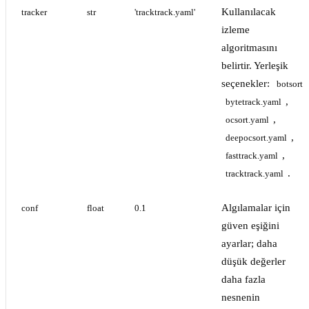
Kullanılacak
tracker
str
'tracktrack.yaml'
izleme
algoritmasını
belirtir. Yerleşik
seçenekler:
botsort.
,
bytetrack.yaml
,
ocsort.yaml
,
deepocsort.yaml
,
fasttrack.yaml
.
tracktrack.yaml
Algılamalar için
conf
float
0.1
güven eşiğini
ayarlar; daha
düşük değerler
daha fazla
nesnenin