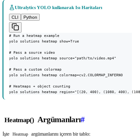
Ultralytics YOLO kullanarak Isı Haritaları
CLI
Python
# Run a heatmap example

yolo solutions heatmap show=True

# Pass a source video

yolo solutions heatmap source="path/to/video.mp4"

# Pass a custom colormap

yolo solutions heatmap colormap=cv2.COLORMAP_INFERNO

# Heatmaps + object counting

yolo solutions heatmap region="[(20, 400), (1080, 400), (10
Argümanları
#
Heatmap()
İşte
argümanlarını içeren bir tablo:
Heatmap