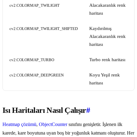
Alacakaranlık renk
cv2.COLORMAP_TWILIGHT
haritası
Kaydırılmış
cv2.COLORMAP_TWILIGHT_SHIFTED
Alacakaranlık renk
haritası
Turbo renk haritası
cv2.COLORMAP_TURBO
Koyu Yeşil renk
cv2.COLORMAP_DEEPGREEN
haritası
Isı Haritaları Nasıl Çalışır
#
Heatmap çözümü
,
ObjectCounter
sınıfını genişletir. İşlenen ilk
karede, kare boyutuna uyan boş bir yoğunluk katmanı oluşturur. Her