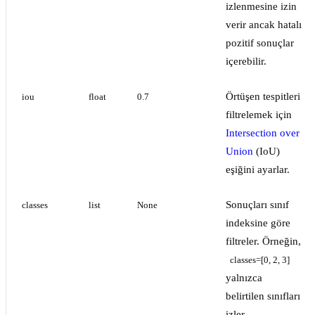
izlenmesine izin
verir ancak hatalı
pozitif sonuçlar
içerebilir.
Örtüşen tespitleri
iou
float
0.7
filtrelemek için
Intersection over
Union
(IoU)
eşiğini ayarlar.
Sonuçları sınıf
classes
list
None
indeksine göre
filtreler. Örneğin,
classes=[0, 2, 3]
yalnızca
belirtilen sınıfları
izler.