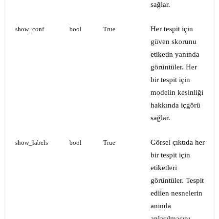
sağlar.
Her tespit için
show_conf
bool
True
güven skorunu
etiketin yanında
görüntüler. Her
bir tespit için
modelin kesinliği
hakkında içgörü
sağlar.
Görsel çıktıda her
show_labels
bool
True
bir tespit için
etiketleri
görüntüler. Tespit
edilen nesnelerin
anında
anlaşılmasını