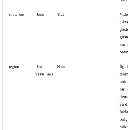
Video
show_out
bool
True
çıkış 
göste
göst
kontr
bayra
İlgi b
region
list
None
veya
tanım
dict
nokta
bir
(
demetl
ya da
fazla 
bölge
nokta 