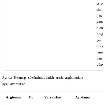
eşley
sözlü
(
Reg
yalnı
olduğ
bölge
çözü
önce
tanım
varsa
döner
Ayrıca
çözümünde farklı
argümanları
Heatmap
track
uygulayabilirsin.
Argüman
Tip
Varsayılan
Açıklama