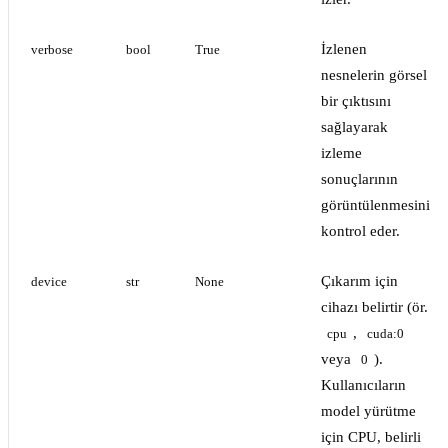
İzlenen
verbose
bool
True
nesnelerin görsel
bir çıktısını
sağlayarak
izleme
sonuçlarının
görüntülenmesini
kontrol eder.
Çıkarım için
device
str
None
cihazı belirtir (ör.
,
cpu
cuda:0
veya
).
0
Kullanıcıların
model yürütme
için CPU, belirli