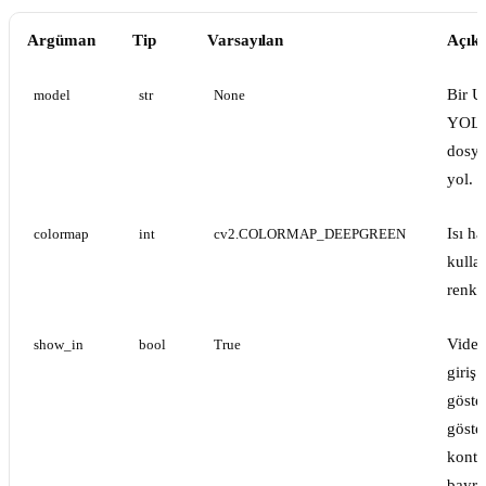
Argüman
Tip
Varsayılan
Açık
Bir Ul
model
str
None
YOLO
dosya
yol.
Isı ha
colormap
int
cv2.COLORMAP_DEEPGREEN
kulla
renk h
Video
show_in
bool
True
giriş 
göste
göst
kontr
bayra