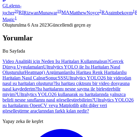
GL
glenn-
20
19
2
1
jocher
RI
RizwanMunawar
MA
MatthewNoyce
RA
raimbekovm
1
Magic
Oluşturulma
6 Ara 2023
Güncellendi
geçen ay
Yorumlar
Bu Sayfada
Video Analitiği için Neden Isı Haritaları Kullanmalısın?
Gerçek
Dünya Uygulamaları
Ultralytics YOLO ile Isı Haritaları Nasıl
Oluşturulur
Heatmap() Argümanları
Isı Haritası Renk Haritaları
Isı
Haritaları Nasıl Çalışır
Sonuç
SSS
Ultralytics YOLO26 bir videodan
nasıl ısı haritaları oluşturur?
Isı haritası çıktısını bir video dosyasına
nasıl kaydederim?
Isı haritalarını nesne sayma ile birleştirebilir
miyim?
Ultralytics YOLO26 kullanarak ısı haritalarında yalnızca
belirli nesne sınıflarını nasıl görselleştirebilirim?
Ultralytics YOLO26
ısı haritalarını OpenCV veya Matplotlib gibi diğer veri
görselleştirme araçlarından farklı kılan nedir?
Yapay zeka ile keşfet