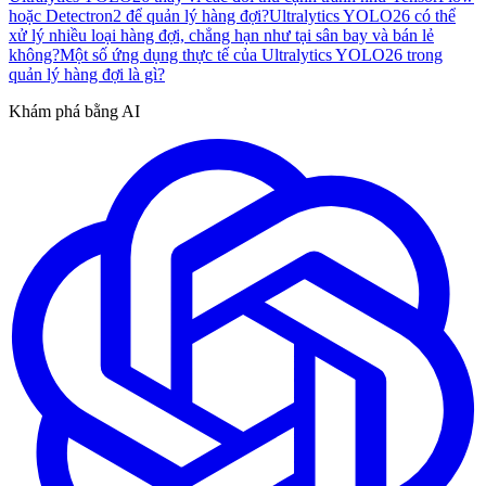
hoặc Detectron2 để quản lý hàng đợi?
Ultralytics YOLO26 có thể
xử lý nhiều loại hàng đợi, chẳng hạn như tại sân bay và bán lẻ
không?
Một số ứng dụng thực tế của Ultralytics YOLO26 trong
quản lý hàng đợi là gì?
Khám phá bằng AI