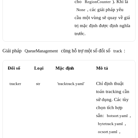
cho
). Khi là
RegionCounter
, các giải pháp yêu
None
cầu một vùng sẽ quay về giá
trị mặc định được định nghĩa
trước.
Giải pháp
cũng hỗ trợ một số đối số
:
QueueManagement
track
Đối số
Loại
Mặc định
Mô tả
Chỉ định thuật
tracker
str
'tracktrack.yaml'
toán tracking cần
sử dụng. Các tùy
chọn tích hợp
sẵn:
,
botsort.yaml
,
bytetrack.yaml
,
ocsort.yaml