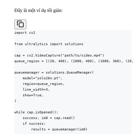
Đây là một ví dụ tối giản:
import cv2

from ultralytics import solutions

cap = cv2.VideoCapture("path/to/video.mp4")

queue_region = [(20, 400), (1080, 400), (1080, 360), (20, 
queuemanager = solutions.QueueManager(

    model="yolo26n.pt",

    region=queue_region,

    line_width=3,

    show=True,

)

while cap.isOpened():

    success, im0 = cap.read()

    if success:

        results = queuemanager(im0)
