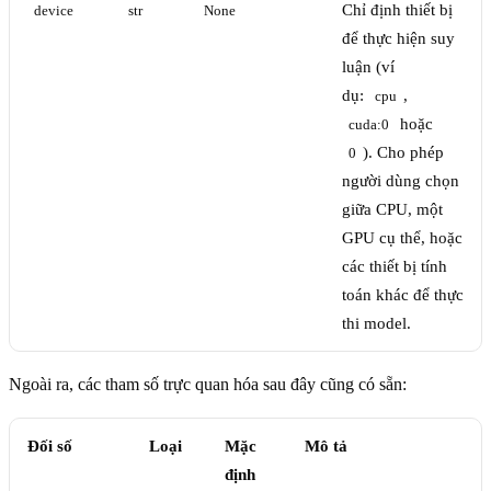
Chỉ định thiết bị
device
str
None
để thực hiện suy
luận (ví
dụ:
,
cpu
hoặc
cuda:0
). Cho phép
0
người dùng chọn
giữa CPU, một
GPU cụ thể, hoặc
các thiết bị tính
toán khác để thực
thi model.
Ngoài ra, các tham số trực quan hóa sau đây cũng có sẵn:
Đối số
Loại
Mặc
Mô tả
định