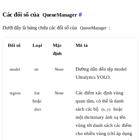
Các đối số của
#
QueueManager
Dưới đây là bảng chứa các đối số của
:
QueueManager
Đối số
Loại
Mặc
Mô tả
định
Đường dẫn đến tệp model
model
str
None
Ultralytics YOLO.
Các điểm xác định vùng
region
list
None
hoặc
quan tâm, có thể là danh
sách các bộ
hoặc
dict
(x, y)
một dictionary ánh xạ tên
vùng tới danh sách các điểm
cho nhiều vùng (chỉ áp dụng