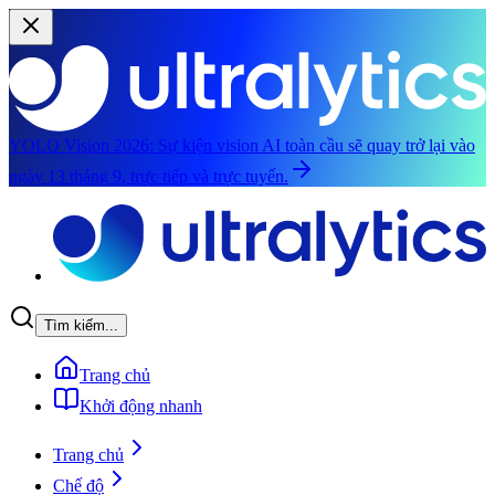
YOLO Vision 2026:
Sự kiện vision AI toàn cầu sẽ quay trở lại vào
ngày 13 tháng 9, trực tiếp và trực tuyến.
Chuyển đến nội dung chính
Tìm kiếm...
Trang chủ
Khởi động nhanh
Trang chủ
Chế độ