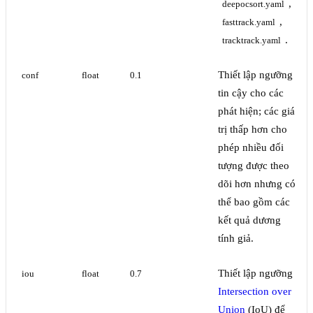
,
deepocsort.yaml
,
fasttrack.yaml
.
tracktrack.yaml
Thiết lập ngưỡng
conf
float
0.1
tin cậy cho các
phát hiện; các giá
trị thấp hơn cho
phép nhiều đối
tượng được theo
dõi hơn nhưng có
thể bao gồm các
kết quả dương
tính giả.
Thiết lập ngưỡng
iou
float
0.7
Intersection over
Union
(IoU) để