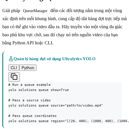
Giải pháp
đếm các đối tượng nằm trong một vùng
QueueManager
xác định trên mỗi khung hình, cung cấp độ dài hàng đợi trực tiếp mà
bạn có thể ghi vào video đầu ra. Hãy truyền vào một vùng đa giác
bao phủ khu vực chờ, sau đó chạy nó trên nguồn video của bạn
bằng Python API hoặc CLI.
Quản lý hàng đợi sử dụng Ultralytics YOLO
CLI
Python
# Run a queue example

yolo solutions queue show=True

# Pass a source video

yolo solutions queue source="path/to/video.mp4"

# Pass queue coordinates

yolo solutions queue region="[(20, 400), (1080, 400), (1080