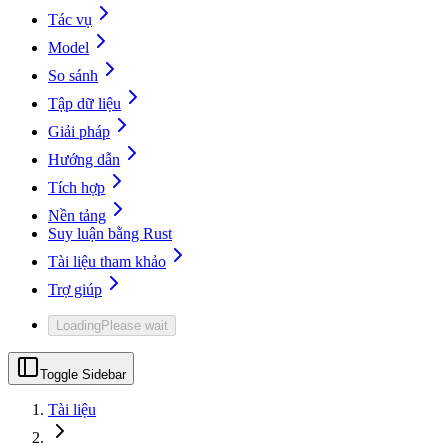
Tác vụ
Model
So sánh
Tập dữ liệu
Giải pháp
Hướng dẫn
Tích hợp
Nền tảng
Suy luận bằng Rust
Tài liệu tham khảo
Trợ giúp
Loading
Please wait
Toggle Sidebar
Tài liệu