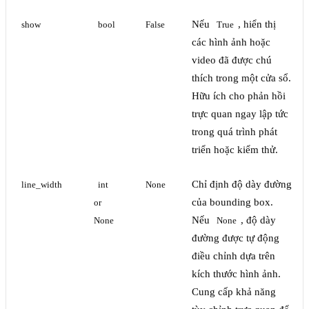
Nếu
, hiển thị
show
bool
False
True
các hình ảnh hoặc
video đã được chú
thích trong một cửa sổ.
Hữu ích cho phản hồi
trực quan ngay lập tức
trong quá trình phát
triển hoặc kiểm thử.
Chỉ định độ dày đường
line_width
int 
None
của bounding box.
or 
Nếu
, độ dày
None
None
đường được tự động
điều chỉnh dựa trên
kích thước hình ảnh.
Cung cấp khả năng