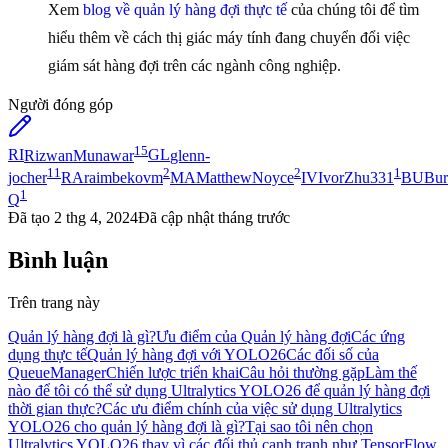
Xem
blog về quản lý hàng đợi thực tế
của chúng tôi để tìm
hiểu thêm về cách thị giác máy tính đang chuyển đổi việc
giám sát hàng đợi trên các ngành công nghiệp.
Người đóng góp
15
RI
RizwanMunawar
GL
glenn-
11
2
2
1
jocher
RA
raimbekovm
MA
MatthewNoyce
IV
IvorZhu331
BU
Bur
1
Q
Đã tạo
2 thg 4, 2024
Đã cập nhật
tháng trước
Bình luận
Trên trang này
Quản lý hàng đợi là gì?
Ưu điểm của Quản lý hàng đợi
Các ứng
dụng thực tế
Quản lý hàng đợi với YOLO26
Các đối số của
QueueManager
Chiến lược triển khai
Câu hỏi thường gặp
Làm thế
nào để tôi có thể sử dụng Ultralytics YOLO26 để quản lý hàng đợi
thời gian thực?
Các ưu điểm chính của việc sử dụng Ultralytics
YOLO26 cho quản lý hàng đợi là gì?
Tại sao tôi nên chọn
Ultralytics YOLO26 thay vì các đối thủ cạnh tranh như TensorFlow