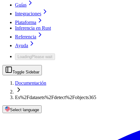
Guías
Integraciones
Plataforma
Inferencia en Rust
Referencia
Ayuda
Loading
Please wait
Toggle Sidebar
Documentación
Es%2Fdatasets%2Fdetect%2Fobjects365
Select language