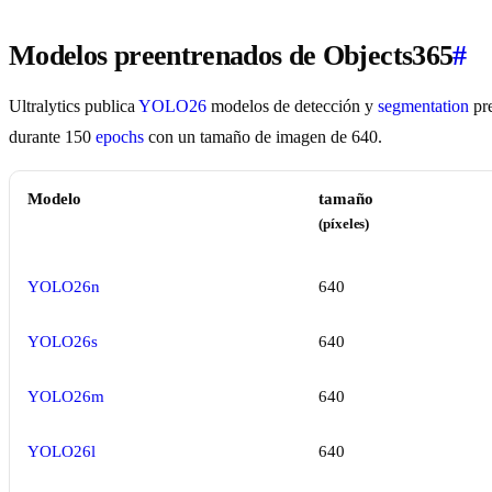
Modelos preentrenados de Objects365
#
Ultralytics publica
YOLO26
modelos de detección y
segmentation
pre
durante 150
epochs
con un tamaño de imagen de 640.
Modelo
tamaño
(píxeles)
YOLO26n
640
YOLO26s
640
YOLO26m
640
YOLO26l
640