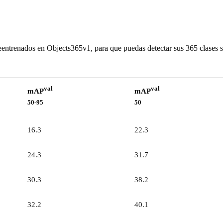
entrenados en Objects365v1, para que puedas detectar sus 365 clases s
val
val
mAP
mAP
50-95
50
16.3
22.3
24.3
31.7
30.3
38.2
32.2
40.1