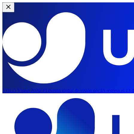
YOLO Vision 2026:
El evento global de visión por IA regresa el 13 
Saltar al contenido principal