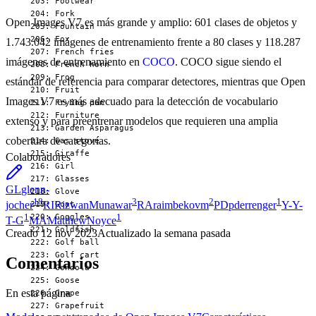
Open Images V7 es más grande y amplio: 601 clases de objetos y
1.743.042 imágenes de entrenamiento frente a 80 clases y 118.287
imágenes de entrenamiento en
COCO
. COCO sigue siendo el
estándar de referencia para comparar detectores, mientras que Open
Images V7 es más adecuado para la detección de vocabulario
extenso y para preentrenar modelos que requieren una amplia
cobertura de categorías.
Colaboradores
GL
glenn-
18
3
2
1
jocher
RI
RizwanMunawar
RA
raimbekovm
PD
pderrenger
Y-
Y-
1
1
T-G
MA
MatthewNoyce
Creado
12 nov 2023
Actualizado
la semana pasada
Comentarios
En esta página