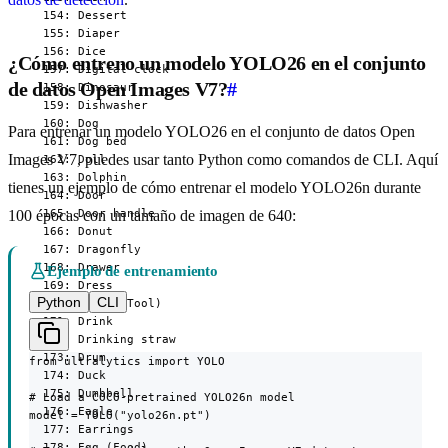
¿Cómo entreno un modelo YOLO26 en el conjunto
de datos Open Images V7?
#
Para entrenar un modelo YOLO26 en el conjunto de datos Open
Images V7, puedes usar tanto Python como comandos de CLI. Aquí
tienes un ejemplo de cómo entrenar el modelo YOLO26n durante
100 épocas con un tamaño de imagen de 640:
Ejemplo de entrenamiento
Python
CLI
from ultralytics import YOLO

# Load a COCO-pretrained YOLO26n model

model = YOLO("yolo26n.pt")
