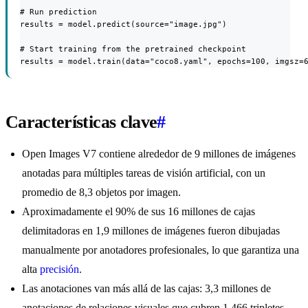
# Run prediction

results = model.predict(source="image.jpg")

# Start training from the pretrained checkpoint

results = model.train(data="coco8.yaml", epochs=100, imgsz=
Características clave
#
Open Images V7 contiene alrededor de 9 millones de imágenes
anotadas para múltiples tareas de visión artificial, con un
promedio de 8,3 objetos por imagen.
Aproximadamente el 90% de sus 16 millones de cajas
delimitadoras en 1,9 millones de imágenes fueron dibujadas
manualmente por anotadores profesionales, lo que garantiza una
alta
precisión
.
Las anotaciones van más allá de las cajas: 3,3 millones de
anotaciones de relaciones visuales que cubren 1.466 tripletes,