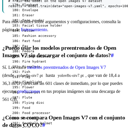
# Train the model on the Open Images V7 dataset

results = model.train(data="open-images-v7.yaml", epochs=10
Para más detalles sobre argumentos y configuraciones, consulta la
página de
Entrenamiento
.
¿Puedo usar los modelos preentrenados de Open
Images V7 sin descargar el conjunto de datos?
#
Sí. Los cinco
modelos preentrenados de Open Images V7
(desde
hasta
, que van de 18,4 a
yolov8n-oiv7.pt
yolov8x-oiv7.pt
36,3 mAP) detectan las 601 clases de inmediato, por lo que puedes
ejecutar
predicciones
en tus propias imágenes sin una descarga de
561 GB.
¿Cómo se compara Open Images V7 con el conjunto
de datos COCO?
#