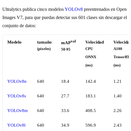
Ultralytics publica cinco modelos
YOLOv8
preentrenados en Open
Images V7, para que puedas detectar sus 601 clases sin descargar el
conjunto de datos:
val
Modelo
tamaño
Velocidad
Velocida
mAP
(píxeles)
CPU
A100
50-95
ONNX
TensorRT
(ms)
(ms)
YOLOv8n
640
18.4
142.4
1.21
YOLOv8s
640
27.7
183.1
1.40
YOLOv8m
640
33.6
408.5
2.26
YOLOv8l
640
34.9
596.9
2.43