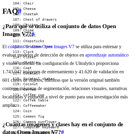
FAQ
#
¿Para qué se utiliza el conjunto de datos Open
Images V7?
#
El
conjunto de datos Open Images V7
se utiliza para entrenar y
evaluar modelos de detección de objetos en
aprendizaje automático
y visión artificial. La configuración de Ultralytics proporciona
1.743.042 imágenes de entrenamiento y 41.620 de validación en
601 clases de objetos, mientras que la versión original también
contiene máscaras de segmentación, relaciones visuales, narrativas
localizadas y etiquetas a nivel de punto para una investigación más
amplia.
¿Cuántas imágenes y clases hay en el conjunto de
datos Open Images V7?
#