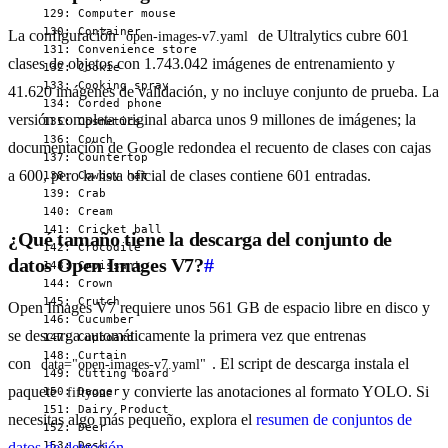
La configuración
de Ultralytics cubre 601
open-images-v7.yaml
clases de objetos con 1.743.042 imágenes de entrenamiento y
41.620 imágenes de validación, y no incluye conjunto de prueba. La
versión completa original abarca unos 9 millones de imágenes; la
documentación de Google redondea el recuento de clases con cajas
a 600, pero la lista oficial de clases contiene 601 entradas.
¿Qué tamaño tiene la descarga del conjunto de
datos Open Images V7?
#
Open Images V7 requiere unos 561 GB de espacio libre en disco y
se descarga automáticamente la primera vez que entrenas
con
. El script de descarga instala el
data="open-images-v7.yaml"
paquete
y convierte las anotaciones al formato YOLO. Si
fiftyone
necesitas algo más pequeño, explora el
resumen de conjuntos de
datos de detección
.