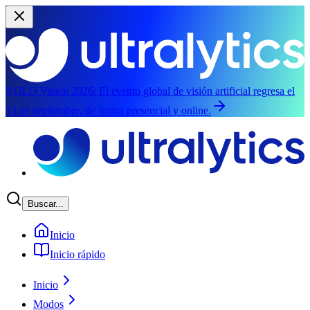
YOLO Vision 2026:
El evento global de visión artificial regresa el
13 de septiembre, de forma presencial y online.
Saltar al contenido principal
Buscar...
Inicio
Inicio rápido
Inicio
Modos