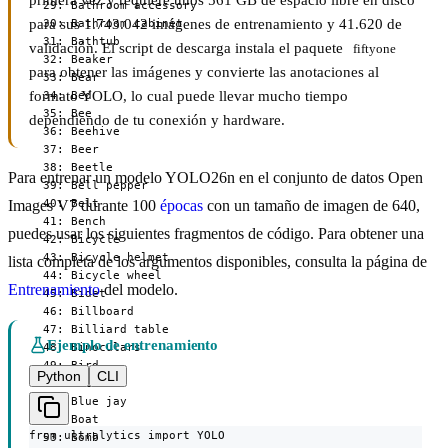
para sus 1.743.042 imágenes de entrenamiento y 41.620 de
validación. El script de descarga instala el paquete
fiftyone
para obtener las imágenes y convierte las anotaciones al
formato YOLO, lo cual puede llevar mucho tiempo
dependiendo de tu conexión y hardware.
Para entrenar un modelo YOLO26n en el conjunto de datos Open
Images V7 durante 100
épocas
con un tamaño de imagen de 640,
puedes usar los siguientes fragmentos de código. Para obtener una
lista completa de los argumentos disponibles, consulta la página de
Entrenamiento
del modelo.
Ejemplo de entrenamiento
Python
CLI
from ultralytics import YOLO
