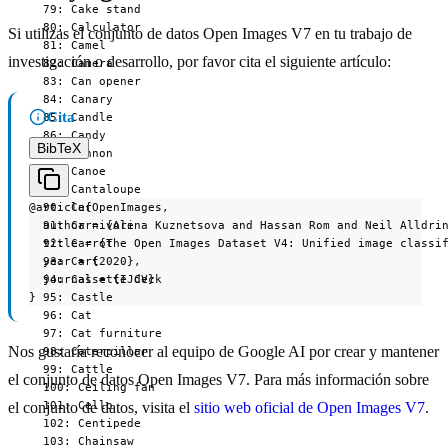
Si utilizas el conjunto de datos Open Images V7 en tu trabajo de
investigación o desarrollo, por favor cita el siguiente artículo:
Cita
BibTeX
@article{OpenImages,

  author = {Alina Kuznetsova and Hassan Rom and Neil Alldrin
  title = {The Open Images Dataset V4: Unified image classif
  year = {2020},

  journal = {IJCV}

}
Nos gustaría reconocer al equipo de Google AI por crear y mantener
el conjunto de datos Open Images V7. Para más información sobre
el conjunto de datos, visita el
sitio web oficial de Open Images V7
.