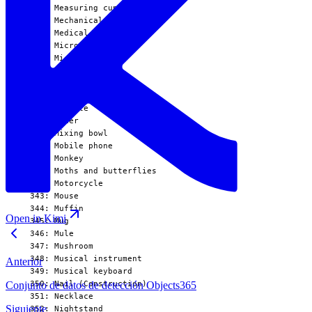
Open in Kimi
Anterior
Conjunto de datos de detección Objects365
Siguiente