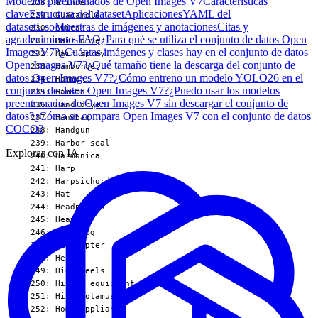
Modelos preentrenados de Open Images V7
Características
clave
Estructura del dataset
Aplicaciones
YAML del
dataset
Uso
Muestras de imágenes y anotaciones
Citas y
agradecimientos
FAQ
¿Para qué se utiliza el conjunto de datos Open
Images V7?
¿Cuántas imágenes y clases hay en el conjunto de datos
Open Images V7?
¿Qué tamaño tiene la descarga del conjunto de
datos Open Images V7?
¿Cómo entreno un modelo YOLO26 en el
conjunto de datos Open Images V7?
¿Puedo usar los modelos
preentrenados de Open Images V7 sin descargar el conjunto de
datos?
¿Cómo se compara Open Images V7 con el conjunto de datos
COCO?
Explorar con IA