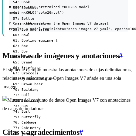
# Load a COCO-pretrained YOLO26n model

model = YOLO("yolo26n.pt")

# Train the model on the Open Images V7 dataset

results = model.train(data="open-images-v7.yaml", epochs=10
Muestras de imágenes y anotaciones
#
El siguiente ejemplo muestra las anotaciones de cajas delimitadoras,
relaciones y máscaras que Open Images V7 añade en una sola
imagen:
Citas y agradecimientos
#