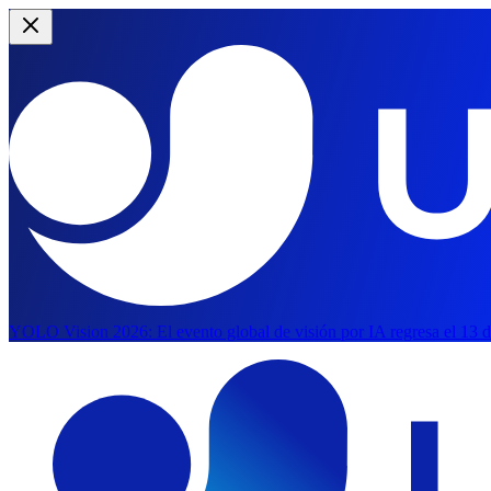
YOLO Vision 2026:
El evento global de visión por IA regresa el 13 
Saltar al contenido principal